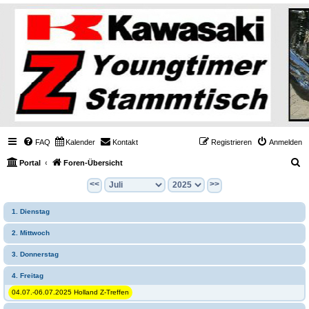
FAQ
Kalender
Kontakt
Registrieren
Anmelden
S
Portal
Foren-Übersicht
u
<<
>>
c
1. Dienstag
h
e
2. Mittwoch
3. Donnerstag
4. Freitag
04.07.-06.07.2025 Holland Z-Treffen