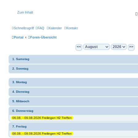
Zum Inhalt
Schnellzugriff
FAQ
Kalender
Kontakt
Portal
Foren-Übersicht
<<
>>
1. Samstag
2. Sonntag
3. Montag
4. Dienstag
5. Mittwoch
6. Donnerstag
06.08. - 09.08.2026 Freilingen H2 Treffen
7. Freitag
06.08. - 09.08.2026 Freilingen H2 Treffen