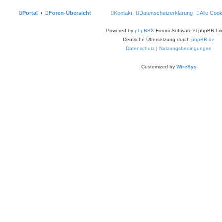
Portal
Foren-Übersicht
Kontakt
Datenschutzerklärung
Alle Coo
Powered by
phpBB
® Forum Software © phpBB Lim
Deutsche Übersetzung durch
phpBB.de
Datenschutz
|
Nutzungsbedingungen
Customized by
WireSys