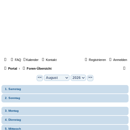
FAQ
Kalender
Kontakt
Registrieren
Anmelden
S
Portal
Foren-Übersicht
u
<<
>>
c
1. Samstag
h
e
2. Sonntag
3. Montag
4. Dienstag
5. Mittwoch