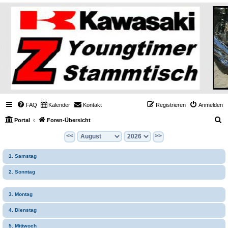
FAQ
Kalender
Kontakt
Registrieren
Anmelden
S
Portal
Foren-Übersicht
u
<<
>>
c
1. Samstag
h
e
2. Sonntag
3. Montag
4. Dienstag
5. Mittwoch