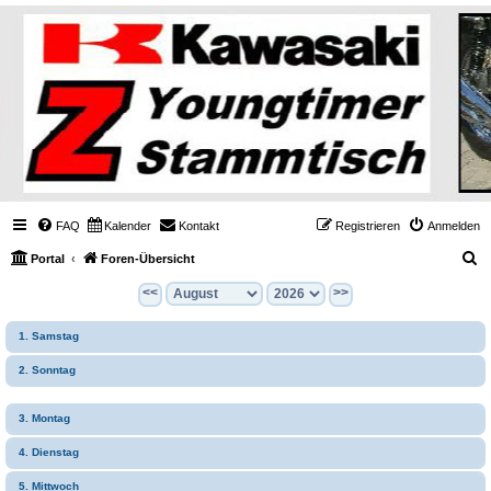
FAQ
Kalender
Kontakt
Registrieren
Anmelden
S
Portal
Foren-Übersicht
u
<<
>>
c
1. Samstag
h
e
2. Sonntag
3. Montag
4. Dienstag
5. Mittwoch