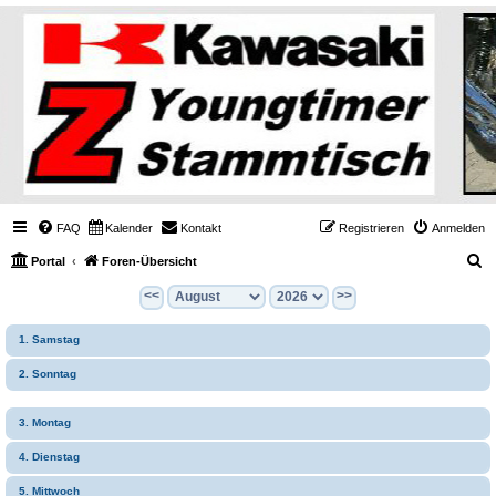
FAQ
Kalender
Kontakt
Registrieren
Anmelden
S
Portal
Foren-Übersicht
u
<<
>>
c
1. Samstag
h
e
2. Sonntag
3. Montag
4. Dienstag
5. Mittwoch