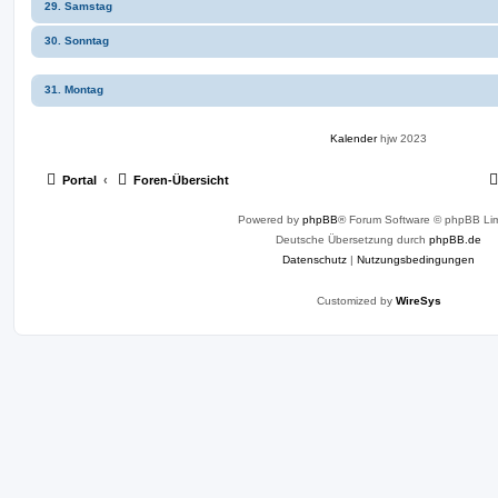
29. Samstag
30. Sonntag
31. Montag
Kalender
hjw 2023
Portal
Foren-Übersicht
Powered by
phpBB
® Forum Software © phpBB Lim
Deutsche Übersetzung durch
phpBB.de
Datenschutz
|
Nutzungsbedingungen
Customized by
WireSys