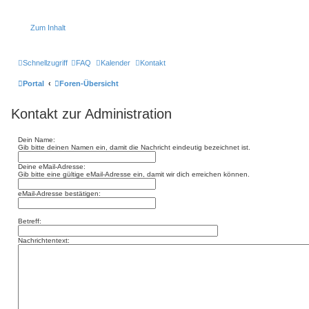
Zum Inhalt
Schnellzugriff
FAQ
Kalender
Kontakt
Portal
Foren-Übersicht
Kontakt zur Administration
Dein Name:
Gib bitte deinen Namen ein, damit die Nachricht eindeutig bezeichnet ist.
Deine eMail-Adresse:
Gib bitte eine gültige eMail-Adresse ein, damit wir dich erreichen können.
eMail-Adresse bestätigen:
Betreff:
Nachrichtentext: