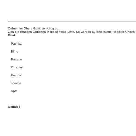
Ordne hier Obst / Gemüse richtig zu.
Zieh die richtigen Optionen in die korrekte Liste. So werden automatisierte Registrierungen
Obst
Paprika
Birne
Banane
Zucchini
Karotte
Tomate
Apfel
Gemüse