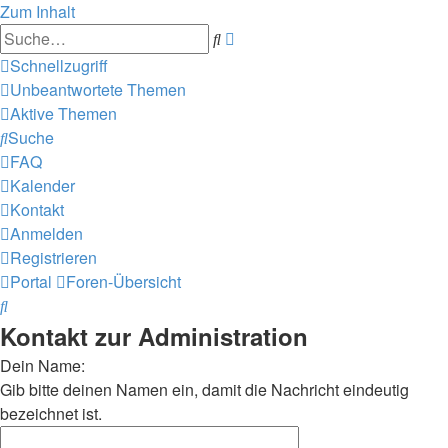
Zum Inhalt
Erweiterte
Suche
Suche
Schnellzugriff
Unbeantwortete Themen
Aktive Themen
Suche
FAQ
Kalender
Kontakt
Anmelden
Registrieren
Portal
Foren-Übersicht
Suche
Kontakt zur Administration
Dein Name:
Gib bitte deinen Namen ein, damit die Nachricht eindeutig
bezeichnet ist.