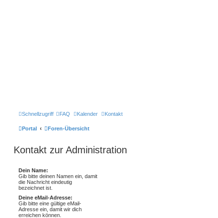
Schnellzugriff
FAQ
Kalender
Kontakt
Portal
Foren-Übersicht
Kontakt zur Administration
Dein Name:
Gib bitte deinen Namen ein, damit
die Nachricht eindeutig
bezeichnet ist.
Deine eMail-Adresse:
Gib bitte eine gültige eMail-
Adresse ein, damit wir dich
erreichen können.