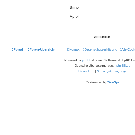
Birne
Apfel
Portal
Foren-Übersicht
Kontakt
Datenschutzerklärung
Alle Coo
Powered by
phpBB
® Forum Software © phpBB Lim
Deutsche Übersetzung durch
phpBB.de
Datenschutz
|
Nutzungsbedingungen
Customized by
WireSys