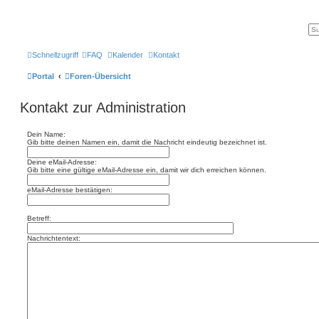
Schnellzugriff
FAQ
Kalender
Kontakt
Portal
Foren-Übersicht
Kontakt zur Administration
Dein Name:
Gib bitte deinen Namen ein, damit die Nachricht eindeutig bezeichnet ist.
Deine eMail-Adresse:
Gib bitte eine gültige eMail-Adresse ein, damit wir dich erreichen können.
eMail-Adresse bestätigen:
Betreff:
Nachrichtentext: