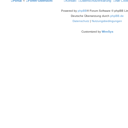
Portal
Foren-Übersicht
Kontakt
Datenschutzerklärung
Alle Coo
Powered by
phpBB
® Forum Software © phpBB Lim
Deutsche Übersetzung durch
phpBB.de
Datenschutz
|
Nutzungsbedingungen
Customized by
WireSys