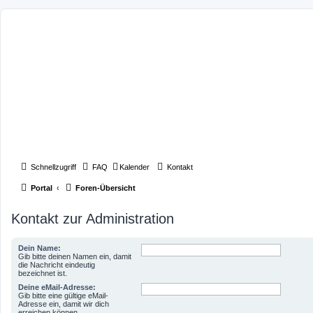
Schnellzugriff
FAQ
Kalender
Kontakt
Portal
Foren-Übersicht
Kontakt zur Administration
Dein Name:
Gib bitte deinen Namen ein, damit
die Nachricht eindeutig
bezeichnet ist.
Deine eMail-Adresse:
Gib bitte eine gültige eMail-
Adresse ein, damit wir dich
erreichen können.