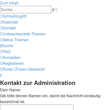
Zum Inhalt
Erweiterte
Suche
Suche
Schnellzugriff
Kalender
Kontakt
Unbeantwortete Themen
Aktive Themen
Suche
FAQ
Anmelden
Registrieren
Portal
Foren-Übersicht
Suche
Kontakt zur Administration
Dein Name:
Gib bitte deinen Namen ein, damit die Nachricht eindeutig
bezeichnet ist.