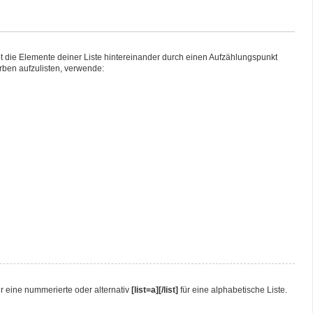
ibt die Elemente deiner Liste hintereinander durch einen Aufzählungspunkt
rben aufzulisten, verwende:
r eine nummerierte oder alternativ
[list=a][/list]
für eine alphabetische Liste.