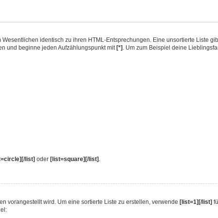
d im Wesentlichen identisch zu ihren HTML-Entsprechungen. Eine unsortierte Liste g
ellen und beginne jeden Aufzählungspunkt mit
[*]
. Um zum Beispiel deine Lieblingsfa
t=circle][/list]
oder
[list=square][/list]
.
kten vorangestellt wird. Um eine sortierte Liste zu erstellen, verwende
[list=1][/list]
fü
el: