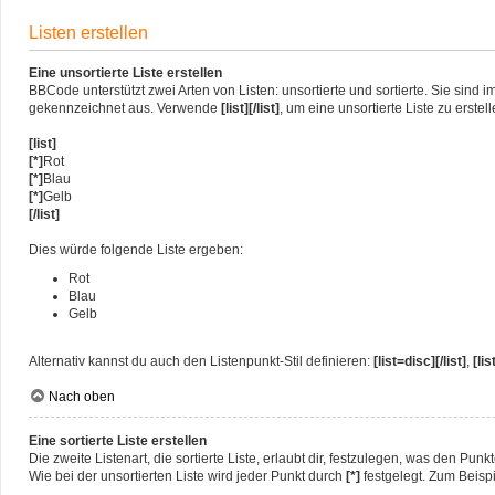
Listen erstellen
Eine unsortierte Liste erstellen
BBCode unterstützt zwei Arten von Listen: unsortierte und sortierte. Sie sin
gekennzeichnet aus. Verwende
[list][/list]
, um eine unsortierte Liste zu erst
[list]
[*]
Rot
[*]
Blau
[*]
Gelb
[/list]
Dies würde folgende Liste ergeben:
Rot
Blau
Gelb
Alternativ kannst du auch den Listenpunkt-Stil definieren:
[list=disc][/list]
,
[lis
Nach oben
Eine sortierte Liste erstellen
Die zweite Listenart, die sortierte Liste, erlaubt dir, festzulegen, was den Pun
Wie bei der unsortierten Liste wird jeder Punkt durch
[*]
festgelegt. Zum Beispi