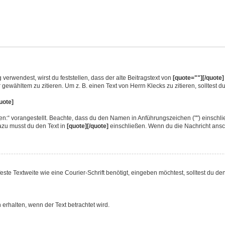
 verwendest, wirst du feststellen, dass der alte Beitragstext von
[quote=""][/quote]
ewähltem zu zitieren. Um z. B. einen Text von Herrn Klecks zu zitieren, solltest 
quote]
en:“ vorangestellt. Beachte, dass du den Namen in Anführungszeichen ("") einschl
azu musst du den Text in
[quote][/quote]
einschließen. Wenn du die Nachricht anscha
 Textweite wie eine Courier-Schrift benötigt, eingeben möchtest, solltest du den
erhalten, wenn der Text betrachtet wird.