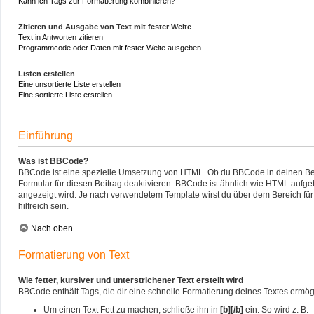
Kann ich Tags zur Formatierung kombinieren?
Zitieren und Ausgabe von Text mit fester Weite
Text in Antworten zitieren
Programmcode oder Daten mit fester Weite ausgeben
Listen erstellen
Eine unsortierte Liste erstellen
Eine sortierte Liste erstellen
Einführung
Was ist BBCode?
BBCode ist eine spezielle Umsetzung von HTML. Ob du BBCode in deinen Beitr
Formular für diesen Beitrag deaktivieren. BBCode ist ähnlich wie HTML aufgeb
angezeigt wird. Je nach verwendetem Template wirst du über dem Bereich für 
hilfreich sein.
Nach oben
Formatierung von Text
Wie fetter, kursiver und unterstrichener Text erstellt wird
BBCode enthält Tags, die dir eine schnelle Formatierung deines Textes ermö
Um einen Text Fett zu machen, schließe ihn in
[b][/b]
ein. So wird z. B.