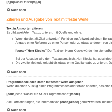
[b][u]
Das ist falsch
[/b][/u]
Nach oben
Zitieren und Ausgabe von Text mit fester Weite
Text in Antworten zitieren
Es gibt zwei Arten, Text zu zitieren: mit Quelle und ohne.
Wenn du die „Mit Zitat antworten“-Funktion zur Antwort auf einen Beitrag
Angabe einer Referenz zu einer Person oder zu etwas anderem von dir g
[quote="Herr Klecks"]
Der Text von Herrn Klecks würde hier stehen
[/
Bei der Ausgabe wird dem Text automatisch „Herr Klecks hat geschrieb
Die zweite Methode erlaubt dir, etwas ohne Quellangabe zu zitieren. D
Nach oben
Programmcode oder Daten mit fester Weite ausgeben
Wenn du einen Auszug eines Programmcodes oder etwas anderes, das eine feste
[code]
echo "Das ist ein Stück Programmcode";
[/code]
Alle Formatierungen, die innerhalb von
[code][/code]
genutzt werden, bleiben 
Nach oben