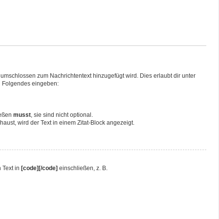
umschlossen zum Nachrichtentext hinzugefügt wird. Dies erlaubt dir unter
du Folgendes eingeben:
ießen
musst
, sie sind nicht optional.
ust, wird der Text in einem Zitat-Block angezeigt.
 Text in
[code][/code]
einschließen, z. B.