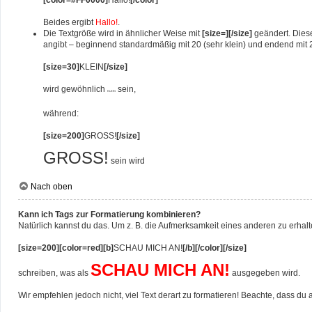
Beides ergibt
Hallo!
.
Die Textgröße wird in ähnlicher Weise mit
[size=][/size]
geändert. Diese
angibt – beginnend standardmäßig mit 20 (sehr klein) und endend mit 2
[size=30]
KLEIN
[/size]
wird gewöhnlich
sein,
KLEIN
während:
[size=200]
GROSS!
[/size]
GROSS!
sein wird
Nach oben
Kann ich Tags zur Formatierung kombinieren?
Natürlich kannst du das. Um z. B. die Aufmerksamkeit eines anderen zu erhalt
[size=200][color=red][b]
SCHAU MICH AN!
[/b][/color][/size]
SCHAU MICH AN!
schreiben, was als
ausgegeben wird.
Wir empfehlen jedoch nicht, viel Text derart zu formatieren! Beachte, dass du a