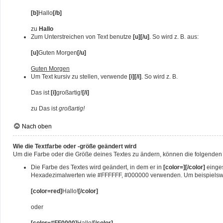
[b]
Hallo
[/b]
zu
Hallo
Zum Unterstreichen von Text benutze
[u][/u]
. So wird z. B. aus:
[u]
Guten Morgen
[/u]
Guten Morgen
Um Text kursiv zu stellen, verwende
[i][/i]
. So wird z. B.
Das ist
[i]
großartig!
[/i]
zu Das ist
großartig!
Nach oben
Wie die Textfarbe oder -größe geändert wird
Um die Farbe oder die Größe deines Textes zu ändern, können die folgenden T
Die Farbe des Textes wird geändert, in dem er in
[color=][/color]
einges
Hexadezimalwerten wie #FFFFFF, #000000 verwenden. Um beispielsweis
[color=red]
Hallo!
[/color]
oder
[color=#FF0000]
Hallo!
[/color]