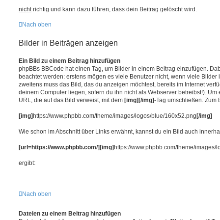
nicht
richtig und kann dazu führen, dass dein Beitrag gelöscht wird.
Nach oben
Bilder in Beiträgen anzeigen
Ein Bild zu einem Beitrag hinzufügen
phpBBs BBCode hat einen Tag, um Bilder in einem Beitrag einzufügen. Da
beachtet werden: erstens mögen es viele Benutzer nicht, wenn viele Bilder 
zweitens muss das Bild, das du anzeigen möchtest, bereits im Internet verfüg
deinem Computer liegen, sofern du ihn nicht als Webserver betreibst!). Um 
URL, die auf das Bild verweist, mit dem
[img][/img]
-Tag umschließen. Zum B
[img]
https://www.phpbb.com/theme/images/logos/blue/160x52.png
[/img]
Wie schon im Abschnitt über Links erwähnt, kannst du ein Bild auch innerh
[url=https://www.phpbb.com/][img]
https://www.phpbb.com/theme/images/l
ergibt:
Nach oben
Dateien zu einem Beitrag hinzufügen