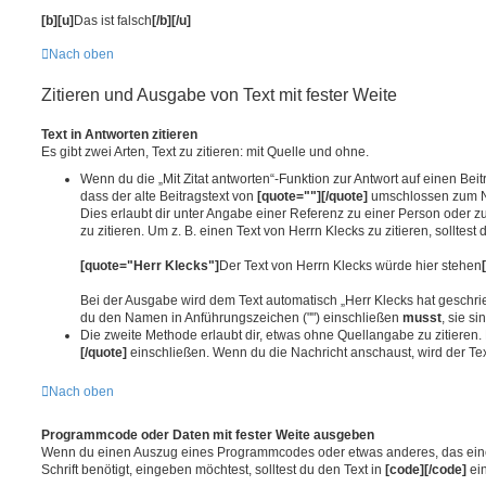
[b][u]
Das ist falsch
[/b][/u]
Nach oben
Zitieren und Ausgabe von Text mit fester Weite
Text in Antworten zitieren
Es gibt zwei Arten, Text zu zitieren: mit Quelle und ohne.
Wenn du die „Mit Zitat antworten“-Funktion zur Antwort auf einen Beitr
dass der alte Beitragstext von
[quote=""][/quote]
umschlossen zum Na
Dies erlaubt dir unter Angabe einer Referenz zu einer Person oder 
zu zitieren. Um z. B. einen Text von Herrn Klecks zu zitieren, solltes
[quote="Herr Klecks"]
Der Text von Herrn Klecks würde hier stehen
Bei der Ausgabe wird dem Text automatisch „Herr Klecks hat geschrie
du den Namen in Anführungszeichen ("") einschließen
musst
, sie si
Die zweite Methode erlaubt dir, etwas ohne Quellangabe zu zitieren.
[/quote]
einschließen. Wenn du die Nachricht anschaust, wird der Text
Nach oben
Programmcode oder Daten mit fester Weite ausgeben
Wenn du einen Auszug eines Programmcodes oder etwas anderes, das eine 
Schrift benötigt, eingeben möchtest, solltest du den Text in
[code][/code]
ein