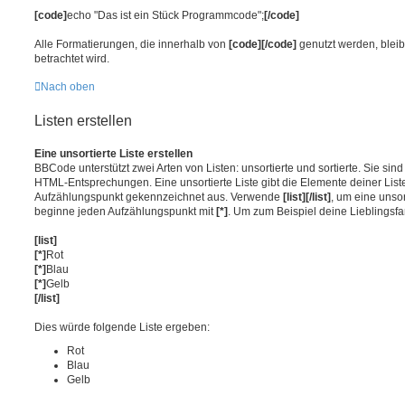
[code]
echo "Das ist ein Stück Programmcode";
[/code]
Alle Formatierungen, die innerhalb von
[code][/code]
genutzt werden, bleib
betrachtet wird.
Nach oben
Listen erstellen
Eine unsortierte Liste erstellen
BBCode unterstützt zwei Arten von Listen: unsortierte und sortierte. Sie sin
HTML-Entsprechungen. Eine unsortierte Liste gibt die Elemente deiner List
Aufzählungspunkt gekennzeichnet aus. Verwende
[list][/list]
, um eine unsor
beginne jeden Aufzählungspunkt mit
[*]
. Um zum Beispiel deine Lieblingsfa
[list]
[*]
Rot
[*]
Blau
[*]
Gelb
[/list]
Dies würde folgende Liste ergeben:
Rot
Blau
Gelb