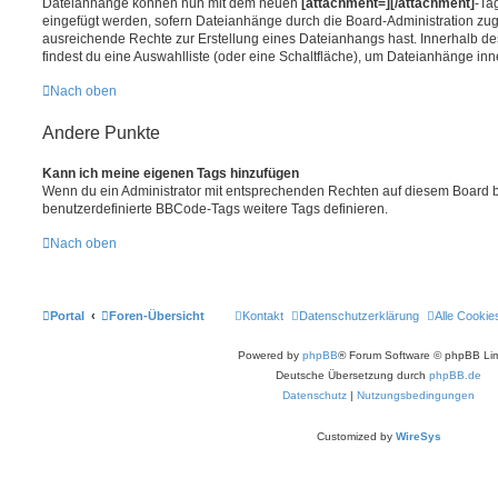
Dateianhänge können nun mit dem neuen
[attachment=][/attachment]
-Ta
eingefügt werden, sofern Dateianhänge durch die Board-Administration z
ausreichende Rechte zur Erstellung eines Dateianhangs hast. Innerhalb des
findest du eine Auswahlliste (oder eine Schaltfläche), um Dateianhänge inne
Nach oben
Andere Punkte
Kann ich meine eigenen Tags hinzufügen
Wenn du ein Administrator mit entsprechenden Rechten auf diesem Board bis
benutzerdefinierte BBCode-Tags weitere Tags definieren.
Nach oben
Portal
Foren-Übersicht
Kontakt
Datenschutzerklärung
Alle Cookie
Powered by
phpBB
® Forum Software © phpBB Lim
Deutsche Übersetzung durch
phpBB.de
Datenschutz
|
Nutzungsbedingungen
Customized by
WireSys