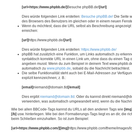
[url=https://www.phpbb.de/]
Besuche phpBB.de!
[/url]
Dies würde folgenden Link erstellen:
Besuche phpBB.de!
Die Seite w
des Browsers des Benutzers im gleichen oder in einem neuen Fenste
Wenn du möchtest, dass die URL selbst als Beschreibung angezeigt wi
erreichen:
[url]
https://www.phpbb.de/
[/url]
Dies würde folgenden Link erstellen:
https://www.phpbb.de/
phpBB hat zusätzlich eine Funktion, um Links automatisch zu erkenn
syntaktisch korrekte URL in einen Link um, ohne dass du einen Tag o
angeben musst. Wenn du zum Beispiel in deinem Text www.phpbb.de 
automatisch zu
www.phpbb.de
, sobald du die Nachricht betrachtest.
Die selbe Funktionalität steht auch bei E-Mail-Adressen zur Verfügu
explizit kennzeichnen; z. B.:
[email]
niemand@domain.tld
[/email]
Dies ergibt
niemand@domain.tld
. Oder du kannst direkt niemand@do
verwenden, was automatisch umgewandelt wird, wenn du die Nachri
Wie bei allen BBCode-Tags kannst du URLs all den anderen Tags wie
[img
[/b]
usw. hinterlegen. Wie bei den Formatierungs-Tags liegt es an dir, die r
beim Schließen einzuhalten. So ist zum Beispiel:
[url=https://www.phpbb.com/][img]
https://www.phpbb.com/theme/images/l