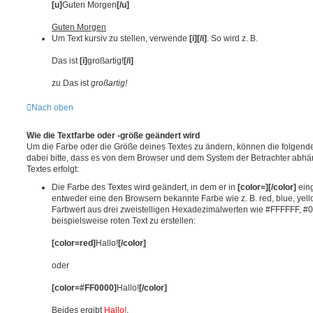
[u]
Guten Morgen
[/u]
Guten Morgen
Um Text kursiv zu stellen, verwende
[i][/i]
. So wird z. B.
Das ist
[i]
großartig!
[/i]
zu Das ist
großartig!
Nach oben
Wie die Textfarbe oder -größe geändert wird
Um die Farbe oder die Größe deines Textes zu ändern, können die folgend
dabei bitte, dass es von dem Browser und dem System der Betrachter abhäng
Textes erfolgt:
Die Farbe des Textes wird geändert, in dem er in
[color=][/color]
eing
entweder eine den Browsern bekannte Farbe wie z. B. red, blue, yell
Farbwert aus drei zweistelligen Hexadezimalwerten wie #FFFFFF, 
beispielsweise roten Text zu erstellen:
[color=red]
Hallo!
[/color]
oder
[color=#FF0000]
Hallo!
[/color]
Beides ergibt
Hallo!
.