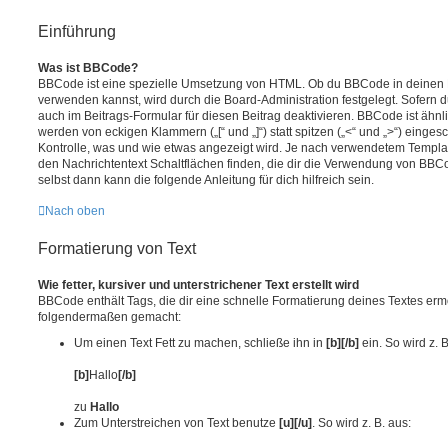
Einführung
Was ist BBCode?
BBCode ist eine spezielle Umsetzung von HTML. Ob du BBCode in deinen 
verwenden kannst, wird durch die Board-Administration festgelegt. Sofern 
auch im Beitrags-Formular für diesen Beitrag deaktivieren. BBCode ist ähn
werden von eckigen Klammern („[“ und „]“) statt spitzen („<“ und „>“) eing
Kontrolle, was und wie etwas angezeigt wird. Je nach verwendetem Templat
den Nachrichtentext Schaltflächen finden, die dir die Verwendung von BB
selbst dann kann die folgende Anleitung für dich hilfreich sein.
Nach oben
Formatierung von Text
Wie fetter, kursiver und unterstrichener Text erstellt wird
BBCode enthält Tags, die dir eine schnelle Formatierung deines Textes erm
folgendermaßen gemacht:
Um einen Text Fett zu machen, schließe ihn in
[b][/b]
ein. So wird z. B
[b]
Hallo
[/b]
zu
Hallo
Zum Unterstreichen von Text benutze
[u][/u]
. So wird z. B. aus: