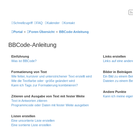
Schnellzugriff
FAQ
Kalender
Kontakt
Portal
Foren-Übersicht
BBCode-Anleitung
BBCode-Anleitung
Einführung
Links erstellen
Was ist BBCode?
Links auf eine ander
Formatierung von Text
Bilder in Beiträgen
Wie fetter, kursiver und unterstrichener Text erstellt wird
Ein Bild zu einem Be
Wie die Textfarbe oder -größe geändert wird
Dateien zu einem Bei
Kann ich Tags zur Formatierung kombinieren?
Andere Punkte
Zitieren und Ausgabe von Text mit fester Weite
Kann ich meine eige
Text in Antworten zitieren
Programmcode oder Daten mit fester Weite ausgeben
Listen erstellen
Eine unsortierte Liste erstellen
Eine sortierte Liste erstellen