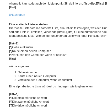
Alternativ kannst du auch den Listenpunkt-Stil definieren:
[list=disc][/list]
,
[
[/list]
.
Nach oben
Eine sortierte Liste erstellen
Die zweite Listenart, die sortierte Liste, erlaubt dir, festzulegen, was den P
sortierte Liste zu erstellen, verwende
[list=1][/list]
für eine nummerierte oder
alphabetische Liste. Wie bei der unsortierten Liste wird jeder Punkt durch
[*
[list=1]
[*]
Gehe einkaufen
[*]
Kaufe einen neuen Computer
[*]
Verfluche den Computer, wenn er abstürzt
[/list]
würde ergeben:
Gehe einkaufen
Kaufe einen neuen Computer
Verfluche den Computer, wenn er abstürzt
Eine alphabetische Liste würdest du hingegen wie folgt erstellen:
[list=a]
[*]
Die erste mögliche Antwort
[*]
Die zweite mögliche Antwort
[*]
Die dritte mögliche Antwort