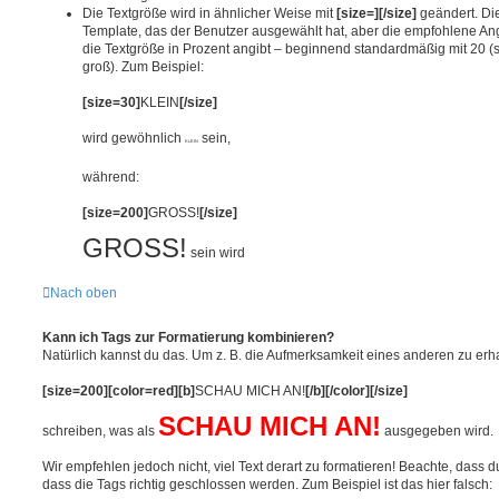
Die Textgröße wird in ähnlicher Weise mit
[size=][/size]
geändert. Di
Template, das der Benutzer ausgewählt hat, aber die empfohlene Ang
die Textgröße in Prozent angibt – beginnend standardmäßig mit 20 (s
groß). Zum Beispiel:
[size=30]
KLEIN
[/size]
wird gewöhnlich
sein,
KLEIN
während:
[size=200]
GROSS!
[/size]
GROSS!
sein wird
Nach oben
Kann ich Tags zur Formatierung kombinieren?
Natürlich kannst du das. Um z. B. die Aufmerksamkeit eines anderen zu erha
[size=200][color=red][b]
SCHAU MICH AN!
[/b][/color][/size]
SCHAU MICH AN!
schreiben, was als
ausgegeben wird.
Wir empfehlen jedoch nicht, viel Text derart zu formatieren! Beachte, dass du 
dass die Tags richtig geschlossen werden. Zum Beispiel ist das hier falsch: