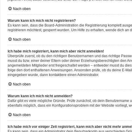
Nach oben
Warum kann ich mich nicht registrieren?
Es kann sein, dass die Board-Administration die Registrierung komplett aus
registrieren möchtest, gesperrt wurden. Um Hilfe zu erhalten, wende dich an d
Nach oben
Ich habe mich registriert, kann mich aber nicht anmelden!
Überprüfe zuerst, ob du den richtigen Benutzernamen und das richtige Pass
musst du bzw. einer deiner Eltern oder deiner Erziehungsberechtigten den Anwe
angemeldeten Mitglieder erst freigeschaltet werden – entweder musst du dies se
folge den dort enthaltenen Anweisungen. Ansonsten prüfe, ob du deine E-Mail
eingegeben wurde, dann kontaktiere einen Administrator.
Nach oben
Warum kann ich mich nicht anmelden?
Dafür gibt es viele mögliche Gründe. Prüfe zunächst, ob dein Benutzername un
ebenfalls möglich, dass ein Konfigurationsproblem mit der Website vorliegt, w
Nach oben
Ich habe mich vor einiger Zeit registriert, kann mich aber nicht mehr anme
Es kann sein, dass ein Administrator dein Benutzerkonto aus verschieden Grü