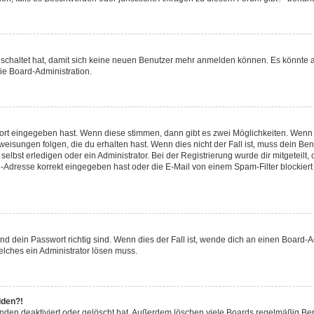
geschaltet hat, damit sich keine neuen Benutzer mehr anmelden können. Es könnte 
ie Board-Administration.
wort eingegeben hast. Wenn diese stimmen, dann gibt es zwei Möglichkeiten. Wen
isungen folgen, die du erhalten hast. Wenn dies nicht der Fall ist, muss dein Ben
lbst erledigen oder ein Administrator. Bei der Registrierung wurde dir mitgeteilt, o
-Adresse korrekt eingegeben hast oder die E-Mail von einem Spam-Filter blockiert 
d dein Passwort richtig sind. Wenn dies der Fall ist, wende dich an einen Board-Ad
elches ein Administrator lösen muss.
lden?!
nden deaktiviert oder gelöscht hat. Außerdem löschen viele Boards regelmäßig Benu