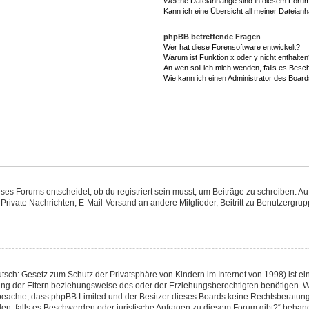
Welche Dateianhänge sind in diesem Forum
Kann ich eine Übersicht all meiner Dateian
phpBB betreffende Fragen
Wer hat diese Forensoftware entwickelt?
Warum ist Funktion x oder y nicht enthalte
An wen soll ich mich wenden, falls es Besc
Wie kann ich einen Administrator des Board
s Forums entscheidet, ob du registriert sein musst, um Beiträge zu schreiben. Auf je
 Private Nachrichten, E-Mail-Versand an andere Mitglieder, Beitritt zu Benutzergrup
tsch: Gesetz zum Schutz der Privatsphäre von Kindern im Internet von 1998) ist ei
g der Eltern beziehungsweise des oder der Erziehungsberechtigten benötigen. Wenn
itte beachte, dass phpBB Limited und der Besitzer dieses Boards keine Rechtsberatu
enden, falls es Beschwerden oder juristische Anfragen zu diesem Forum gibt?“ behan