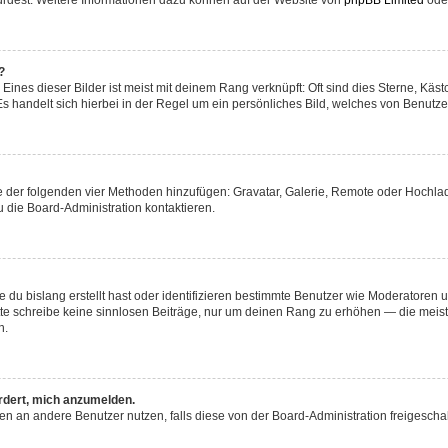
würdest. Weitere Informationen dazu können auf der Website von
phpBB Limited
ode
?
ines dieser Bilder ist meist mit deinem Rang verknüpft: Oft sind dies Sterne, Käs
s handelt sich hierbei in der Regel um ein persönliches Bild, welches von Benutzer
ine der folgenden vier Methoden hinzufügen: Gravatar, Galerie, Remote oder Hochl
 die Board-Administration kontaktieren.
 du bislang erstellt hast oder identifizieren bestimmte Benutzer wie Moderatoren
Bitte schreibe keine sinnlosen Beiträge, nur um deinen Rang zu erhöhen — die mei
n.
ordert, mich anzumelden.
chten an andere Benutzer nutzen, falls diese von der Board-Administration freige