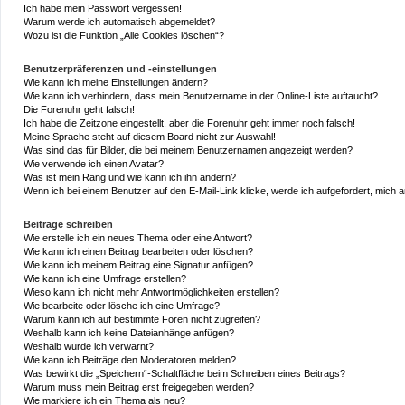
Ich habe mein Passwort vergessen!
Warum werde ich automatisch abgemeldet?
Wozu ist die Funktion „Alle Cookies löschen“?
Benutzerpräferenzen und -einstellungen
Wie kann ich meine Einstellungen ändern?
Wie kann ich verhindern, dass mein Benutzername in der Online-Liste auftaucht?
Die Forenuhr geht falsch!
Ich habe die Zeitzone eingestellt, aber die Forenuhr geht immer noch falsch!
Meine Sprache steht auf diesem Board nicht zur Auswahl!
Was sind das für Bilder, die bei meinem Benutzernamen angezeigt werden?
Wie verwende ich einen Avatar?
Was ist mein Rang und wie kann ich ihn ändern?
Wenn ich bei einem Benutzer auf den E-Mail-Link klicke, werde ich aufgefordert, mich
Beiträge schreiben
Wie erstelle ich ein neues Thema oder eine Antwort?
Wie kann ich einen Beitrag bearbeiten oder löschen?
Wie kann ich meinem Beitrag eine Signatur anfügen?
Wie kann ich eine Umfrage erstellen?
Wieso kann ich nicht mehr Antwortmöglichkeiten erstellen?
Wie bearbeite oder lösche ich eine Umfrage?
Warum kann ich auf bestimmte Foren nicht zugreifen?
Weshalb kann ich keine Dateianhänge anfügen?
Weshalb wurde ich verwarnt?
Wie kann ich Beiträge den Moderatoren melden?
Was bewirkt die „Speichern“-Schaltfläche beim Schreiben eines Beitrags?
Warum muss mein Beitrag erst freigegeben werden?
Wie markiere ich ein Thema als neu?