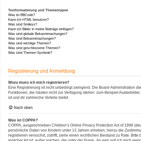
Textformatierung und Thementypen
Was ist BBCode?
Kann ich HTML benutzen?
Was sind Smileys?
Kann ich Bilder in meine Beiträge einfügen?
Was sind globale Bekanntmachungen?
Was sind Bekanntmachungen?
Was sind wichtige Themen?
Was sind geschlossene Themen?
Was sind Themen-Symbole?
Registrierung und Anmeldung
Wozu muss ich mich registrieren?
Eine Registrierung ist nicht unbedingt zwingend. Die Board-Administration diese
Funktionen, die Gästen nicht zur Verfügung stehen: zum Beispiel Avatarbilder,
ist und dir zahlreiche Vorteile bietet.
Nach oben
Was ist COPPA?
COPPA, ausgeschrieben Children’s Online Privacy Protection Act of 1998 (deu
persönliche Daten von Kindern unter 13 Jahren erheben, hierzu die Zustimmun
registrieren versuchst, zutrifft, ziehe einen rechtlichen Beistand zu Rate. B
jeglicher Art ist; außer solchen, die unter der Frage „An wen soll ich mich w