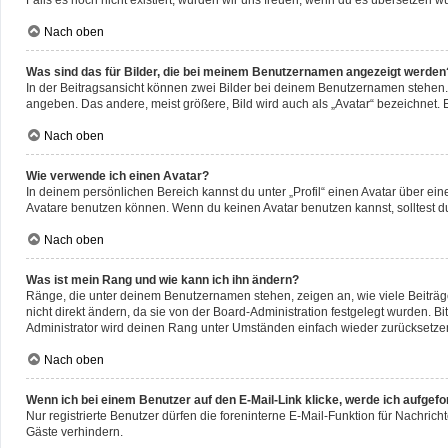
Falls es noch nicht existiert, würden wir uns freuen, wenn du es übersetzen 
Nach oben
Was sind das für Bilder, die bei meinem Benutzernamen angezeigt werden
In der Beitragsansicht können zwei Bilder bei deinem Benutzernamen stehen. E
angeben. Das andere, meist größere, Bild wird auch als „Avatar“ bezeichnet. E
Nach oben
Wie verwende ich einen Avatar?
In deinem persönlichen Bereich kannst du unter „Profil“ einen Avatar über e
Avatare benutzen können. Wenn du keinen Avatar benutzen kannst, solltest du
Nach oben
Was ist mein Rang und wie kann ich ihn ändern?
Ränge, die unter deinem Benutzernamen stehen, zeigen an, wie viele Beiträge
nicht direkt ändern, da sie von der Board-Administration festgelegt wurden. 
Administrator wird deinen Rang unter Umständen einfach wieder zurücksetze
Nach oben
Wenn ich bei einem Benutzer auf den E-Mail-Link klicke, werde ich aufgef
Nur registrierte Benutzer dürfen die foreninterne E-Mail-Funktion für Nachri
Gäste verhindern.