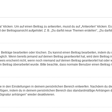
icken. Um auf einen Beitrag zu antworten, musst du auf „Antworten“ klicken. Es kö
er Beitragsansicht aufgelistet. Z. B. „Du darfst neue Themen erstellen“, „Du darfs
n Beiträge bearbeiten oder löschen. Du kannst einen Beitrag bearbeiten, indem du 
möglich. Wenn bereits jemand auf deinen Beitrag geantwortet hat, wird dein Beitrag
weis erscheint nicht, wenn noch niemand auf deinen Beitrag geantwortet hat oder w
dein Beitrag überarbeitet wurde. Bitte beachte, dass normale Benutzer einen Beitra
 in den Einstellungen in deinem persönlichen Bereich entwerfen. Nachdem du die S
zufügen, indem du in deinem persönlichen Bereich das standardmäßige Anhängen de
„Signatur anhängen“ wieder deaktivieren.