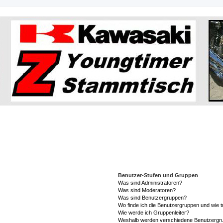
Benutzer-Stufen und Gruppen
Was sind Administratoren?
Was sind Moderatoren?
Was sind Benutzergruppen?
Wo finde ich die Benutzergruppen und wie tr
Wie werde ich Gruppenleiter?
Weshalb werden verschiedene Benutzergrup