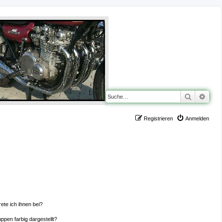
Suche
Erwe
Registrieren
Anmelden
ete ich ihnen bei?
pen farbig dargestellt?