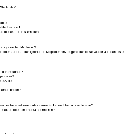
Startseite?
hicken!
 Nachrichten!
ied dieses Forums erhalten!
d ignorierten Mitglieder?
de oder zur Liste der ignorierten Mitglieder hinzufügen oder diese wieder aus den Listen
en durchsuchen?
rgebnisse?
re Seite?
Themen finden?
Lesezeichen und einem Abonnements für ein Thema oder Forum?
ma setzen oder ein Thema abonnieren?