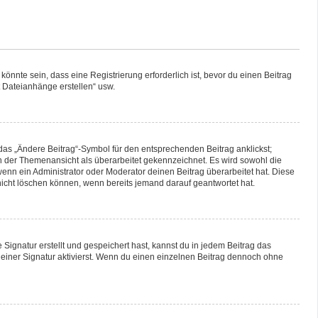
nnte sein, dass eine Registrierung erforderlich ist, bevor du einen Beitrag
t Dateianhänge erstellen“ usw.
das „Ändere Beitrag“-Symbol für den entsprechenden Beitrag anklickst;
 in der Themenansicht als überarbeitet gekennzeichnet. Es wird sowohl die
enn ein Administrator oder Moderator deinen Beitrag überarbeitet hat. Diese
g nicht löschen können, wenn bereits jemand darauf geantwortet hat.
ignatur erstellt und gespeichert hast, kannst du in jedem Beitrag das
iner Signatur aktivierst. Wenn du einen einzelnen Beitrag dennoch ohne