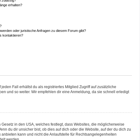
 zulässig?
hänge erhalten?
n?
hwerden oder juristische Anfragen zu diesem Forum gibt?
s kontaktieren?
den Fall erhältst du als registriertes Mitglied Zugriff auf zusätzliche
pen und so weiter. Wir empfehlen dir eine Anmeldung, da sie schnell erledigt
n Gesetz in den USA, welches festlegt, dass Websites, die möglicherweise
 du dir unsicher bist, ob dies auf dich oder die Website, auf der du dich zu
ng anbieten kann und nicht die Anlaufstelle für Rechtsangelegenheiten
delt werden.