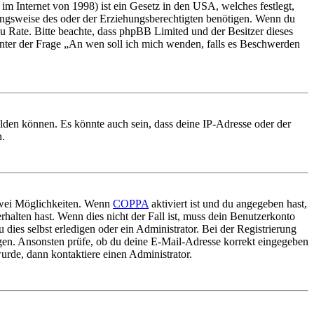
m Internet von 1998) ist ein Gesetz in den USA, welches festlegt,
ungsweise des oder der Erziehungsberechtigten benötigen. Wenn du
nd zu Rate. Bitte beachte, dass phpBB Limited und der Besitzer dieses
 unter der Frage „An wen soll ich mich wenden, falls es Beschwerden
elden können. Es könnte auch sein, dass deine IP-Adresse oder der
n.
 zwei Möglichkeiten. Wenn
COPPA
aktiviert ist und du angegeben hast,
rhalten hast. Wenn dies nicht der Fall ist, muss dein Benutzerkonto
 dies selbst erledigen oder ein Administrator. Bei der Registrierung
ungen. Ansonsten prüfe, ob du deine E-Mail-Adresse korrekt eingegeben
urde, dann kontaktiere einen Administrator.