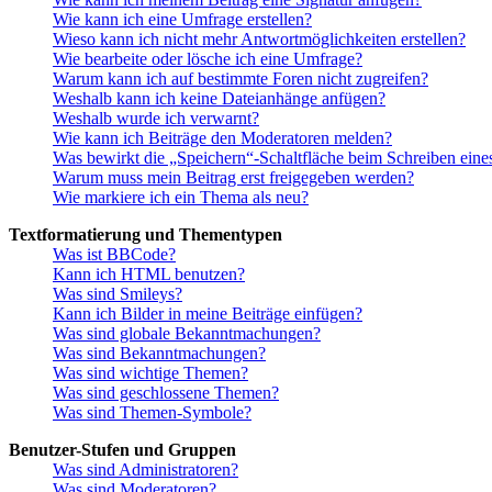
Wie kann ich eine Umfrage erstellen?
Wieso kann ich nicht mehr Antwortmöglichkeiten erstellen?
Wie bearbeite oder lösche ich eine Umfrage?
Warum kann ich auf bestimmte Foren nicht zugreifen?
Weshalb kann ich keine Dateianhänge anfügen?
Weshalb wurde ich verwarnt?
Wie kann ich Beiträge den Moderatoren melden?
Was bewirkt die „Speichern“-Schaltfläche beim Schreiben eine
Warum muss mein Beitrag erst freigegeben werden?
Wie markiere ich ein Thema als neu?
Textformatierung und Thementypen
Was ist BBCode?
Kann ich HTML benutzen?
Was sind Smileys?
Kann ich Bilder in meine Beiträge einfügen?
Was sind globale Bekanntmachungen?
Was sind Bekanntmachungen?
Was sind wichtige Themen?
Was sind geschlossene Themen?
Was sind Themen-Symbole?
Benutzer-Stufen und Gruppen
Was sind Administratoren?
Was sind Moderatoren?