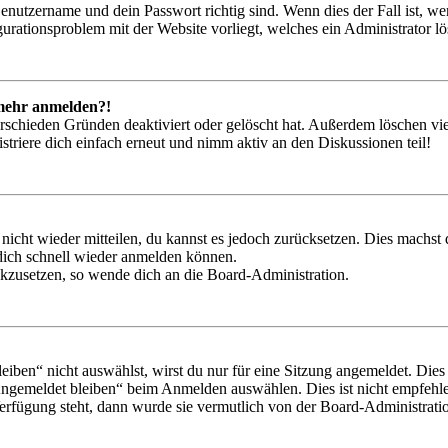
Benutzername und dein Passwort richtig sind. Wenn dies der Fall ist, w
igurationsproblem mit der Website vorliegt, welches ein Administrator l
t mehr anmelden?!
rschieden Gründen deaktiviert oder gelöscht hat. Außerdem löschen vie
triere dich einfach erneut und nimm aktiv an den Diskussionen teil!
 nicht wieder mitteilen, du kannst es jedoch zurücksetzen. Dies machs
 dich schnell wieder anmelden können.
ückzusetzen, so wende dich an die Board-Administration.
en“ nicht auswählst, wirst du nur für eine Sitzung angemeldet. Dies
Angemeldet bleiben“ beim Anmelden auswählen. Dies ist nicht empfehle
Verfügung steht, dann wurde sie vermutlich von der Board-Administratio