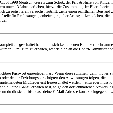
t of 1998 (deutsch: Gesetz zum Schutz der Privatsphäre von Kindern i
ern unter 13 Jahren erheben, hierzu die Zustimmung der Eltern bezieh
dich zu registrieren versuchst, zutrifft, ziehe einen rechtlichen Beista
stelle für Rechtsangelegenheiten jeglicher Art ist; außer solchen, die
erden.
 komplett ausgeschaltet hat, damit sich keine neuen Benutzer mehr anm
 wurden. Um Hilfe zu erhalten, wende dich an die Board-Administratio
richtige Passwort eingegeben hast. Wenn diese stimmen, dann gibt es
ern oder deiner Erziehungsberechtigten den Anweisungen folgen, die du e
 angemeldeten Mitglieder erst freigeschaltet werden – entweder musst du
. Wenn du eine E-Mail erhalten hast, folge den dort enthaltenen Anweis
nn du dir sicher bist, dass deine E-Mail-Adresse korrekt eingegeben w