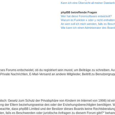
Kann ich eine Übersicht all meiner Dateian
phpBB betreffende Fragen
Wer hat diese Forensoftware entwickelt?
Warum ist Funktion x oder y nicht enthalte
An wen soll ich mich wenden, falls es Besc
Wie kann ich einen Administrator des Board
s Forums entscheidet, ob du registriert sein musst, um Beiträge zu schreiben. Auf je
 Private Nachrichten, E-Mail-Versand an andere Mitglieder, Beitritt zu Benutzergrup
tsch: Gesetz zum Schutz der Privatsphäre von Kindern im Internet von 1998) ist ei
g der Eltern beziehungsweise des oder der Erziehungsberechtigten benötigen. Wenn
itte beachte, dass phpBB Limited und der Besitzer dieses Boards keine Rechtsberatu
enden, falls es Beschwerden oder juristische Anfragen zu diesem Forum gibt?“ behan