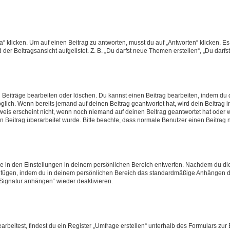
icken. Um auf einen Beitrag zu antworten, musst du auf „Antworten“ klicken. Es kö
er Beitragsansicht aufgelistet. Z. B. „Du darfst neue Themen erstellen“, „Du darfs
n Beiträge bearbeiten oder löschen. Du kannst einen Beitrag bearbeiten, indem du 
möglich. Wenn bereits jemand auf deinen Beitrag geantwortet hat, wird dein Beitrag
weis erscheint nicht, wenn noch niemand auf deinen Beitrag geantwortet hat oder w
dein Beitrag überarbeitet wurde. Bitte beachte, dass normale Benutzer einen Beitra
 in den Einstellungen in deinem persönlichen Bereich entwerfen. Nachdem du die S
zufügen, indem du in deinem persönlichen Bereich das standardmäßige Anhängen de
„Signatur anhängen“ wieder deaktivieren.
eitest, findest du ein Register „Umfrage erstellen“ unterhalb des Formulars zur B