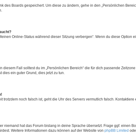
ank des Boards gespeichert. Um diese zu ändern, gehe in den „Persönlichen Bereich
n.
taucht?
„Meinen Online-Status während dieser Sitzung verbergen“. Wenn du diese Option ei
n diesem Fall solltest du im „Persönlichen Bereich“ die für dich passende Zeitzone (
 dies ein guter Grund, dies jetzt zu tun.
h!
Zeit trotzdem noch falsch ist, geht die Uhr des Servers vermutlich falsch. Kontaktie
der niemand hat das Forum bislang in deine Sprache übersetzt. Frage ggf. einen Boa
würdest. Weitere Informationen dazu können auf der Website von
phpBB Limited
ode