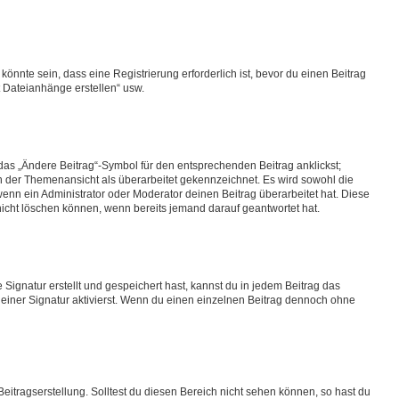
nnte sein, dass eine Registrierung erforderlich ist, bevor du einen Beitrag
t Dateianhänge erstellen“ usw.
das „Ändere Beitrag“-Symbol für den entsprechenden Beitrag anklickst;
 in der Themenansicht als überarbeitet gekennzeichnet. Es wird sowohl die
enn ein Administrator oder Moderator deinen Beitrag überarbeitet hat. Diese
g nicht löschen können, wenn bereits jemand darauf geantwortet hat.
ignatur erstellt und gespeichert hast, kannst du in jedem Beitrag das
iner Signatur aktivierst. Wenn du einen einzelnen Beitrag dennoch ohne
eitragserstellung. Solltest du diesen Bereich nicht sehen können, so hast du