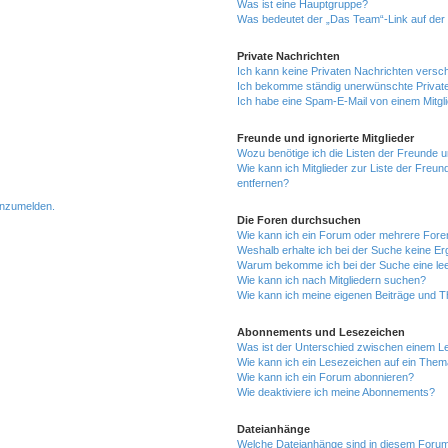
Was ist eine Hauptgruppe?
Was bedeutet der „Das Team“-Link auf der 
Private Nachrichten
Ich kann keine Privaten Nachrichten versc
Ich bekomme ständig unerwünschte Private
Ich habe eine Spam-E-Mail von einem Mitgl
Freunde und ignorierte Mitglieder
Wozu benötige ich die Listen der Freunde un
Wie kann ich Mitglieder zur Liste der Freun
entfernen?
 anzumelden.
Die Foren durchsuchen
Wie kann ich ein Forum oder mehrere For
Weshalb erhalte ich bei der Suche keine E
Warum bekomme ich bei der Suche eine lee
Wie kann ich nach Mitgliedern suchen?
Wie kann ich meine eigenen Beiträge und 
Abonnements und Lesezeichen
Was ist der Unterschied zwischen einem 
Wie kann ich ein Lesezeichen auf ein The
Wie kann ich ein Forum abonnieren?
Wie deaktiviere ich meine Abonnements?
Dateianhänge
Welche Dateianhänge sind in diesem Forum