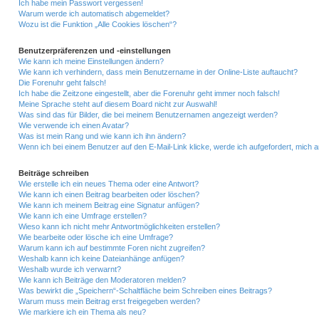
Ich habe mein Passwort vergessen!
Warum werde ich automatisch abgemeldet?
Wozu ist die Funktion „Alle Cookies löschen“?
Benutzerpräferenzen und -einstellungen
Wie kann ich meine Einstellungen ändern?
Wie kann ich verhindern, dass mein Benutzername in der Online-Liste auftaucht?
Die Forenuhr geht falsch!
Ich habe die Zeitzone eingestellt, aber die Forenuhr geht immer noch falsch!
Meine Sprache steht auf diesem Board nicht zur Auswahl!
Was sind das für Bilder, die bei meinem Benutzernamen angezeigt werden?
Wie verwende ich einen Avatar?
Was ist mein Rang und wie kann ich ihn ändern?
Wenn ich bei einem Benutzer auf den E-Mail-Link klicke, werde ich aufgefordert, mich
Beiträge schreiben
Wie erstelle ich ein neues Thema oder eine Antwort?
Wie kann ich einen Beitrag bearbeiten oder löschen?
Wie kann ich meinem Beitrag eine Signatur anfügen?
Wie kann ich eine Umfrage erstellen?
Wieso kann ich nicht mehr Antwortmöglichkeiten erstellen?
Wie bearbeite oder lösche ich eine Umfrage?
Warum kann ich auf bestimmte Foren nicht zugreifen?
Weshalb kann ich keine Dateianhänge anfügen?
Weshalb wurde ich verwarnt?
Wie kann ich Beiträge den Moderatoren melden?
Was bewirkt die „Speichern“-Schaltfläche beim Schreiben eines Beitrags?
Warum muss mein Beitrag erst freigegeben werden?
Wie markiere ich ein Thema als neu?