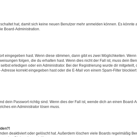
geschaltet hat, damit sich keine neuen Benutzer mehr anmelden können. Es könnte 
ie Board-Administration.
wort eingegeben hast. Wenn diese stimmen, dann gibt es zwei Möglichkeiten. Wen
isungen folgen, die du erhalten hast. Wenn dies nicht der Fall ist, muss dein Ben
lbst erledigen oder ein Administrator. Bei der Registrierung wurde dir mitgeteilt, o
-Adresse korrekt eingegeben hast oder die E-Mail von einem Spam-Filter blockiert 
d dein Passwort richtig sind. Wenn dies der Fall ist, wende dich an einen Board-Ad
elches ein Administrator lösen muss.
lden?!
nden deaktiviert oder gelöscht hat. Außerdem löschen viele Boards regelmäßig Benu