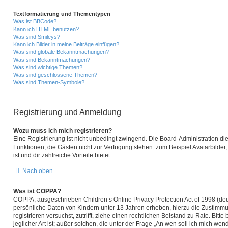
Textformatierung und Thementypen
Was ist BBCode?
Kann ich HTML benutzen?
Was sind Smileys?
Kann ich Bilder in meine Beiträge einfügen?
Was sind globale Bekanntmachungen?
Was sind Bekanntmachungen?
Was sind wichtige Themen?
Was sind geschlossene Themen?
Was sind Themen-Symbole?
Registrierung und Anmeldung
Wozu muss ich mich registrieren?
Eine Registrierung ist nicht unbedingt zwingend. Die Board-Administration diese
Funktionen, die Gästen nicht zur Verfügung stehen: zum Beispiel Avatarbilder,
ist und dir zahlreiche Vorteile bietet.
Nach oben
Was ist COPPA?
COPPA, ausgeschrieben Children’s Online Privacy Protection Act of 1998 (deu
persönliche Daten von Kindern unter 13 Jahren erheben, hierzu die Zustimmun
registrieren versuchst, zutrifft, ziehe einen rechtlichen Beistand zu Rate. B
jeglicher Art ist; außer solchen, die unter der Frage „An wen soll ich mich w