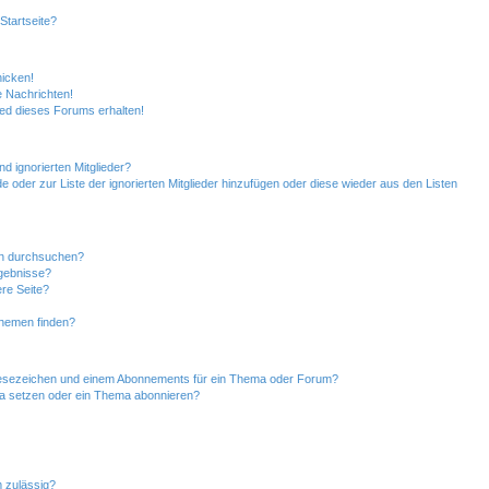
Startseite?
hicken!
 Nachrichten!
ied dieses Forums erhalten!
d ignorierten Mitglieder?
de oder zur Liste der ignorierten Mitglieder hinzufügen oder diese wieder aus den Listen
en durchsuchen?
rgebnisse?
re Seite?
Themen finden?
Lesezeichen und einem Abonnements für ein Thema oder Forum?
ma setzen oder ein Thema abonnieren?
 zulässig?