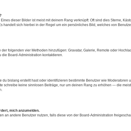
?
ines dieser Bilder ist meist mit deinem Rang verknüpft: Oft sind dies Sterne, Käs
s handelt sich hierbei in der Regel um ein persönliches Bild, welches von Benutzer
ine der folgenden vier Methoden hinzufügen: Gravatar, Galerie, Remote oder Hochl
 die Board-Administration kontaktieren.
 du bislang erstellt hast oder identifizieren bestimmte Benutzer wie Moderatoren
Bitte schreibe keine sinnlosen Beiträge, nur um deinen Rang zu erhöhen — die mei
n.
ordert, mich anzumelden.
chten an andere Benutzer nutzen, falls diese von der Board-Administration freige