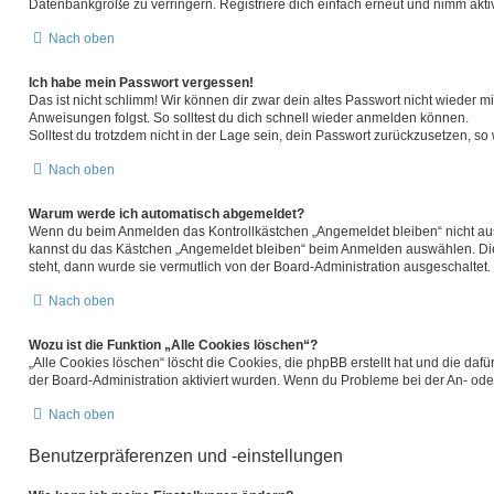
Datenbankgröße zu verringern. Registriere dich einfach erneut und nimm aktiv
Nach oben
Ich habe mein Passwort vergessen!
Das ist nicht schlimm! Wir können dir zwar dein altes Passwort nicht wieder 
Anweisungen folgst. So solltest du dich schnell wieder anmelden können.
Solltest du trotzdem nicht in der Lage sein, dein Passwort zurückzusetzen, so
Nach oben
Warum werde ich automatisch abgemeldet?
Wenn du beim Anmelden das Kontrollkästchen „Angemeldet bleiben“ nicht ausw
kannst du das Kästchen „Angemeldet bleiben“ beim Anmelden auswählen. Dies 
steht, dann wurde sie vermutlich von der Board-Administration ausgeschaltet.
Nach oben
Wozu ist die Funktion „Alle Cookies löschen“?
„Alle Cookies löschen“ löscht die Cookies, die phpBB erstellt hat und die d
der Board-Administration aktiviert wurden. Wenn du Probleme bei der An- ode
Nach oben
Benutzerpräferenzen und -einstellungen