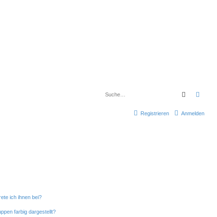
Suche
Erwe
Registrieren
Anmelden
ete ich ihnen bei?
pen farbig dargestellt?