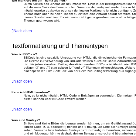
Wie markiere ich ein Thema als neu?
Durch Klicken des „Thema als neu markieren“-Links in der Beitragsansicht kan
auf die erste Seite des Forums holen. Wenn du den entsprechenden Link nicht s
möglicherweise deaktiviert oder seit der letzten Markierung ist nicht genügend Z
Thema nach oben zu holen, indem du einfach eine Antwort darauf schreibst. Ste
dieses Boards beachtest! Es wird meist nicht gerne gesehen, wenn ohne trifti
Themen geantwortet wird.
Nach oben
Textformatierung und Thementypen
Was ist BBCode?
BBCode ist eine spezielle Umsetzung von HTML, die dir weitreichende Formatier
Die Rechte zur Verwendung von BBCode werden durch die Board-Administratio
dich für jeden einzelnen Beitrag deaktiviert werden. BBCode ist ähnlich wie H
eckigen („[“ und „]“) statt spitzen („<“ und „>“) Klammern eingeschlossen. Weite
einer speziellen Hilfe-Seite, die von der Seite zur Beitragserstellung aus zugängli
Nach oben
Kann ich HTML benutzen?
Nein, es ist nicht möglich, HTML-Code in Beiträgen zu verwenden. Die meisten
bietet, können über BBCode erreicht werden.
Nach oben
Was sind Smileys?
Smileys sind kleine Bilder, die benutzt werden können, um ein Gefühl auszudrüc
kurzen Code, z. B. bedeutet :) fröhlich und :( traurig. Die Liste aller Smileys ka
sehen. Versuche bitte trotzdem, Smileys nicht zu häufig zu benutzen, sie könn
und ein Moderator könnte deshalb deinen Beitrag entsprechend überarbeiten od