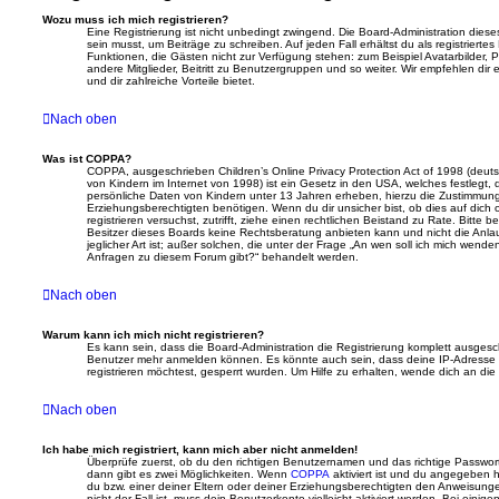
Wozu muss ich mich registrieren?
Eine Registrierung ist nicht unbedingt zwingend. Die Board-Administration dieses
sein musst, um Beiträge zu schreiben. Auf jeden Fall erhältst du als registriertes 
Funktionen, die Gästen nicht zur Verfügung stehen: zum Beispiel Avatarbilder, P
andere Mitglieder, Beitritt zu Benutzergruppen und so weiter. Wir empfehlen dir e
und dir zahlreiche Vorteile bietet.
Nach oben
Was ist COPPA?
COPPA, ausgeschrieben Children’s Online Privacy Protection Act of 1998 (deut
von Kindern im Internet von 1998) ist ein Gesetz in den USA, welches festlegt,
persönliche Daten von Kindern unter 13 Jahren erheben, hierzu die Zustimmun
Erziehungsberechtigten benötigen. Wenn du dir unsicher bist, ob dies auf dich 
registrieren versuchst, zutrifft, ziehe einen rechtlichen Beistand zu Rate. Bitte
Besitzer dieses Boards keine Rechtsberatung anbieten kann und nicht die Anla
jeglicher Art ist; außer solchen, die unter der Frage „An wen soll ich mich wende
Anfragen zu diesem Forum gibt?“ behandelt werden.
Nach oben
Warum kann ich mich nicht registrieren?
Es kann sein, dass die Board-Administration die Registrierung komplett ausgesc
Benutzer mehr anmelden können. Es könnte auch sein, dass deine IP-Adresse 
registrieren möchtest, gesperrt wurden. Um Hilfe zu erhalten, wende dich an die
Nach oben
Ich habe mich registriert, kann mich aber nicht anmelden!
Überprüfe zuerst, ob du den richtigen Benutzernamen und das richtige Passwo
dann gibt es zwei Möglichkeiten. Wenn
COPPA
aktiviert ist und du angegeben h
du bzw. einer deiner Eltern oder deiner Erziehungsberechtigten den Anweisunge
nicht der Fall ist, muss dein Benutzerkonto vielleicht aktiviert werden. Bei ei