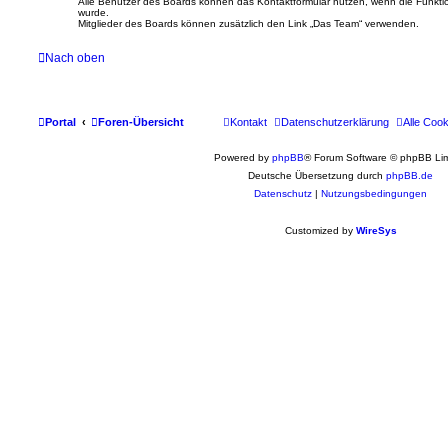
Alle Benutzer des Boards können das Kontaktformular nutzen, wenn die Funktion
wurde.
Mitglieder des Boards können zusätzlich den Link „Das Team“ verwenden.
Nach oben
Portal
Foren-Übersicht
Kontakt
Datenschutzerklärung
Alle Coo
Powered by
phpBB
® Forum Software © phpBB Lim
Deutsche Übersetzung durch
phpBB.de
Datenschutz
|
Nutzungsbedingungen
Customized by
WireSys