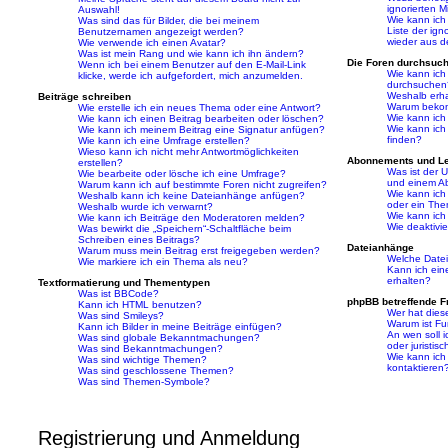
ignorierten M
Auswahl!
Wie kann ich 
Was sind das für Bilder, die bei meinem
Liste der ign
Benutzernamen angezeigt werden?
wieder aus d
Wie verwende ich einen Avatar?
Was ist mein Rang und wie kann ich ihn ändern?
Die Foren durchsuc
Wenn ich bei einem Benutzer auf den E-Mail-Link
Wie kann ich
klicke, werde ich aufgefordert, mich anzumelden.
durchsuchen
Weshalb erha
Beiträge schreiben
Warum bekomm
Wie erstelle ich ein neues Thema oder eine Antwort?
Wie kann ich
Wie kann ich einen Beitrag bearbeiten oder löschen?
Wie kann ich
Wie kann ich meinem Beitrag eine Signatur anfügen?
finden?
Wie kann ich eine Umfrage erstellen?
Wieso kann ich nicht mehr Antwortmöglichkeiten
Abonnements und L
erstellen?
Was ist der 
Wie bearbeite oder lösche ich eine Umfrage?
und einem A
Warum kann ich auf bestimmte Foren nicht zugreifen?
Wie kann ich
Weshalb kann ich keine Dateianhänge anfügen?
oder ein Th
Weshalb wurde ich verwarnt?
Wie kann ich
Wie kann ich Beiträge den Moderatoren melden?
Wie deaktivi
Was bewirkt die „Speichern“-Schaltfläche beim
Schreiben eines Beitrags?
Dateianhänge
Warum muss mein Beitrag erst freigegeben werden?
Welche Datei
Wie markiere ich ein Thema als neu?
Kann ich ein
erhalten?
Textformatierung und Thementypen
Was ist BBCode?
phpBB betreffende F
Kann ich HTML benutzen?
Wer hat dies
Was sind Smileys?
Warum ist Fun
Kann ich Bilder in meine Beiträge einfügen?
An wen soll 
Was sind globale Bekanntmachungen?
oder juristis
Was sind Bekanntmachungen?
Wie kann ich
Was sind wichtige Themen?
kontaktieren
Was sind geschlossene Themen?
Was sind Themen-Symbole?
Registrierung und Anmeldung