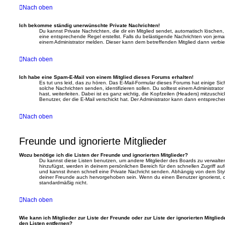
Nach oben
Ich bekomme ständig unerwünschte Private Nachrichten!
Du kannst Private Nachrichten, die dir ein Mitglied sendet, automatisch löschen
eine entsprechende Regel erstellst. Falls du belästigende Nachrichten von jem
einem Administrator melden. Dieser kann dem betreffenden Mitglied dann verbie
Nach oben
Ich habe eine Spam-E-Mail von einem Mitglied dieses Forums erhalten!
Es tut uns leid, das zu hören. Das E-Mail-Formular dieses Forums hat einige Sic
solche Nachrichten senden, identifizieren sollen. Du solltest einem Administrat
hast, weiterleiten. Dabei ist es ganz wichtig, die Kopfzeilen (Headers) mitzuschi
Benutzer, der die E-Mail verschickt hat. Der Administrator kann dann entspreche
Nach oben
Freunde und ignorierte Mitglieder
Wozu benötige ich die Listen der Freunde und ignorierten Mitglieder?
Du kannst diese Listen benutzen, um andere Mitglieder des Boards zu verwalten.
hinzufügst, werden in deinem persönlichen Bereich für den schnellen Zugriff aufg
und kannst ihnen schnell eine Private Nachricht senden. Abhängig von dem Sty
deiner Freunde auch hervorgehoben sein. Wenn du einen Benutzer ignorierst, d
standardmäßig nicht.
Nach oben
Wie kann ich Mitglieder zur Liste der Freunde oder zur Liste der ignorierten Mitglie
den Listen entfernen?