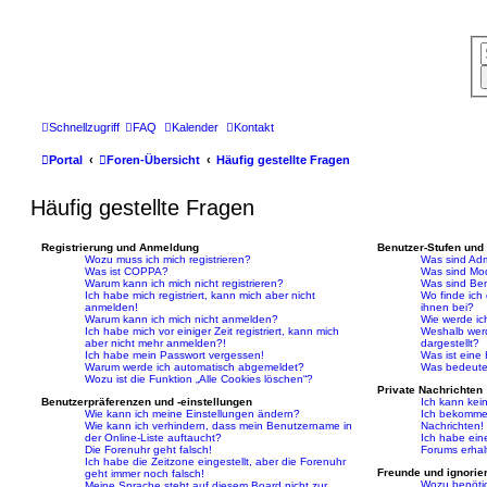
Schnellzugriff
FAQ
Kalender
Kontakt
Portal
Foren-Übersicht
Häufig gestellte Fragen
Häufig gestellte Fragen
Registrierung und Anmeldung
Benutzer-Stufen und
Wozu muss ich mich registrieren?
Was sind Adm
Was ist COPPA?
Was sind Mo
Warum kann ich mich nicht registrieren?
Was sind Be
Ich habe mich registriert, kann mich aber nicht
Wo finde ich
anmelden!
ihnen bei?
Warum kann ich mich nicht anmelden?
Wie werde ic
Ich habe mich vor einiger Zeit registriert, kann mich
Weshalb werd
aber nicht mehr anmelden?!
dargestellt?
Ich habe mein Passwort vergessen!
Was ist eine
Warum werde ich automatisch abgemeldet?
Was bedeutet
Wozu ist die Funktion „Alle Cookies löschen“?
Private Nachrichten
Benutzerpräferenzen und -einstellungen
Ich kann kei
Wie kann ich meine Einstellungen ändern?
Ich bekomme 
Wie kann ich verhindern, dass mein Benutzername in
Nachrichten!
der Online-Liste auftaucht?
Ich habe ein
Die Forenuhr geht falsch!
Forums erhal
Ich habe die Zeitzone eingestellt, aber die Forenuhr
Freunde und ignorier
geht immer noch falsch!
Wozu benötig
Meine Sprache steht auf diesem Board nicht zur