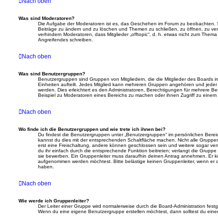
Nach oben
Was sind Moderatoren?
Die Aufgabe der Moderatoren ist es, das Geschehen im Forum zu beobachten. S
Beiträge zu ändern und zu löschen und Themen zu schließen, zu öffnen, zu ver
verhindern Moderatoren, dass Mitglieder „offtopic“, d. h. etwas nicht zum The
Angreifendes schreiben.
Nach oben
Was sind Benutzergruppen?
Benutzergruppen sind Gruppen von Mitgliedern, die die Mitglieder des Boards in
Einheiten aufteilt. Jedes Mitglied kann mehreren Gruppen angehören und jede
werden. Dies erleichtert es den Administratoren, Berechtigungen für mehrere B
Beispiel zu Moderatoren eines Bereichs zu machen oder ihnen Zugriff zu einem 
Nach oben
Wo finde ich die Benutzergruppen und wie trete ich ihnen bei?
Du findest die Benutzergruppen unter „Benutzergruppen“ im persönlichen Berei
kannst du dies mit der entsprechenden Schaltfläche machen. Nicht alle Gruppen 
erst eine Freischaltung, andere können geschlossen sein und weitere sogar ver
du ihr einfach durch die entsprechende Funktion beitreten; verlangt die Gruppe 
sie bewerben. Ein Gruppenleiter muss daraufhin deinen Antrag annehmen. Er k
aufgenommen werden möchtest. Bitte belästige keinen Gruppenleiter, wenn er di
haben.
Nach oben
Wie werde ich Gruppenleiter?
Der Leiter einer Gruppe wird normalerweise durch die Board-Administration festge
Wenn du eine eigene Benutzergruppe erstellen möchtest, dann solltest du einen