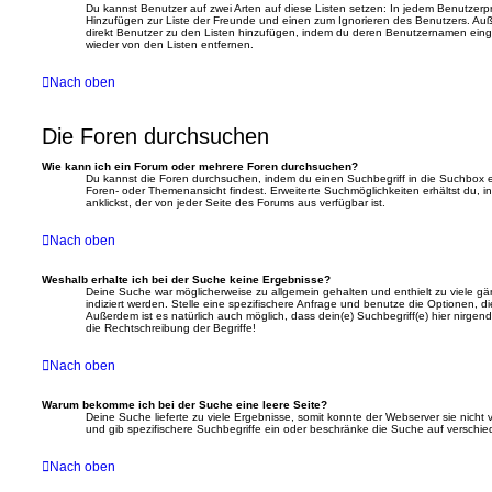
Du kannst Benutzer auf zwei Arten auf diese Listen setzen: In jedem Benutzerpro
Hinzufügen zur Liste der Freunde und einen zum Ignorieren des Benutzers. Au
direkt Benutzer zu den Listen hinzufügen, indem du deren Benutzernamen eingib
wieder von den Listen entfernen.
Nach oben
Die Foren durchsuchen
Wie kann ich ein Forum oder mehrere Foren durchsuchen?
Du kannst die Foren durchsuchen, indem du einen Suchbegriff in die Suchbox ein
Foren- oder Themenansicht findest. Erweiterte Suchmöglichkeiten erhältst du, i
anklickst, der von jeder Seite des Forums aus verfügbar ist.
Nach oben
Weshalb erhalte ich bei der Suche keine Ergebnisse?
Deine Suche war möglicherweise zu allgemein gehalten und enthielt zu viele g
indiziert werden. Stelle eine spezifischere Anfrage und benutze die Optionen, die
Außerdem ist es natürlich auch möglich, dass dein(e) Suchbegriff(e) hier nirge
die Rechtschreibung der Begriffe!
Nach oben
Warum bekomme ich bei der Suche eine leere Seite?
Deine Suche lieferte zu viele Ergebnisse, somit konnte der Webserver sie nicht 
und gib spezifischere Suchbegriffe ein oder beschränke die Suche auf verschie
Nach oben