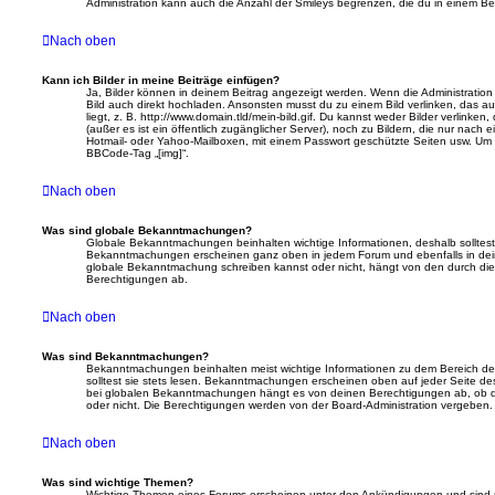
Administration kann auch die Anzahl der Smileys begrenzen, die du in einem Be
Nach oben
Kann ich Bilder in meine Beiträge einfügen?
Ja, Bilder können in deinem Beitrag angezeigt werden. Wenn die Administration
Bild auch direkt hochladen. Ansonsten musst du zu einem Bild verlinken, das au
liegt, z. B. http://www.domain.tld/mein-bild.gif. Du kannst weder Bilder verlinke
(außer es ist ein öffentlich zugänglicher Server), noch zu Bildern, die nur nach 
Hotmail- oder Yahoo-Mailboxen, mit einem Passwort geschützte Seiten usw. Um
BBCode-Tag „[img]“.
Nach oben
Was sind globale Bekanntmachungen?
Globale Bekanntmachungen beinhalten wichtige Informationen, deshalb solltest 
Bekanntmachungen erscheinen ganz oben in jedem Forum und ebenfalls in dei
globale Bekanntmachung schreiben kannst oder nicht, hängt von den durch di
Berechtigungen ab.
Nach oben
Was sind Bekanntmachungen?
Bekanntmachungen beinhalten meist wichtige Informationen zu dem Bereich des
solltest sie stets lesen. Bekanntmachungen erscheinen oben auf jeder Seite des
bei globalen Bekanntmachungen hängt es von deinen Berechtigungen ab, ob 
oder nicht. Die Berechtigungen werden von der Board-Administration vergeben.
Nach oben
Was sind wichtige Themen?
Wichtige Themen eines Forums erscheinen unter den Ankündigungen und sind nu