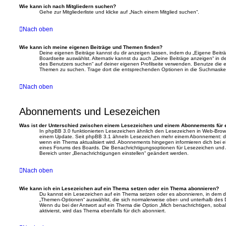
Wie kann ich nach Mitgliedern suchen?
Gehe zur Mitgliederliste und klicke auf „Nach einem Mitglied suchen“.
Nach oben
Wie kann ich meine eigenen Beiträge und Themen finden?
Deine eigenen Beiträge kannst du dir anzeigen lassen, indem du „Eigene Beiträg
Boardseite auswählst. Alternativ kannst du auch „Deine Beiträge anzeigen“ in d
des Benutzers suchen“ auf deiner eigenen Profilseite verwenden. Benutze die e
Themen zu suchen. Trage dort die entsprechenden Optionen in die Suchmaske 
Nach oben
Abonnements und Lesezeichen
Was ist der Unterschied zwischen einem Lesezeichen und einem Abonnements für
In phpBB 3.0 funktionierten Lesezeichen ähnlich den Lesezeichen in Web-Brow
einem Update. Seit phpBB 3.1 ähneln Lesezeichen mehr einem Abonnement: du
wenn ein Thema aktualisiert wird. Abonnements hingegen informieren dich bei e
eines Forums des Boards. Die Benachrichtigungsoptionen für Lesezeichen un
Bereich unter „Benachrichtigungen einstellen“ geändert werden.
Nach oben
Wie kann ich ein Lesezeichen auf ein Thema setzen oder ein Thema abonnieren?
Du kannst ein Lesezeichen auf ein Thema setzen oder es abonnieren, in dem d
„Themen-Optionen“ auswählst, die sich normalerweise ober- und unterhalb des 
Wenn du bei der Antwort auf ein Thema die Option „Mich benachrichtigen, soba
aktivierst, wird das Thema ebenfalls für dich abonniert.