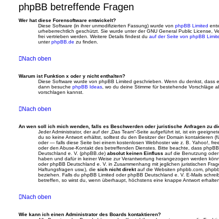
phpBB betreffende Fragen
Wer hat diese Forensoftware entwickelt?
Diese Software (in ihrer unmodifizierten Fassung) wurde von
phpBB Limited
entwi
urheberrechtlich geschützt. Sie wurde unter der GNU General Public License, Ve
frei vertrieben werden. Weitere Details findest du
auf der Seite von phpBB Limit
unter
phpBB.de
zu finden.
Nach oben
Warum ist Funktion x oder y nicht enthalten?
Diese Software wurde von phpBB Limited geschrieben. Wenn du denkst, dass ein
dann besuche
phpBB Ideas
, wo du deine Stimme für bestehende Vorschläge 
vorschlagen kannst.
Nach oben
An wen soll ich mich wenden, falls es Beschwerden oder juristische Anfragen zu d
Jeder Administrator, der auf der „Das Team“-Seite aufgeführt ist, ist ein geeig
du so keine Antwort erhältst, solltest du den Besitzer der Domain kontaktieren 
oder — falls diese Seite bei einem kostenlosen Webhoster wie z. B. Yahoo!, free
oder den Abuse-Kontakt des betreffenden Dienstes. Bitte beachte, dass phpB
Deutschland e. V. (phpBB.de)
absolut keinen Einfluss
auf die Benutzung oder 
haben und dafür in keiner Weise zur Verantwortung herangezogen werden könn
oder phpBB Deutschland e. V. in Zusammenhang mit jeglichen juristischen Frag
Haftungsfragen usw.), die
sich nicht direkt
auf die Websiten phpbb.com, phpbb
beziehen. Falls du phpBB Limited oder phpBB Deutschland e. V. E-Mails schreib
betreffen, so wirst du, wenn überhaupt, höchstens eine knappe Antwort erhalte
Nach oben
Wie kann ich einen Administrator des Boards kontaktieren?