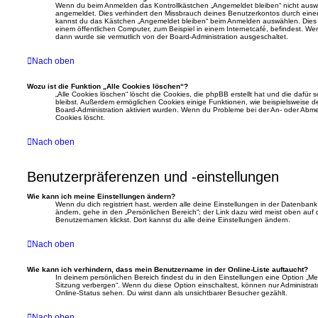
Wenn du beim Anmelden das Kontrollkästchen „Angemeldet bleiben“ nicht auswähl
angemeldet. Dies verhindert den Missbrauch deines Benutzerkontos durch einen
kannst du das Kästchen „Angemeldet bleiben“ beim Anmelden auswählen. Dies i
einem öffentlichen Computer, zum Beispiel in einem Internetcafé, befindest. We
dann wurde sie vermutlich von der Board-Administration ausgeschaltet.
Nach oben
Wozu ist die Funktion „Alle Cookies löschen“?
„Alle Cookies löschen“ löscht die Cookies, die phpBB erstellt hat und die dafü
bleibst. Außerdem ermöglichen Cookies einige Funktionen, wie beispielsweise de
Board-Administration aktiviert wurden. Wenn du Probleme bei der An- oder Abm
Cookies löscht.
Nach oben
Benutzerpräferenzen und -einstellungen
Wie kann ich meine Einstellungen ändern?
Wenn du dich registriert hast, werden alle deine Einstellungen in der Datenban
ändern, gehe in den „Persönlichen Bereich“; der Link dazu wird meist oben auf
Benutzernamen klickst. Dort kannst du alle deine Einstellungen ändern.
Nach oben
Wie kann ich verhindern, dass mein Benutzername in der Online-Liste auftaucht?
In deinem persönlichen Bereich findest du in den Einstellungen eine Option „M
Sitzung verbergen“. Wenn du diese Option einschaltest, können nur Administra
Online-Status sehen. Du wirst dann als unsichtbarer Besucher gezählt.
Nach oben