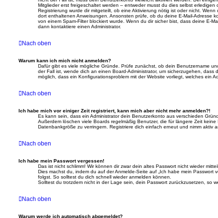
Mitglieder erst freigeschaltet werden – entweder musst du dies selbst erledigen o
Registrierung wurde dir mitgeteilt, ob eine Aktivierung nötig ist oder nicht. Wenn
dort enthaltenen Anweisungen. Ansonsten prüfe, ob du deine E-Mail-Adresse ko
von einem Spam-Filter blockiert wurde. Wenn du dir sicher bist, dass deine E-M
dann kontaktiere einen Administrator.
Nach oben
Warum kann ich mich nicht anmelden?
Dafür gibt es viele mögliche Gründe. Prüfe zunächst, ob dein Benutzername und
der Fall ist, wende dich an einen Board-Administrator, um sicherzugehen, dass du
möglich, dass ein Konfigurationsproblem mit der Website vorliegt, welches ein A
Nach oben
Ich habe mich vor einiger Zeit registriert, kann mich aber nicht mehr anmelden?!
Es kann sein, dass ein Administrator dein Benutzerkonto aus verschieden Gründe
Außerdem löschen viele Boards regelmäßig Benutzer, die für längere Zeit keine
Datenbankgröße zu verringern. Registriere dich einfach erneut und nimm aktiv a
Nach oben
Ich habe mein Passwort vergessen!
Das ist nicht schlimm! Wir können dir zwar dein altes Passwort nicht wieder mitt
Dies machst du, indem du auf der Anmelde-Seite auf „Ich habe mein Passwort 
folgst. So solltest du dich schnell wieder anmelden können.
Solltest du trotzdem nicht in der Lage sein, dein Passwort zurückzusetzen, so 
Nach oben
Warum werde ich automatisch abgemeldet?