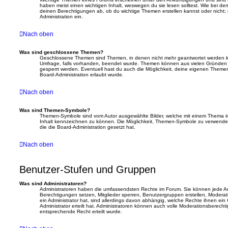
haben meist einen wichtigen Inhalt, weswegen du sie lesen solltest. Wie bei
deinen Berechtigungen ab, ob du wichtige Themen erstellen kannst oder nicht; d
Administration ein.
Nach oben
Was sind geschlossene Themen?
Geschlossene Themen sind Themen, in denen nicht mehr geantwortet werden k
Umfrage, falls vorhanden, beendet wurde. Themen können aus vielen Gründen d
gesperrt werden. Eventuell hast du auch die Möglichkeit, deine eigenen Themen
Board-Administration erlaubt wurde.
Nach oben
Was sind Themen-Symbole?
Themen-Symbole sind vom Autor ausgewählte Bilder, welche mit einem Thema 
Inhalt kennzeichnen zu können. Die Möglichkeit, Themen-Symbole zu verwende
die die Board-Administration gesetzt hat.
Nach oben
Benutzer-Stufen und Gruppen
Was sind Administratoren?
Administratoren haben die umfassendsten Rechte im Forum. Sie können jede Art
Berechtigungen setzen, Mitglieder sperren, Benutzergruppen erstellen, Moderat
ein Administrator hat, sind allerdings davon abhängig, welche Rechte ihnen ei
Administrator erteilt hat. Administratoren können auch volle Moderationsberec
entsprechende Recht erteilt wurde.