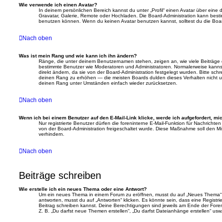
Wie verwende ich einen Avatar?
In deinem persönlichen Bereich kannst du unter „Profil“ einen Avatar über eine
Gravatar, Galerie, Remote oder Hochladen. Die Board-Administration kann best
benutzen können. Wenn du keinen Avatar benutzen kannst, solltest du die Board
Nach oben
Was ist mein Rang und wie kann ich ihn ändern?
Ränge, die unter deinem Benutzernamen stehen, zeigen an, wie viele Beiträge du 
bestimmte Benutzer wie Moderatoren und Administratoren. Normalerweise kanns
direkt ändern, da sie von der Board-Administration festgelegt wurden. Bitte sch
deinen Rang zu erhöhen — die meisten Boards dulden dieses Verhalten nicht un
deinen Rang unter Umständen einfach wieder zurücksetzen.
Nach oben
Wenn ich bei einem Benutzer auf den E-Mail-Link klicke, werde ich aufgefordert, m
Nur registrierte Benutzer dürfen die foreninterne E-Mail-Funktion für Nachrichte
von der Board-Administration freigeschaltet wurde. Diese Maßnahme soll den 
verhindern.
Nach oben
Beiträge schreiben
Wie erstelle ich ein neues Thema oder eine Antwort?
Um ein neues Thema in einem Forum zu eröffnen, musst du auf „Neues Thema“ k
antworten, musst du auf „Antworten“ klicken. Es könnte sein, dass eine Registrie
Beitrag schreiben kannst. Deine Berechtigungen sind jeweils am Ende der Foren-
Z. B. „Du darfst neue Themen erstellen“, „Du darfst Dateianhänge erstellen“ usw