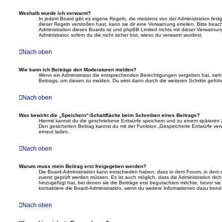
Weshalb wurde ich verwarnt?
In jedem Board gibt es eigene Regeln, die meistens von der Administration fe
dieser Regeln verstoßen hast, kann sie dir eine Verwarnung erteilen. Bitte beac
Administration dieses Boards ist und phpBB Limited nichts mit dieser Verwarnun
Administrator, sofern du die nicht sicher bist, wieso du verwarnt wurdest.
Nach oben
Wie kann ich Beiträge den Moderatoren melden?
Wenn ein Administrator die entsprechenden Berechtigungen vergeben hat, siehs
Beitrags, um diesen zu melden. Du wirst dann durch die weiteren Schritte geführ
Nach oben
Was bewirkt die „Speichern“-Schaltfläche beim Schreiben eines Beitrags?
Hiermit kannst du die geschriebene Entwürfe speichern und zu einem späteren 
Den gesicherten Beitrag kannst du mit der Funktion „Gespeicherte Entwürfe ver
erneut laden.
Nach oben
Warum muss mein Beitrag erst freigegeben werden?
Die Board-Administration kann entschieden haben, dass in dem Forum, in dem du 
zuerst geprüft werden müssen. Es ist auch möglich, dass die Administration di
hinzugefügt hat, bei denen sie die Beiträge erst begutachten möchte, bevor sie 
kontaktiere die Board-Administration, wenn du weitere Informationen dazu benöt
Nach oben