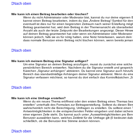
Nach oben
Wie kann ich einen Beitrag bearbeiten oder löschen?
Wenn du nicht Administrator oder Moderator bist, kannst du nur deine eigenen 
kannst einen Beitrag bearbeiten, indem du das „Ändere Beitrag“-Symbol für den
eventuell ist dies nur für einen begrenzten Zeitraum nach seiner Erstellung mö
Beitrag geantwortet hat, wird dein Beitrag in der Themenansicht als überarbeite
Anzahl als auch der letzte Zeitpunkt der Bearbeitungen angezeigt. Dieser Hinw
auf deinen Beitrag geantwortet hat oder wenn ein Administrator oder Moderator 
können jedoch, falls sie es für nötig halten, eine Notiz hinterlassen, warum dein
dass normale Benutzer einen Beitrag nicht löschen können, wenn bereits jeman
Nach oben
Wie kann ich meinem Beitrag eine Signatur anfügen?
Um eine Signatur an deinen Beitrag anzufügen, musst du zunächst eine solche 
persönlichen Bereich entwerfen. Nachdem du die Signatur erstellt und gespeiche
Kästchen „Signatur anhängen“ aktivieren. Du kannst eine Signatur auch hinzuf
Bereich das standardmäßige Anhängen deiner Signatur aktivierst. Wenn du ei
Signatur verfassen möchtest, so kannst du dort einfach das Kontrollkästchen „S
Nach oben
Wie kann ich eine Umfrage erstellen?
Wenn du ein neues Thema eröffnest oder den ersten Beitrag eines Themas bearb
erstellen“ unterhalb des Formulars zur Beitragserstellung. Solltest du diesen B
wahrscheinlich nicht die Berechtigung, Umfragen zu erstellen. Du solltest einen
Antwortmöglichkeiten in die entsprechenden Felder eingeben und dabei sicherste
einer eigenen Zeile steht. Du kannst auch unter „Auswahlmöglichkeiten pro Benu
Benutzer auswählen kann, welches Zeitlimit für die Umfrage gilt (0 bedeutet dab
schließlich, ob die Benutzer ihre Stimme ändern können.
Nach oben