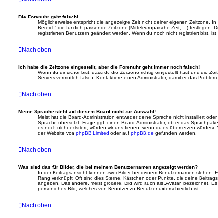
Die Forenuhr geht falsch!
Möglicherweise entspricht die angezeigte Zeit nicht deiner eigenen Zeitzone. In 
Bereich“ die für dich passende Zeitzone (Mitteleuropäische Zeit, ...) festlegen.
registrierten Benutzern geändert werden. Wenn du noch nicht registriert bist, ist 
Nach oben
Ich habe die Zeitzone eingestellt, aber die Forenuhr geht immer noch falsch!
Wenn du dir sicher bist, dass du die Zeitzone richtig eingestellt hast und die Zei
Servers vermutlich falsch. Kontaktiere einen Administrator, damit er das Probl
Nach oben
Meine Sprache steht auf diesem Board nicht zur Auswahl!
Meist hat die Board-Administration entweder deine Sprache nicht installiert ode
Sprache übersetzt. Frage ggf. einen Board-Administrator, ob er das Sprachpaket,
es noch nicht existiert, würden wir uns freuen, wenn du es übersetzen würdest
der Website von
phpBB Limited
oder auf
phpBB.de
gefunden werden.
Nach oben
Was sind das für Bilder, die bei meinem Benutzernamen angezeigt werden?
In der Beitragsansicht können zwei Bilder bei deinem Benutzernamen stehen. Ein
Rang verknüpft: Oft sind dies Sterne, Kästchen oder Punkte, die deine Beitrag
angeben. Das andere, meist größere, Bild wird auch als „Avatar“ bezeichnet. Es 
persönliches Bild, welches von Benutzer zu Benutzer unterschiedlich ist.
Nach oben