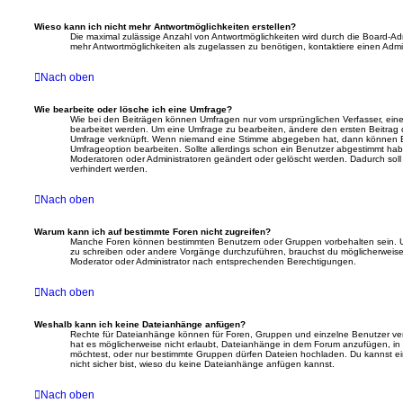
Wieso kann ich nicht mehr Antwortmöglichkeiten erstellen?
Die maximal zulässige Anzahl von Antwortmöglichkeiten wird durch die Board-Adm
mehr Antwortmöglichkeiten als zugelassen zu benötigen, kontaktiere einen Admin
Nach oben
Wie bearbeite oder lösche ich eine Umfrage?
Wie bei den Beiträgen können Umfragen nur vom ursprünglichen Verfasser, ein
bearbeitet werden. Um eine Umfrage zu bearbeiten, ändere den ersten Beitrag d
Umfrage verknüpft. Wenn niemand eine Stimme abgegeben hat, dann können B
Umfrageoption bearbeiten. Sollte allerdings schon ein Benutzer abgestimmt ha
Moderatoren oder Administratoren geändert oder gelöscht werden. Dadurch sol
verhindert werden.
Nach oben
Warum kann ich auf bestimmte Foren nicht zugreifen?
Manche Foren können bestimmten Benutzern oder Gruppen vorbehalten sein. U
zu schreiben oder andere Vorgänge durchzuführen, brauchst du möglicherweis
Moderator oder Administrator nach entsprechenden Berechtigungen.
Nach oben
Weshalb kann ich keine Dateianhänge anfügen?
Rechte für Dateianhänge können für Foren, Gruppen und einzelne Benutzer ve
hat es möglicherweise nicht erlaubt, Dateianhänge in dem Forum anzufügen, in
möchtest, oder nur bestimmte Gruppen dürfen Dateien hochladen. Du kannst einen
nicht sicher bist, wieso du keine Dateianhänge anfügen kannst.
Nach oben