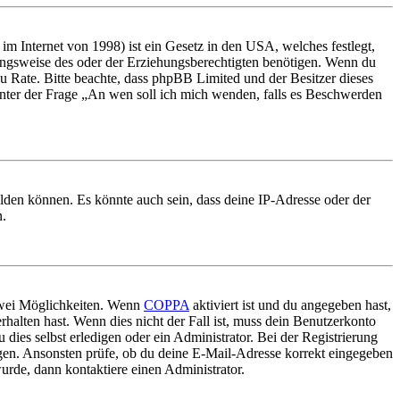
m Internet von 1998) ist ein Gesetz in den USA, welches festlegt,
ungsweise des oder der Erziehungsberechtigten benötigen. Wenn du
nd zu Rate. Bitte beachte, dass phpBB Limited und der Besitzer dieses
 unter der Frage „An wen soll ich mich wenden, falls es Beschwerden
elden können. Es könnte auch sein, dass deine IP-Adresse oder der
n.
 zwei Möglichkeiten. Wenn
COPPA
aktiviert ist und du angegeben hast,
rhalten hast. Wenn dies nicht der Fall ist, muss dein Benutzerkonto
 dies selbst erledigen oder ein Administrator. Bei der Registrierung
ungen. Ansonsten prüfe, ob du deine E-Mail-Adresse korrekt eingegeben
urde, dann kontaktiere einen Administrator.