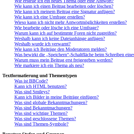
Wie erstelle ich ein neues Thema oder eine Antwort?
Wie kann ich einen Beitrag bearbeiten oder löschen?
Wie kann ich meinem Beitrag eine Signatur anfügen?
Wie kann ich eine Umfrage erstellen?
Wieso kann ich nicht mehr Antwortmöglichkeiten erstellen?
Wie bearbeite oder lösche ich eine Umfrage?
Warum kann ich auf bestimmte Foren nicht zugreifen?
Weshalb kann ich keine Dateianhänge anfügen?
Weshalb wurde ich verwarnt?
Wie kann ich Beiträge den Moderatoren melden?
Was bewirkt die „Speichern“-Schaltfläche beim Schreiben eine
Warum muss mein Beitrag erst freigegeben werden?
Wie markiere ich ein Thema als neu?
Textformatierung und Thementypen
Was ist BBCode?
Kann ich HTML benutzen?
Was sind Smileys?
Kann ich Bilder in meine Beiträge einfügen?
Was sind globale Bekanntmachungen?
Was sind Bekanntmachungen?
Was sind wichtige Themen?
Was sind geschlossene Themen?
Was sind Themen-Symbole?