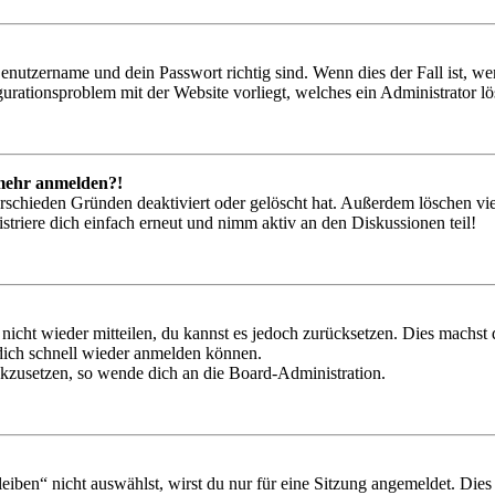
Benutzername und dein Passwort richtig sind. Wenn dies der Fall ist, w
igurationsproblem mit der Website vorliegt, welches ein Administrator l
t mehr anmelden?!
rschieden Gründen deaktiviert oder gelöscht hat. Außerdem löschen vie
triere dich einfach erneut und nimm aktiv an den Diskussionen teil!
 nicht wieder mitteilen, du kannst es jedoch zurücksetzen. Dies machs
 dich schnell wieder anmelden können.
ückzusetzen, so wende dich an die Board-Administration.
en“ nicht auswählst, wirst du nur für eine Sitzung angemeldet. Dies