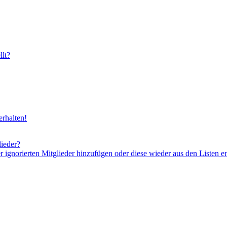
lt?
rhalten!
lieder?
er ignorierten Mitglieder hinzufügen oder diese wieder aus den Listen e