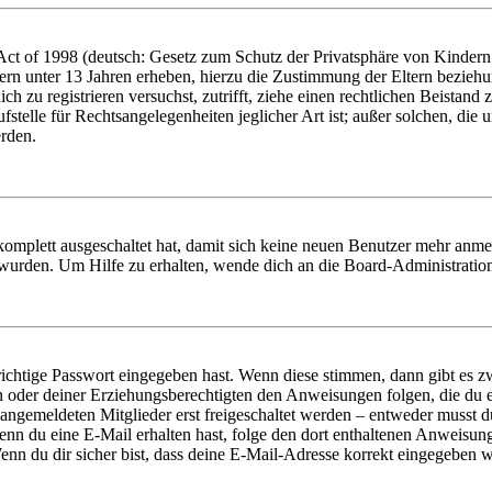
t of 1998 (deutsch: Gesetz zum Schutz der Privatsphäre von Kindern i
ern unter 13 Jahren erheben, hierzu die Zustimmung der Eltern bezieh
dich zu registrieren versuchst, zutrifft, ziehe einen rechtlichen Beista
stelle für Rechtsangelegenheiten jeglicher Art ist; außer solchen, die
erden.
 komplett ausgeschaltet hat, damit sich keine neuen Benutzer mehr anm
 wurden. Um Hilfe zu erhalten, wende dich an die Board-Administratio
richtige Passwort eingegeben hast. Wenn diese stimmen, dann gibt es
ern oder deiner Erziehungsberechtigten den Anweisungen folgen, die du e
 angemeldeten Mitglieder erst freigeschaltet werden – entweder musst du
. Wenn du eine E-Mail erhalten hast, folge den dort enthaltenen Anweis
nn du dir sicher bist, dass deine E-Mail-Adresse korrekt eingegeben w