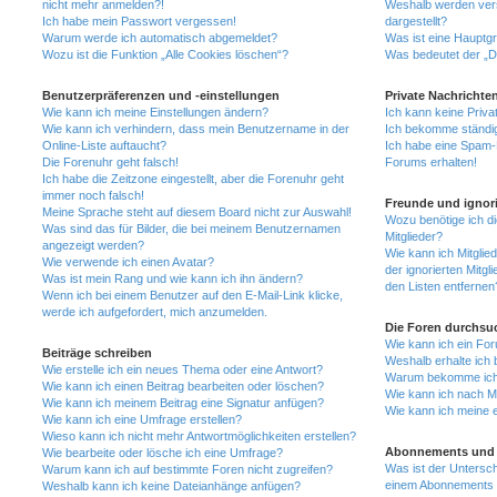
nicht mehr anmelden?!
Weshalb werden ver
Ich habe mein Passwort vergessen!
dargestellt?
Warum werde ich automatisch abgemeldet?
Was ist eine Hauptg
Wozu ist die Funktion „Alle Cookies löschen“?
Was bedeutet der „Da
Benutzerpräferenzen und -einstellungen
Private Nachrichte
Wie kann ich meine Einstellungen ändern?
Ich kann keine Priva
Wie kann ich verhindern, dass mein Benutzername in der
Ich bekomme ständig
Online-Liste auftaucht?
Ich habe eine Spam-E
Die Forenuhr geht falsch!
Forums erhalten!
Ich habe die Zeitzone eingestellt, aber die Forenuhr geht
immer noch falsch!
Freunde und ignori
Meine Sprache steht auf diesem Board nicht zur Auswahl!
Wozu benötige ich di
Was sind das für Bilder, die bei meinem Benutzernamen
Mitglieder?
angezeigt werden?
Wie kann ich Mitglied
Wie verwende ich einen Avatar?
der ignorierten Mitg
Was ist mein Rang und wie kann ich ihn ändern?
den Listen entfernen
Wenn ich bei einem Benutzer auf den E-Mail-Link klicke,
werde ich aufgefordert, mich anzumelden.
Die Foren durchsu
Wie kann ich ein Fo
Beiträge schreiben
Weshalb erhalte ich 
Wie erstelle ich ein neues Thema oder eine Antwort?
Warum bekomme ich b
Wie kann ich einen Beitrag bearbeiten oder löschen?
Wie kann ich nach M
Wie kann ich meinem Beitrag eine Signatur anfügen?
Wie kann ich meine 
Wie kann ich eine Umfrage erstellen?
Wieso kann ich nicht mehr Antwortmöglichkeiten erstellen?
Abonnements und 
Wie bearbeite oder lösche ich eine Umfrage?
Was ist der Untersc
Warum kann ich auf bestimmte Foren nicht zugreifen?
einem Abonnements 
Weshalb kann ich keine Dateianhänge anfügen?