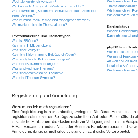
Wie kann ich ein Les
Weshalb wurde ich verwarnt?
Thema abonnieren?
Wie kann ich Beiträge den Moderatoren melden?
Wie kann ich ein Fo
Was bewirkt die „Speichern“-Schaltfläche beim Schreiben
Wie deaktiviere ich
eines Beitrags?
Warum muss mein Beitrag erst freigegeben werden?
Wie markiere ich ein Thema als neu?
Dateianhänge
Welche Dateianhänge
Kann ich eine Übersi
Textformatierung und Thementypen
Was ist BBCode?
Kann ich HTML benutzen?
phpBB betreffende
Was sind Smileys?
Wer hat diese Foren
Kann ich Bilder in meine Beiträge einfügen?
Warum ist Funktion x
Was sind globale Bekanntmachungen?
An wen soll ich mic
Was sind Bekanntmachungen?
juristische Anfragen
Was sind wichtige Themen?
Wie kann ich einen A
Was sind geschlossene Themen?
Was sind Themen-Symbole?
Registrierung und Anmeldung
Wozu muss ich mich registrieren?
Eine Registrierung ist nicht unbedingt zwingend. Die Board-Administration
registriert sein musst, um Beiträge zu schreiben. Auf jeden Fall erhältst du als
zusätzliche Funktionen, die Gästen nicht zur Verfügung stehen: zum Beispiel
E-Mail-Versand an andere Mitglieder, Beitritt zu Benutzergruppen und so wei
Anmeldung, da sie schnell erledigt ist und dir zahlreiche Vorteile bietet.