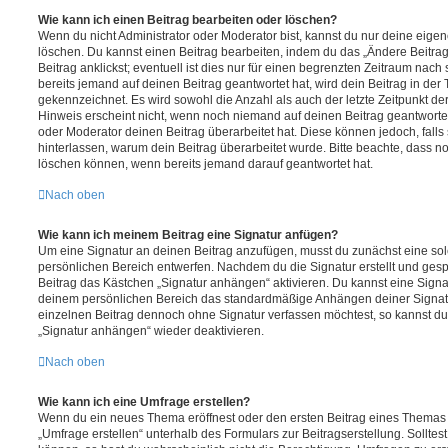
Wie kann ich einen Beitrag bearbeiten oder löschen?
Wenn du nicht Administrator oder Moderator bist, kannst du nur deine eige
löschen. Du kannst einen Beitrag bearbeiten, indem du das „Ändere Beitr
Beitrag anklickst; eventuell ist dies nur für einen begrenzten Zeitraum nac
bereits jemand auf deinen Beitrag geantwortet hat, wird dein Beitrag in der
gekennzeichnet. Es wird sowohl die Anzahl als auch der letzte Zeitpunkt d
Hinweis erscheint nicht, wenn noch niemand auf deinen Beitrag geantwortet
oder Moderator deinen Beitrag überarbeitet hat. Diese können jedoch, falls s
hinterlassen, warum dein Beitrag überarbeitet wurde. Bitte beachte, dass n
löschen können, wenn bereits jemand darauf geantwortet hat.
Nach oben
Wie kann ich meinem Beitrag eine Signatur anfügen?
Um eine Signatur an deinen Beitrag anzufügen, musst du zunächst eine sol
persönlichen Bereich entwerfen. Nachdem du die Signatur erstellt und gesp
Beitrag das Kästchen „Signatur anhängen“ aktivieren. Du kannst eine Signa
deinem persönlichen Bereich das standardmäßige Anhängen deiner Signatu
einzelnen Beitrag dennoch ohne Signatur verfassen möchtest, so kannst du 
„Signatur anhängen“ wieder deaktivieren.
Nach oben
Wie kann ich eine Umfrage erstellen?
Wenn du ein neues Thema eröffnest oder den ersten Beitrag eines Themas be
„Umfrage erstellen“ unterhalb des Formulars zur Beitragserstellung. Solltes