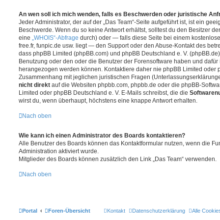
An wen soll ich mich wenden, falls es Beschwerden oder juristische An
Jeder Administrator, der auf der „Das Team“-Seite aufgeführt ist, ist ein geei
Beschwerde. Wenn du so keine Antwort erhältst, solltest du den Besitzer de
eine
„WHOIS“-Abfrage
durch) oder — falls diese Seite bei einem kostenlos
free.fr, funpic.de usw. liegt — den Support oder den Abuse-Kontakt des betr
dass phpBB Limited (phpBB.com) und phpBB Deutschland e. V. (phpBB.de
Benutzung oder den oder die Benutzer der Forensoftware haben und dafür 
herangezogen werden können. Kontaktiere daher nie phpBB Limited oder p
Zusammenhang mit jeglichen juristischen Fragen (Unterlassungserklärunge
nicht direkt
auf die Websiten phpbb.com, phpbb.de oder die phpBB-Softwar
Limited oder phpBB Deutschland e. V. E-Mails schreibst, die die
Softwarenu
wirst du, wenn überhaupt, höchstens eine knappe Antwort erhalten.
Nach oben
Wie kann ich einen Administrator des Boards kontaktieren?
Alle Benutzer des Boards können das Kontaktformular nutzen, wenn die Fun
Administration aktiviert wurde.
Mitglieder des Boards können zusätzlich den Link „Das Team“ verwenden.
Nach oben
Portal
Foren-Übersicht
Kontakt
Datenschutzerklärung
Alle Cookie