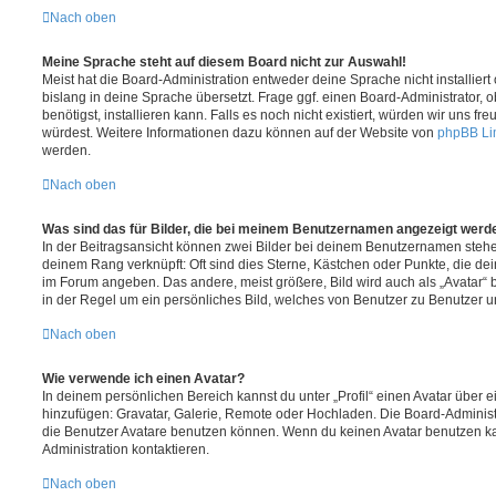
Nach oben
Meine Sprache steht auf diesem Board nicht zur Auswahl!
Meist hat die Board-Administration entweder deine Sprache nicht installier
bislang in deine Sprache übersetzt. Frage ggf. einen Board-Administrator, 
benötigst, installieren kann. Falls es noch nicht existiert, würden wir uns f
würdest. Weitere Informationen dazu können auf der Website von
phpBB Li
werden.
Nach oben
Was sind das für Bilder, die bei meinem Benutzernamen angezeigt werd
In der Beitragsansicht können zwei Bilder bei deinem Benutzernamen stehen.
deinem Rang verknüpft: Oft sind dies Sterne, Kästchen oder Punkte, die de
im Forum angeben. Das andere, meist größere, Bild wird auch als „Avatar“ b
in der Regel um ein persönliches Bild, welches von Benutzer zu Benutzer unt
Nach oben
Wie verwende ich einen Avatar?
In deinem persönlichen Bereich kannst du unter „Profil“ einen Avatar über 
hinzufügen: Gravatar, Galerie, Remote oder Hochladen. Die Board-Adminis
die Benutzer Avatare benutzen können. Wenn du keinen Avatar benutzen kan
Administration kontaktieren.
Nach oben