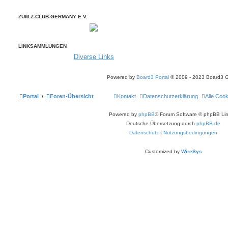
ZUM Z-CLUB-GERMANY E.V.
LINKSAMMLUNGEN
Diverse Links
Powered by
Board3 Portal
© 2009 - 2023 Board3 
Portal
Foren-Übersicht
Kontakt
Datenschutzerklärung
Alle Coo
Powered by
phpBB
® Forum Software © phpBB Lim
Deutsche Übersetzung durch
phpBB.de
Datenschutz
|
Nutzungsbedingungen
Customized by
WireSys