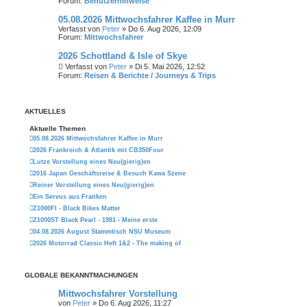
Forum:
Benutzerhinweise
05.08.2026 Mittwochsfahrer Kaffee in Murr
Verfasst von
Peter
» Do 6. Aug 2026, 12:09
Forum:
Mittwochsfahrer
2026 Schottland & Isle of Skye
Verfasst von
Peter
» Di 5. Mai 2026, 12:52
Forum:
Reisen & Berichte / Journeys & Trips
AKTUELLES
Aktuelle Themen
05.08.2026 Mittwochsfahrer Kaffee in Murr
2026 Frankreich & Atlantik mit CB350Four
Lutze Vorstellung eines Neu(gierig)en
2016 Japan Geschäftsreise & Besuch Kawa Szene
Reiner Vorstellung eines Neu(gierig)en
Ein Servus aus Franken
Z1000FI - Black Bikes Matter
Z1000ST Black Pearl - 1981 - Meine erste
04.08.2026 August Stammtisch NSU Museum
2026 Motorrad Classic Heft 1&2 - The making of
GLOBALE BEKANNTMACHUNGEN
Mittwochsfahrer Vorstellung
von
Peter
» Do 6. Aug 2026, 11:27