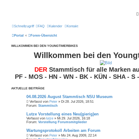
Schnellzugriff
FAQ
Kalender
Kontakt
Portal
Foren-Übersicht
WILLKOMMEN BEI DEN YOUNGTIMERBIKES
Willkommen bei den Young
DER
Stammtisch für alle Marken au
PF - MOS - HN - WN - BK - KÜN - SHA - S -
AKTUELLE BEITRÄGE
04.08.2026 August Stammtisch NSU Museum
Verfasst von
Peter
» Di 28. Jul 2026, 18:51
Forum:
Stammtisch
Lutze Vorstellung eines Neu(gierig)en
Verfasst von
lutze
» Mi 29. Jul 2026, 16:18
Forum:
Vorstellung Forumsmitglieder
Wartungsprotokoll Arbeiten am Forum
Verfasst von
Peter
» Mo 24. Aug 2009, 22:14