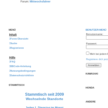
Forum:
Mittwochsfahrer
MENÜ
BENUTZER-MENÜ
Benutzername:
Inhalt
Foren-Übersicht
Suche
Passwort:
Registrieren
Mich bei jedem
Hilfe
Registriere dich jetz
FAQ
BBCode-Anleitung
Nutzungsbedingungen
KAWASAKI
Datenschutzrichtlinie
STAMMTISCH
HONDA
Stammtisch seit 2009
Wechselnde Standorte
ANDERE
Jeden 1. Dienstag im Monat