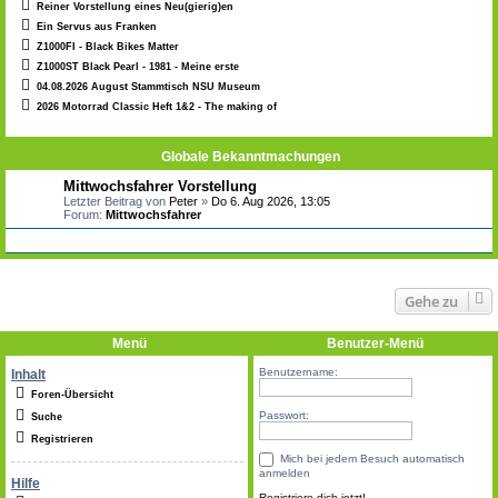
Reiner Vorstellung eines Neu(gierig)en
Ein Servus aus Franken
Z1000FI - Black Bikes Matter
Z1000ST Black Pearl - 1981 - Meine erste
04.08.2026 August Stammtisch NSU Museum
2026 Motorrad Classic Heft 1&2 - The making of
Globale Bekanntmachungen
Mittwochsfahrer Vorstellung
Letzter Beitrag von
Peter
»
Do 6. Aug 2026, 13:05
Forum:
Mittwochsfahrer
Gehe zu
Menü
Benutzer-Menü
Benutzername:
Inhalt
Foren-Übersicht
Passwort:
Suche
Registrieren
Mich bei jedem Besuch automatisch
anmelden
Hilfe
Registriere dich jetzt!