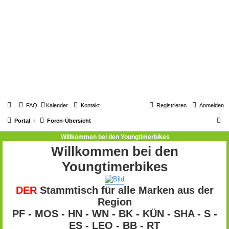
FAQ
Kalender
Kontakt
Registrieren
Anmelden
S
Portal
Foren-Übersicht
u
Willkommen bei den Youngtimerbikes
c
Willkommen bei den
h
Youngtimerbikes
e
DER
Stammtisch für alle Marken aus der
Region
PF - MOS - HN - WN - BK - KÜN - SHA - S -
ES - LEO - BB - RT