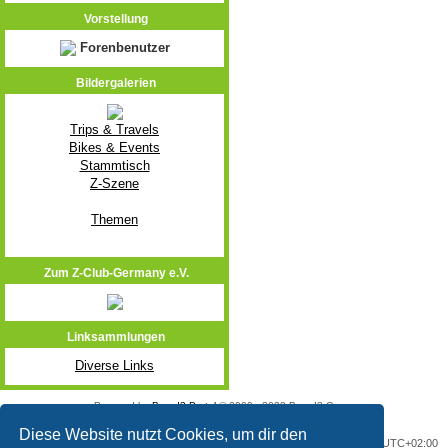
Vorstellung
Forenbenutzer
Bildergalerien
Trips & Travels
Bikes & Events
Stammtisch
Z-Szene
Themen
Zum Z-Club-Germany e.V.
Linksammlungen
Diverse Links
Powered by
Board3 Portal
© 2009 - 2023 Board3 Group
Diese Website nutzt Cookies, um dir den
Portal
Foren-Übersicht
Alle Zeiten sind
UTC+02:00