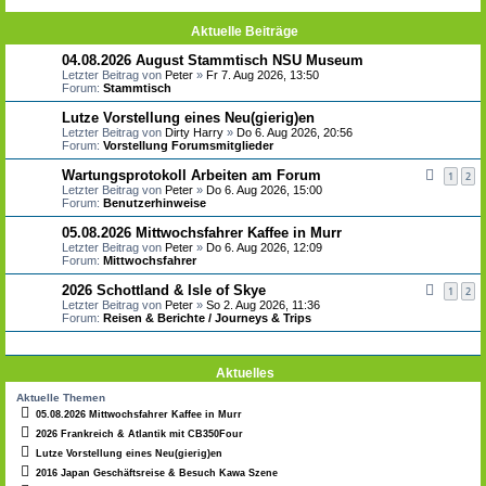
Aktuelle Beiträge
04.08.2026 August Stammtisch NSU Museum
Letzter Beitrag von
Peter
»
Fr 7. Aug 2026, 13:50
Forum:
Stammtisch
Lutze Vorstellung eines Neu(gierig)en
Letzter Beitrag von
Dirty Harry
»
Do 6. Aug 2026, 20:56
Forum:
Vorstellung Forumsmitglieder
Wartungsprotokoll Arbeiten am Forum
1
2
Letzter Beitrag von
Peter
»
Do 6. Aug 2026, 15:00
Forum:
Benutzerhinweise
05.08.2026 Mittwochsfahrer Kaffee in Murr
Letzter Beitrag von
Peter
»
Do 6. Aug 2026, 12:09
Forum:
Mittwochsfahrer
2026 Schottland & Isle of Skye
1
2
Letzter Beitrag von
Peter
»
So 2. Aug 2026, 11:36
Forum:
Reisen & Berichte / Journeys & Trips
Aktuelles
Aktuelle Themen
05.08.2026 Mittwochsfahrer Kaffee in Murr
2026 Frankreich & Atlantik mit CB350Four
Lutze Vorstellung eines Neu(gierig)en
2016 Japan Geschäftsreise & Besuch Kawa Szene