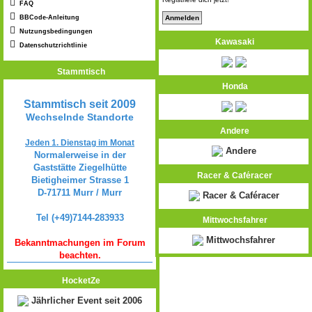
FAQ
BBCode-Anleitung
Nutzungsbedingungen
Kawasaki
Datenschutzrichtlinie
Stammtisch
Honda
Stammtisch seit 2009
Wechselnde Standorte
Andere
Jeden 1. Dienstag im Monat
Andere
Normalerweise in der
Gaststätte Ziegelhütte
Racer & Caféracer
Bietigheimer Strasse 1
D-71711 Murr / Murr
Racer & Caféracer
Tel (+49)7144-283933
Mittwochsfahrer
Mittwochsfahrer
Bekanntmachungen im Forum
beachten.
HocketZe
Jährlicher Event seit 2006