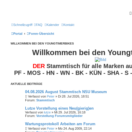
Schnellzugriff
FAQ
Kalender
Kontakt
Portal
Foren-Übersicht
WILLKOMMEN BEI DEN YOUNGTIMERBIKES
Willkommen bei den Young
DER
Stammtisch für alle Marken au
PF - MOS - HN - WN - BK - KÜN - SHA - S -
AKTUELLE BEITRÄGE
04.08.2026 August Stammtisch NSU Museum
Verfasst von
Peter
» Di 28. Jul 2026, 18:51
Forum:
Stammtisch
Lutze Vorstellung eines Neu(gierig)en
Verfasst von
lutze
» Mi 29. Jul 2026, 16:18
Forum:
Vorstellung Forumsmitglieder
Wartungsprotokoll Arbeiten am Forum
Verfasst von
Peter
» Mo 24. Aug 2009, 22:14