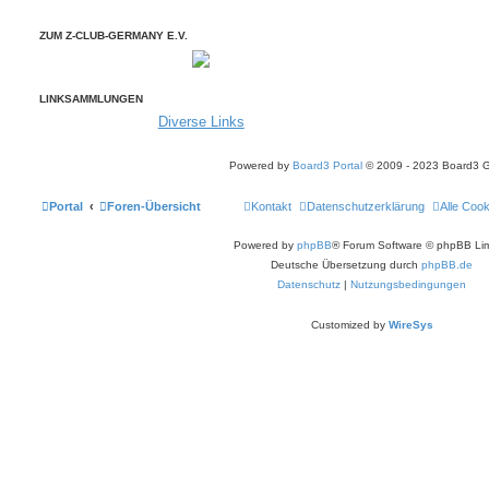
ZUM Z-CLUB-GERMANY E.V.
LINKSAMMLUNGEN
Diverse Links
Powered by
Board3 Portal
© 2009 - 2023 Board3 
Portal
Foren-Übersicht
Kontakt
Datenschutzerklärung
Alle Coo
Powered by
phpBB
® Forum Software © phpBB Lim
Deutsche Übersetzung durch
phpBB.de
Datenschutz
|
Nutzungsbedingungen
Customized by
WireSys