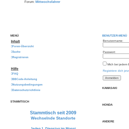
Forum:
Mittwochsfahrer
MENÜ
BENUTZER-MENÜ
Benutzername:
Inhalt
Foren-Übersicht
Suche
Passwort:
Registrieren
Mich bei jedem
Hilfe
Registriere dich jetz
FAQ
BBCode-Anleitung
Nutzungsbedingungen
KAWASAKI
Datenschutzrichtlinie
STAMMTISCH
HONDA
Stammtisch seit 2009
Wechselnde Standorte
ANDERE
Jeden 1. Dienstag im Monat