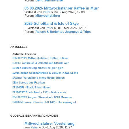
Forum:
Benutzerhinweise
05.08.2026 Mittwochsfahrer Kaffee in Murr
Verfasst von
Peter
» Do 6. Aug 2026, 12:09
Forum:
Mittwochsfahrer
2026 Schottland & Isle of Skye
Verfasst von
Peter
» Di 5. Mai 2026, 12:52
Forum:
Reisen & Berichte / Journeys & Trips
AKTUELLES
Aktuelle Themen
05.08.2026 Mittwochsfahrer Kaffee in Murr
2026 Frankreich & Atlantik mit CB350Four
Lutze Vorstellung eines Neu(gierig)en
2016 Japan Geschäftsreise & Besuch Kawa Szene
Reiner Vorstellung eines Neu(gierig)en
Ein Servus aus Franken
Z1000FI - Black Bikes Matter
Z1000ST Black Pearl - 1981 - Meine erste
04.08.2026 August Stammtisch NSU Museum
2026 Motorrad Classic Heft 1&2 - The making of
GLOBALE BEKANNTMACHUNGEN
Mittwochsfahrer Vorstellung
von
Peter
» Do 6. Aug 2026, 11:27