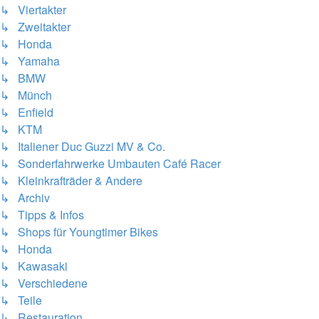
↳ Viertakter
↳ Zweitakter
↳ Honda
↳ Yamaha
↳ BMW
↳ Münch
↳ Enfield
↳ KTM
↳ Italiener Duc Guzzi MV & Co.
↳ Sonderfahrwerke Umbauten Café Racer
↳ Kleinkrafträder & Andere
↳ Archiv
↳ Tipps & Infos
↳ Shops für Youngtimer Bikes
↳ Honda
↳ Kawasaki
↳ Verschiedene
↳ Teile
↳ Restauration