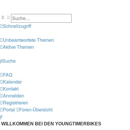
Suche
Erweiterte Suche
Schnellzugriff
Unbeantwortete Themen
Aktive Themen
Suche
FAQ
Kalender
Kontakt
Anmelden
Registrieren
Portal
Foren-Übersicht
Suche
WILLKOMMEN BEI DEN YOUNGTIMERBIKES