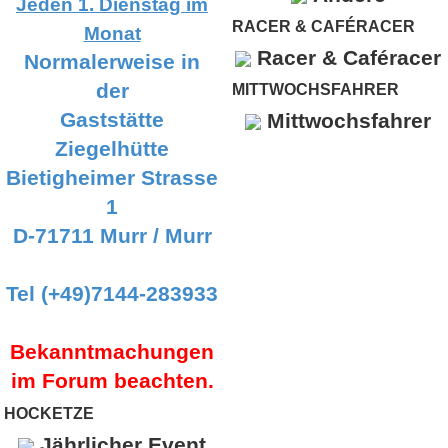
Jeden 1. Dienstag im
RACER & CAFÉRACER
Monat
Racer & Caféracer
Normalerweise in
der
MITTWOCHSFAHRER
Gaststätte
Mittwochsfahrer
Ziegelhütte
Bietigheimer Strasse
1
D-71711 Murr / Murr
Tel (+49)7144-283933
Bekanntmachungen
im Forum beachten.
HOCKETZE
Jährlicher Event