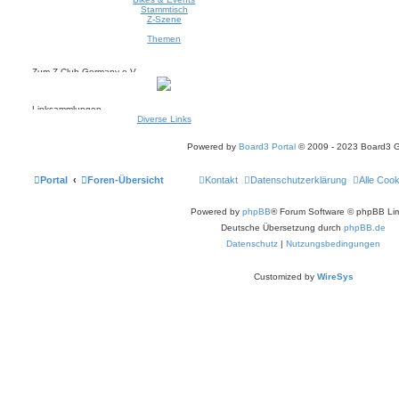
Stammtisch
Z-Szene
Themen
Zum Z-Club-Germany e.V.
Linksammlungen
Diverse Links
Powered by
Board3 Portal
© 2009 - 2023 Board3 
Portal
Foren-Übersicht
Kontakt
Datenschutzerklärung
Alle Coo
Powered by
phpBB
® Forum Software © phpBB Lim
Deutsche Übersetzung durch
phpBB.de
Datenschutz
|
Nutzungsbedingungen
Customized by
WireSys