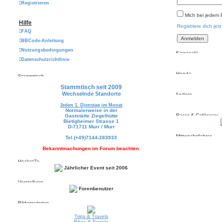
Registrieren
Mich bei jedem
Hilfe
Registriere dich jetz
FAQ
BBCode-Anleitung
Nutzungsbedingungen
Kawasaki
Datenschutzrichtlinie
Honda
Stammtisch
Stammtisch seit 2009
Wechselnde Standorte
Andere
Jeden 1. Dienstag im Monat
Normalerweise in der
Racer & Caféracer
Gaststätte Ziegelhütte
Bietigheimer Strasse 1
D-71711 Murr / Murr
Mittwochsfahrer
Tel (+49)7144-283933
Bekanntmachungen im Forum beachten.
HocketZe
Jährlicher Event seit 2006
Vorstellung
Forenbenutzer
Bildergalerien
Trips & Travels
Bikes & Events