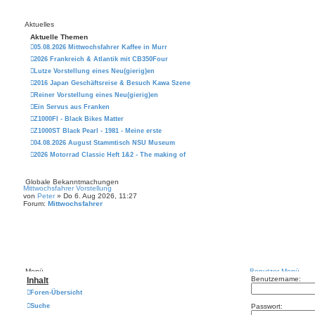
Aktuelles
Aktuelle Themen
05.08.2026 Mittwochsfahrer Kaffee in Murr
2026 Frankreich & Atlantik mit CB350Four
Lutze Vorstellung eines Neu(gierig)en
2016 Japan Geschäftsreise & Besuch Kawa Szene
Reiner Vorstellung eines Neu(gierig)en
Ein Servus aus Franken
Z1000FI - Black Bikes Matter
Z1000ST Black Pearl - 1981 - Meine erste
04.08.2026 August Stammtisch NSU Museum
2026 Motorrad Classic Heft 1&2 - The making of
Globale Bekanntmachungen
Mittwochsfahrer Vorstellung
von
Peter
» Do 6. Aug 2026, 11:27
Forum:
Mittwochsfahrer
Menü
Benutzer-Menü
Benutzername:
Inhalt
Foren-Übersicht
Suche
Passwort: