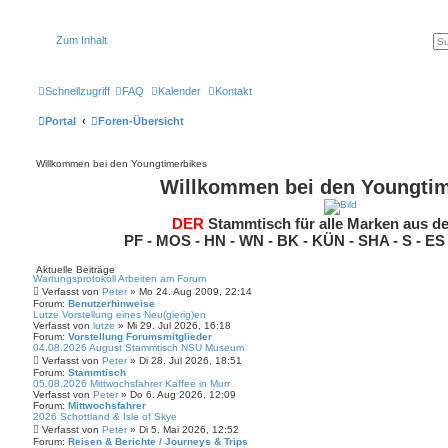
Zum Inhalt
Schnellzugriff
FAQ
Kalender
Kontakt
Portal
Foren-Übersicht
Willkommen bei den Youngtimerbikes
Willkommen bei den Youngtim
DER
Stammtisch für alle Marken aus d
PF - MOS - HN - WN - BK - KÜN - SHA - S - ES
Aktuelle Beiträge
Wartungsprotokoll Arbeiten am Forum
Verfasst von
Peter
» Mo 24. Aug 2009, 22:14
Forum:
Benutzerhinweise
Lutze Vorstellung eines Neu(gierig)en
Verfasst von
lutze
» Mi 29. Jul 2026, 16:18
Forum:
Vorstellung Forumsmitglieder
04.08.2026 August Stammtisch NSU Museum
Verfasst von
Peter
» Di 28. Jul 2026, 18:51
Forum:
Stammtisch
05.08.2026 Mittwochsfahrer Kaffee in Murr
Verfasst von
Peter
» Do 6. Aug 2026, 12:09
Forum:
Mittwochsfahrer
2026 Schottland & Isle of Skye
Verfasst von
Peter
» Di 5. Mai 2026, 12:52
Forum:
Reisen & Berichte / Journeys & Trips