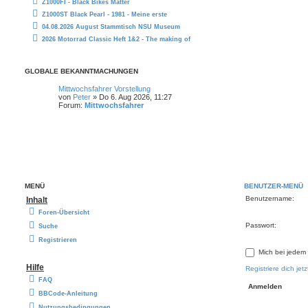
Z1000FI - Black Bikes Matter
Z1000ST Black Pearl - 1981 - Meine erste
04.08.2026 August Stammtisch NSU Museum
2026 Motorrad Classic Heft 1&2 - The making of
GLOBALE BEKANNTMACHUNGEN
Mittwochsfahrer Vorstellung
von
Peter
» Do 6. Aug 2026, 11:27
Forum:
Mittwochsfahrer
MENÜ
BENUTZER-MENÜ
Benutzername:
Inhalt
Foren-Übersicht
Passwort:
Suche
Registrieren
Mich bei jedem
Hilfe
Registriere dich jetz
FAQ
BBCode-Anleitung
Nutzungsbedingungen