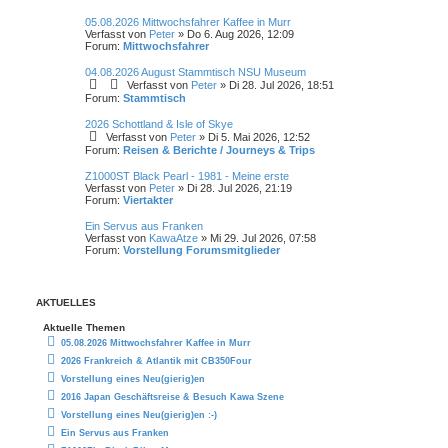
05.08.2026 Mittwochsfahrer Kaffee in Murr
Verfasst von
Peter
» Do 6. Aug 2026, 12:09
Forum:
Mittwochsfahrer
04.08.2026 August Stammtisch NSU Museum
Verfasst von
Peter
» Di 28. Jul 2026, 18:51
Forum:
Stammtisch
2026 Schottland & Isle of Skye
Verfasst von
Peter
» Di 5. Mai 2026, 12:52
Forum:
Reisen & Berichte / Journeys & Trips
Z1000ST Black Pearl - 1981 - Meine erste
Verfasst von
Peter
» Di 28. Jul 2026, 21:19
Forum:
Viertakter
Ein Servus aus Franken
Verfasst von
KawaAtze
» Mi 29. Jul 2026, 07:58
Forum:
Vorstellung Forumsmitglieder
AKTUELLES
Aktuelle Themen
05.08.2026 Mittwochsfahrer Kaffee in Murr
2026 Frankreich & Atlantik mit CB350Four
Vorstellung eines Neu(gierig)en
2016 Japan Geschäftsreise & Besuch Kawa Szene
Vorstellung eines Neu(gierig)en :-)
Ein Servus aus Franken