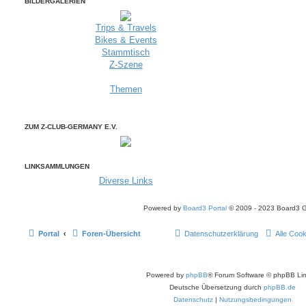
BILDERGALERIEN
Trips & Travels
Bikes & Events
Stammtisch
Z-Szene
Themen
ZUM Z-CLUB-GERMANY E.V.
LINKSAMMLUNGEN
Diverse Links
Powered by
Board3 Portal
© 2009 - 2023 Board3 
Portal
Foren-Übersicht
Datenschutzerklärung
Alle Coo
Powered by
phpBB
® Forum Software © phpBB Lim
Deutsche Übersetzung durch
phpBB.de
Datenschutz
|
Nutzungsbedingungen