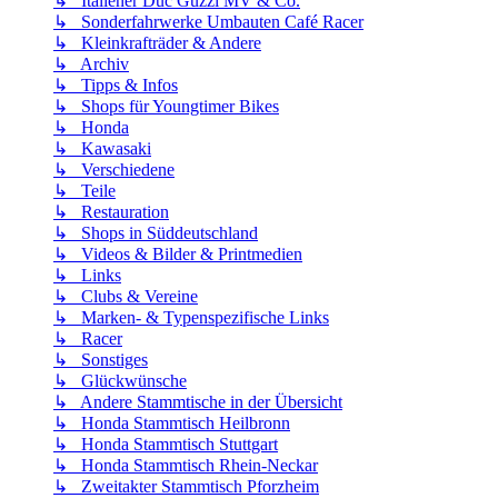
↳ Italiener Duc Guzzi MV & Co.
↳ Sonderfahrwerke Umbauten Café Racer
↳ Kleinkrafträder & Andere
↳ Archiv
↳ Tipps & Infos
↳ Shops für Youngtimer Bikes
↳ Honda
↳ Kawasaki
↳ Verschiedene
↳ Teile
↳ Restauration
↳ Shops in Süddeutschland
↳ Videos & Bilder & Printmedien
↳ Links
↳ Clubs & Vereine
↳ Marken- & Typenspezifische Links
↳ Racer
↳ Sonstiges
↳ Glückwünsche
↳ Andere Stammtische in der Übersicht
↳ Honda Stammtisch Heilbronn
↳ Honda Stammtisch Stuttgart
↳ Honda Stammtisch Rhein-Neckar
↳ Zweitakter Stammtisch Pforzheim