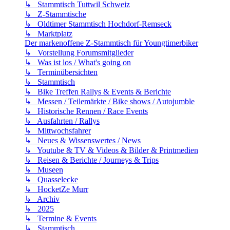
↳ Stammtisch Tuttwil Schweiz
↳ Z-Stammtische
↳ Oldtimer Stammtisch Hochdorf-Remseck
↳ Marktplatz
Der markenoffene Z-Stammtisch für Youngtimerbiker
↳ Vorstellung Forumsmitglieder
↳ Was ist los / What's going on
↳ Terminübersichten
↳ Stammtisch
↳ Bike Treffen Rallys & Events & Berichte
↳ Messen / Teilemärkte / Bike shows / Autojumble
↳ Historische Rennen / Race Events
↳ Ausfahrten / Rallys
↳ Mittwochsfahrer
↳ Neues & Wissenswertes / News
↳ Youtube & TV & Videos & Bilder & Printmedien
↳ Reisen & Berichte / Journeys & Trips
↳ Museen
↳ Quasselecke
↳ HocketZe Murr
↳ Archiv
↳ 2025
↳ Termine & Events
↳ Stammtisch