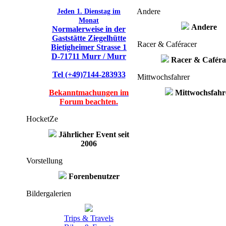
Jeden 1. Dienstag im
Andere
Monat
Andere
Normalerweise in der
Gaststätte Ziegelhütte
Racer & Caféracer
Bietigheimer Strasse 1
D-71711 Murr / Murr
Racer & Caféra
Tel (+49)7144-283933
Mittwochsfahrer
Bekanntmachungen im
Mittwochsfahr
Forum beachten.
HocketZe
Jährlicher Event seit
2006
Vorstellung
Forenbenutzer
Bildergalerien
Trips & Travels