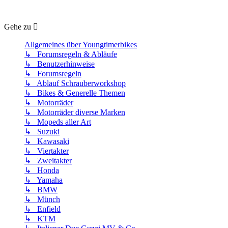
Gehe zu
Allgemeines über Youngtimerbikes
↳ Forumsregeln & Abläufe
↳ Benutzerhinweise
↳ Forumsregeln
↳ Ablauf Schrauberworkshop
↳ Bikes & Generelle Themen
↳ Motorräder
↳ Motorräder diverse Marken
↳ Mopeds aller Art
↳ Suzuki
↳ Kawasaki
↳ Viertakter
↳ Zweitakter
↳ Honda
↳ Yamaha
↳ BMW
↳ Münch
↳ Enfield
↳ KTM