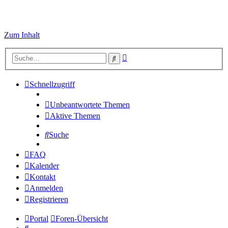
Zum Inhalt
Erweiterte
Suche
Suche
Schnellzugriff
Unbeantwortete Themen
Aktive Themen
Suche
FAQ
Kalender
Kontakt
Anmelden
Registrieren
Portal
Foren-Übersicht
Suche