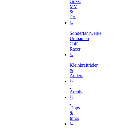
Guzzi
MV
&
Co.
↳
Sonderfahrwerke
Umbauten
Café
Racer
↳
Kleinkrafträder
&
Andere
↳
Archiv
↳
Tipps
&
Infos
↳