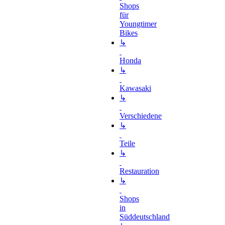
Shops
für
Youngtimer
Bikes
↳
Honda
↳
Kawasaki
↳
Verschiedene
↳
Teile
↳
Restauration
↳
Shops
in
Süddeutschland