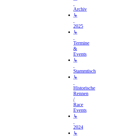
Archiv
↳
2025
↳
Termine
&
Events
↳
Stammtisch
↳
Historische
Rennen
/
Race
Events
↳
2024
↳