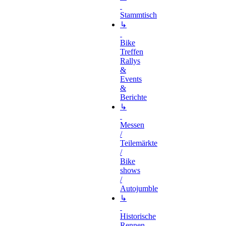
Stammtisch
↳
Bike
Treffen
Rallys
&
Events
&
Berichte
↳
Messen
/
Teilemärkte
/
Bike
shows
/
Autojumble
↳
Historische
Rennen