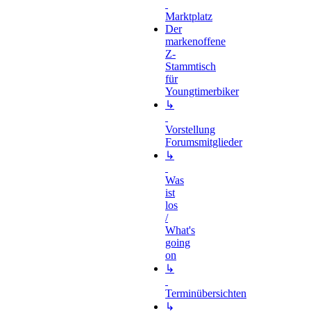
Marktplatz
Der
markenoffene
Z-
Stammtisch
für
Youngtimerbiker
↳
Vorstellung
Forumsmitglieder
↳
Was
ist
los
/
What's
going
on
↳
Terminübersichten
↳