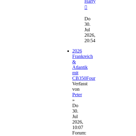
Harry
Neuester
Beitrag
Do
30.
Jul
2026,
20:54
2026
Frankreich
&
Atlantik
mit
CB350Four
Verfasst
von
Peter
»
Do
30.
Jul
2026,
10:07
Forum: