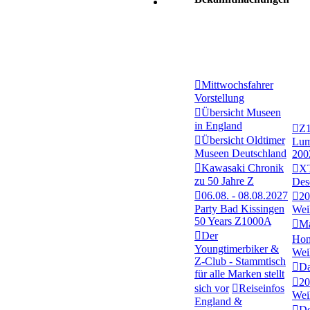
Mittwochsfahrer
Vorstellung
Übersicht Museen
in England
Z
Übersicht Oldtimer
Lum
Museen Deutschland
200
Kawasaki Chronik
XT
zu 50 Jahre Z
Des
06.08. - 08.08.2027
20
Party Bad Kissingen
Wei
50 Years Z1000A
Ma
Der
Hon
Youngtimerbiker &
Wei
Z-Club - Stammtisch
Da
für alle Marken stellt
20
sich vor
Reiseinfos
Wei
England &
De