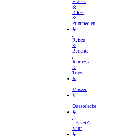
Videos
&
Bilder
&
Printmedien
↳
Reisen
&
Berichte
/
Journeys
&
Trips
↳
Museen
↳
Quasselecke
↳
HocketZe
Murr
↳