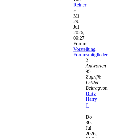
Reiner
»
Mi
29.
Jul
2026,
09:27
Forum:
Vorstellung
Forumsmitglieder
2
Antworten
95
Zugriffe
Letzter
Beitrag
von
Dirty
Harry
Neuester
Beitrag
Do
30.
Jul
2026,