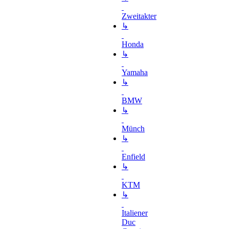
Zweitakter
↳
Honda
↳
Yamaha
↳
BMW
↳
Münch
↳
Enfield
↳
KTM
↳
Italiener
Duc