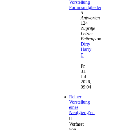
Vorstellung
Forumsmitglieder
5
Antworten
124
Zugriffe
Letzter
Beitrag
von
Dirty
Harry
Neuester
Beitrag
Fr
31.
Jul
2026,
09:04
Reiner
Vorstellung
eines
Neu(gierig)en
Verfasst
von