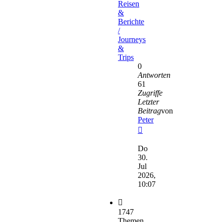
Reisen
&
Berichte
/
Journeys
&
Trips
0
Antworten
61
Zugriffe
Letzter
Beitrag
von
Peter
Neuester
Beitrag
Do
30.
Jul
2026,
10:07
1747
Themen