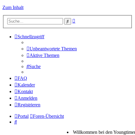
Zum Inhalt
Erweiterte
Suche
Suche
Schnellzugriff
Unbeantwortete Themen
Aktive Themen
Suche
FAQ
Kalender
Kontakt
Anmelden
Registrieren
Portal
Foren-Übersicht
Suche
Willkommen bei den Youngtimer