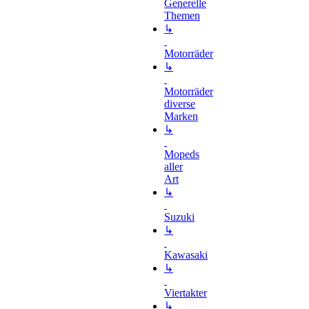
Generelle
Themen
↳
Motorräder
↳
Motorräder
diverse
Marken
↳
Mopeds
aller
Art
↳
Suzuki
↳
Kawasaki
↳
Viertakter
↳