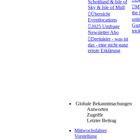
Schottland & Isle of
MT
Sky & Isle of Mull
the
Übersicht
orde
Eventlocations
Guzz
2025 Umfrage
trick
Newsletter Abo
Dreitakter - was ist
das - eine nicht ganz
ernste Erklärung
Globale Bekanntmachungen
Antworten
Zugriffe
Letzter Beitrag
Mittwochsfahrer
Vorstellung