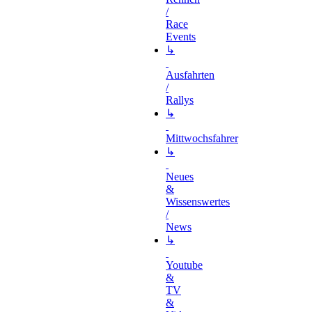
/
Race
Events
↳
Ausfahrten
/
Rallys
↳
Mittwochsfahrer
↳
Neues
&
Wissenswertes
/
News
↳
Youtube
&
TV
&