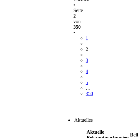
•
Seite
2
von
350
•
1
2
3
4
5
…
350
Aktuelles
Aktuelle
Bel
Bekanntmachungen