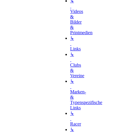
↳
Videos
&
Bilder
&
Printmedien
↳
Links
↳
Clubs
&
Vereine
↳
Marken-
&
Typenspezifische
Links
↳
Racer
↳