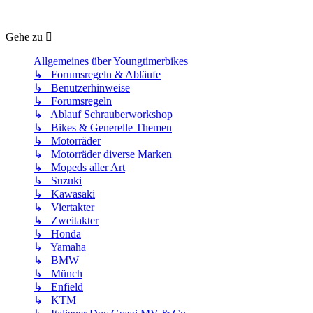
Gehe zu
Allgemeines über Youngtimerbikes
↳ Forumsregeln & Abläufe
↳ Benutzerhinweise
↳ Forumsregeln
↳ Ablauf Schrauberworkshop
↳ Bikes & Generelle Themen
↳ Motorräder
↳ Motorräder diverse Marken
↳ Mopeds aller Art
↳ Suzuki
↳ Kawasaki
↳ Viertakter
↳ Zweitakter
↳ Honda
↳ Yamaha
↳ BMW
↳ Münch
↳ Enfield
↳ KTM