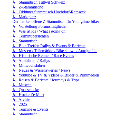
↳ Stammtisch Tuttwil Schweiz
↳ Z-Stammtische
↳ Oldtimer Stammtisch Hochdorf-Remseck
↳ Marktplatz
Der markenoffene Z-Stammtisch für Youngtimerbiker
↳ Vorstellung Forumsmitglieder
↳ Was ist los / What's going on
↳ Terminübersichten
↳ Stammtisch
↳ Bike Treffen Rallys & Events & Berichte
↳ Messen / Teilemärkte / Bike shows / Autojumble
↳ Historische Rennen / Race Events
↳ Ausfahrten / Rallys
↳ Mittwochsfahrer
↳ Neues & Wissenswertes / News
↳ Youtube & TV & Videos & Bilder & Printmedien
↳ Reisen & Berichte / Journeys & Trips
↳ Museen
↳ Quasselecke
↳ HocketZe Murr
↳ Archiv
↳ 2025
↳ Termine & Events
↳ Stammtisch