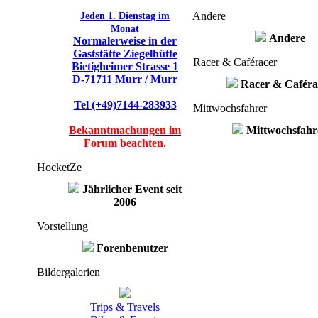
Jeden 1. Dienstag im
Andere
Monat
Andere
Normalerweise in der
Gaststätte Ziegelhütte
Racer & Caféracer
Bietigheimer Strasse 1
D-71711 Murr / Murr
Racer & Caféra
Tel (+49)7144-283933
Mittwochsfahrer
Bekanntmachungen im
Mittwochsfahr
Forum beachten.
HocketZe
Jährlicher Event seit
2006
Vorstellung
Forenbenutzer
Bildergalerien
Trips & Travels