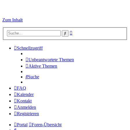
Zum Inhalt
Erweiterte
Suche
Suche
Schnellzugriff
Unbeantwortete Themen
Aktive Themen
Suche
FAQ
Kalender
Kontakt
Anmelden
Registrieren
Portal
Foren-Übersicht
Suche