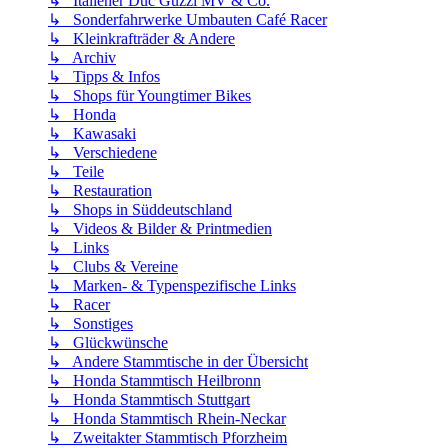
↳ Italiener Duc Guzzi MV & Co.
↳ Sonderfahrwerke Umbauten Café Racer
↳ Kleinkrafträder & Andere
↳ Archiv
↳ Tipps & Infos
↳ Shops für Youngtimer Bikes
↳ Honda
↳ Kawasaki
↳ Verschiedene
↳ Teile
↳ Restauration
↳ Shops in Süddeutschland
↳ Videos & Bilder & Printmedien
↳ Links
↳ Clubs & Vereine
↳ Marken- & Typenspezifische Links
↳ Racer
↳ Sonstiges
↳ Glückwünsche
↳ Andere Stammtische in der Übersicht
↳ Honda Stammtisch Heilbronn
↳ Honda Stammtisch Stuttgart
↳ Honda Stammtisch Rhein-Neckar
↳ Zweitakter Stammtisch Pforzheim