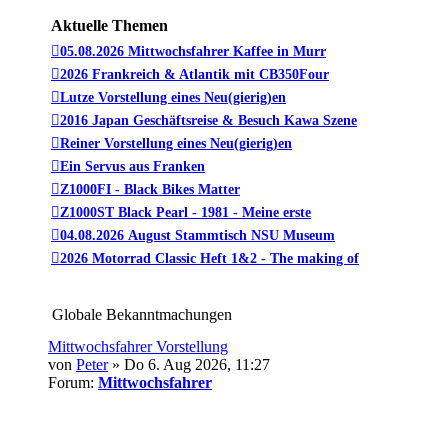
Aktuelle Themen
05.08.2026 Mittwochsfahrer Kaffee in Murr
2026 Frankreich & Atlantik mit CB350Four
Lutze Vorstellung eines Neu(gierig)en
2016 Japan Geschäftsreise & Besuch Kawa Szene
Reiner Vorstellung eines Neu(gierig)en
Ein Servus aus Franken
Z1000FI - Black Bikes Matter
Z1000ST Black Pearl - 1981 - Meine erste
04.08.2026 August Stammtisch NSU Museum
2026 Motorrad Classic Heft 1&2 - The making of
Globale Bekanntmachungen
Mittwochsfahrer Vorstellung
von
Peter
» Do 6. Aug 2026, 11:27
Forum:
Mittwochsfahrer