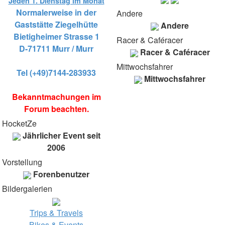
Jeden 1. Dienstag im Monat
Normalerweise in der
Andere
Gaststätte Ziegelhütte
Andere
Bietigheimer Strasse 1
Racer & Caféracer
D-71711 Murr / Murr
Racer & Caféracer
Mittwochsfahrer
Tel (+49)7144-283933
Mittwochsfahrer
Bekanntmachungen im
Forum beachten.
HocketZe
Jährlicher Event seit
2006
Vorstellung
Forenbenutzer
Bildergalerien
Trips & Travels
Bikes & Events