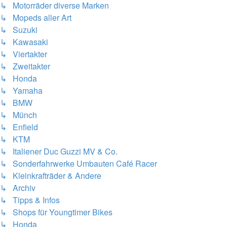
↳ Motorräder diverse Marken
↳ Mopeds aller Art
↳ Suzuki
↳ Kawasaki
↳ Viertakter
↳ Zweitakter
↳ Honda
↳ Yamaha
↳ BMW
↳ Münch
↳ Enfield
↳ KTM
↳ Italiener Duc Guzzi MV & Co.
↳ Sonderfahrwerke Umbauten Café Racer
↳ Kleinkrafträder & Andere
↳ Archiv
↳ Tipps & Infos
↳ Shops für Youngtimer Bikes
↳ Honda