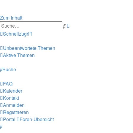
Zum Inhalt
Suche
Erweiterte
Suche
Schnellzugriff
Unbeantwortete Themen
Aktive Themen
Suche
FAQ
Kalender
Kontakt
Anmelden
Registrieren
Portal
Foren-Übersicht
Suche