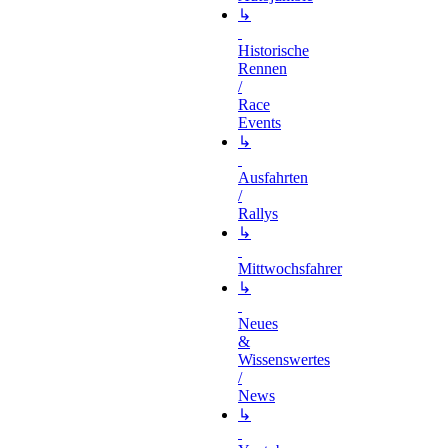
↳
Historische
Rennen
/
Race
Events
↳
Ausfahrten
/
Rallys
↳
Mittwochsfahrer
↳
Neues
&
Wissenswertes
/
News
↳