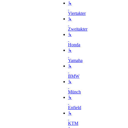
↳
Viertakter
↳
Zweitakter
↳
Honda
↳
Yamaha
↳
BMW
↳
Münch
↳
Enfield
↳
KTM