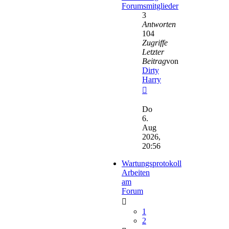
Forumsmitglieder
3
Antworten
104
Zugriffe
Letzter
Beitrag
von
Dirty
Harry
Neuester
Beitrag
Do
6.
Aug
2026,
20:56
Wartungsprotokoll
Arbeiten
am
Forum
1
2