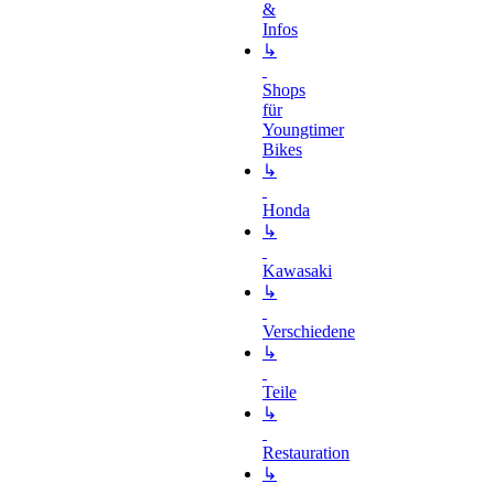
&
Infos
↳
Shops
für
Youngtimer
Bikes
↳
Honda
↳
Kawasaki
↳
Verschiedene
↳
Teile
↳
Restauration
↳