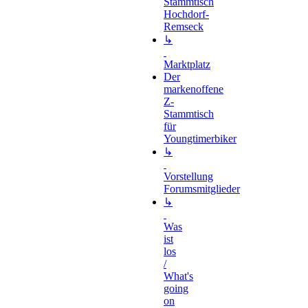
Stammtisch
Hochdorf-
Remseck
↳
Marktplatz
Der
markenoffene
Z-
Stammtisch
für
Youngtimerbiker
↳
Vorstellung
Forumsmitglieder
↳
Was
ist
los
/
What's
going
on