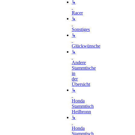
↳
Racer
↳
Sonstiges
↳
Glückwünsche
↳
Andere
Stammtische
in
der
Übersicht
↳
Honda
Stammtisch
Heilbronn
↳
Honda
Stammtisch