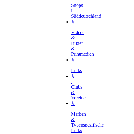
Shops
in
Süddeutschland
↳
Videos
&
Bilder
&
Printmedien
↳
Links
↳
Clubs
&
Vereine
↳
Marken-
&
Typenspezifische
Links