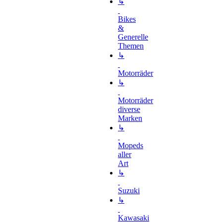
↳
Bikes
&
Generelle
Themen
↳
Motorräder
↳
Motorräder
diverse
Marken
↳
Mopeds
aller
Art
↳
Suzuki
↳
Kawasaki