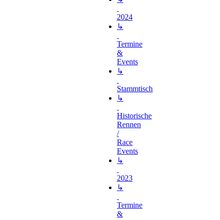
2024
↳
Termine
&
Events
↳
Stammtisch
↳
Historische
Rennen
/
Race
Events
↳
2023
↳
Termine
&