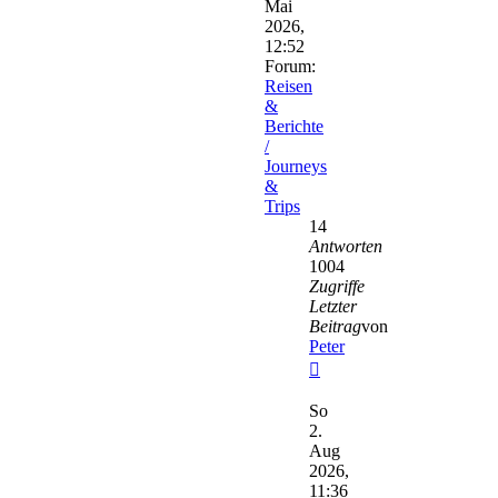
Mai
2026,
12:52
Forum:
Reisen
&
Berichte
/
Journeys
&
Trips
14
Antworten
1004
Zugriffe
Letzter
Beitrag
von
Peter
Neuester
Beitrag
So
2.
Aug
2026,
11:36