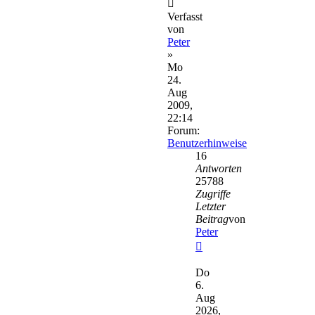
Verfasst
von
Peter
»
Mo
24.
Aug
2009,
22:14
Forum:
Benutzerhinweise
16
Antworten
25788
Zugriffe
Letzter
Beitrag
von
Peter
Neuester
Beitrag
Do
6.
Aug
2026,