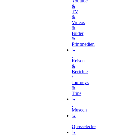
Youtube
&
TV
&
Videos
&
Bilder
&
Printmedien
↳
Reisen
&
Berichte
/
Journeys
&
Trips
↳
Museen
↳
Quasselecke
↳