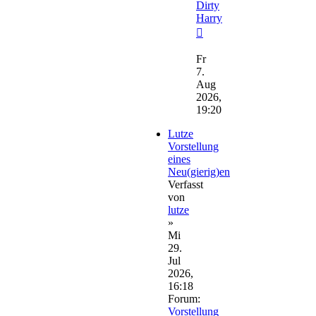
Dirty
Harry
Neuester
Beitrag
Fr
7.
Aug
2026,
19:20
Lutze
Vorstellung
eines
Neu(gierig)en
Verfasst
von
lutze
»
Mi
29.
Jul
2026,
16:18
Forum:
Vorstellung