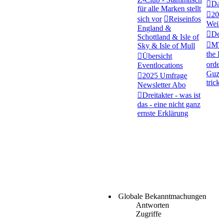
Da
für alle Marken stellt
20
sich vor
Reiseinfos
Wei
England &
De
Schottland & Isle of
MT
Sky & Isle of Mull
the
Übersicht
orde
Eventlocations
Guzz
2025 Umfrage
trick
Newsletter Abo
Dreitakter - was ist
das - eine nicht ganz
ernste Erklärung
Globale Bekanntmachungen
Antworten
Zugriffe