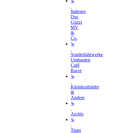
↳
Italiener
Duc
Guzzi
MV
&
Co.
↳
Sonderfahrwerke
Umbauten
Café
Racer
↳
Kleinkrafträder
&
Andere
↳
Archiv
↳
Tipps