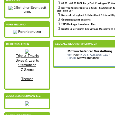
HOCKETZE
06.08. - 08.08.2027 Party Bad Kissingen 50 Ye
Jährlicher Event seit
Der Youngtimerbiker & Z-Club - Stammtisch fü
stellt sich vor
2006
Reiseinfos England & Schottland & Isle of Sky
Übersicht Eventlocations
2025 Umfrage Newsletter Abo
VORSTELLUNG
Kaufen & Verkaufen bei Vintage Motorcycles 
Forenbenutzer
GLOBALE BEKANNTMACHUNGEN
BILDERGALERIEN
Mittwochsfahrer Vorstellung
von
Peter
» Do 6. Aug 2026, 11:27
Trips & Travels
Forum:
Mittwochsfahrer
Bikes & Events
Stammtisch
Z-Szene
Themen
ZUM Z-CLUB-GERMANY E.V.