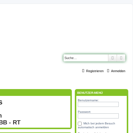
Suche
Erwe
Registrieren
Anmelden
BENUTZER-MENÜ
s
Benutzername:
Passwort:
n
 BB - RT
Mich bei jedem Besuch
automatisch anmelden