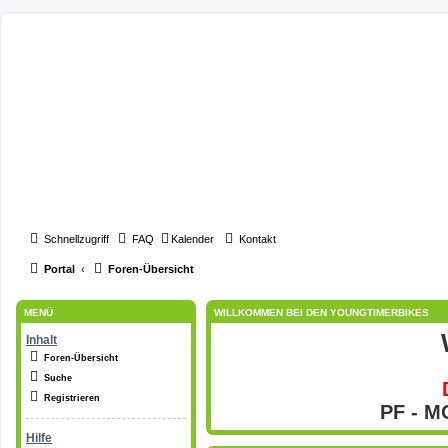
Schnellzugriff
FAQ
Kalender
Kontakt
Portal
Foren-Übersicht
MENÜ
WILLKOMMEN BEI DEN YOUNGTIMERBIKES
Inhalt
Foren-Übersicht
Suche
Registrieren
PF - MO
Hilfe