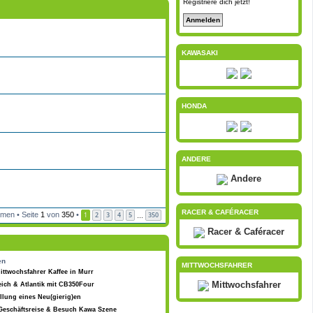
Registriere dich jetzt!
KAWASAKI
HONDA
ANDERE
Andere
RACER & CAFÉRACER
men • Seite
1
von
350
•
1
2
3
4
5
350
…
Racer & Caféracer
en
MITTWOCHSFAHRER
ittwochsfahrer Kaffee in Murr
Mittwochsfahrer
eich & Atlantik mit CB350Four
llung eines Neu(gierig)en
Geschäftsreise & Besuch Kawa Szene