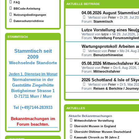
FAQ
AKTUELLE BEITRÄGE
BBCode-Anleitung
04.08.2026 August Stammti
Nutzungsbedingungen
Verfasst von
Peter
» Di 28. Jul 20
Forum:
Stammtisch
Datenschutzrichtlinie
Lutze Vorstellung eines Neu(g
Verfasst von
lutze
» Mi 29. Jul 2026, 
STAMMTISCH
Forum:
Vorstellung Forumsmitglied
Wartungsprotokoll Arbeiten 
Stammtisch seit
Verfasst von
Peter
» Mo 24. Aug 2
Forum:
Benutzerhinweise
2009
Wechselnde Standorte
05.08.2026 Mittwochsfahrer Ka
Verfasst von
Peter
» Do 6. Aug 2026, 
Forum:
Mittwochsfahrer
Jeden 1. Dienstag im Monat
Normalerweise in der
2026 Schottland & Isle of Sky
Verfasst von
Peter
» Di 5. Mai 20
Gaststätte Ziegelhütte
Forum:
Reisen & Berichte / Journey
Bietigheimer Strasse 1
D-71711 Murr / Murr
Tel (+49)7144-283933
AKTUELLES
Aktuelle Bekanntmachungen
Bekanntmachungen im
Mittwochsfahrer Vorstellung
Forum beachten.
Übersicht Museen in England
Übersicht Oldtimer Museen Deutschland
Kawasaki Chronik zu 50 Jahre Z