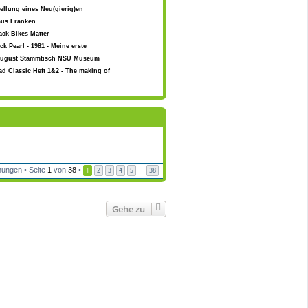
ellung eines Neu(gierig)en
aus Franken
ack Bikes Matter
k Pearl - 1981 - Meine erste
 August Stammtisch NSU Museum
ad Classic Heft 1&2 - The making of
ungen • Seite
1
von
38
•
1
2
3
4
5
38
…
Gehe zu