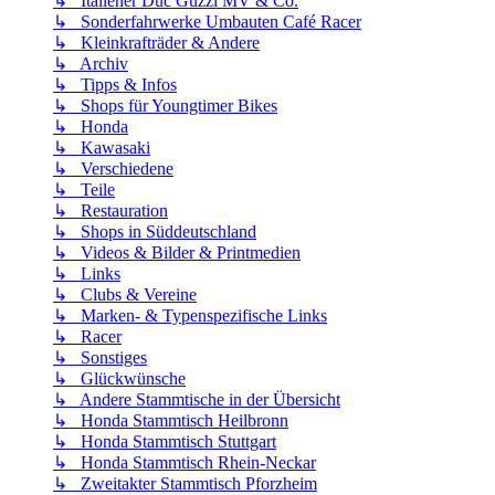
↳ Italiener Duc Guzzi MV & Co.
↳ Sonderfahrwerke Umbauten Café Racer
↳ Kleinkrafträder & Andere
↳ Archiv
↳ Tipps & Infos
↳ Shops für Youngtimer Bikes
↳ Honda
↳ Kawasaki
↳ Verschiedene
↳ Teile
↳ Restauration
↳ Shops in Süddeutschland
↳ Videos & Bilder & Printmedien
↳ Links
↳ Clubs & Vereine
↳ Marken- & Typenspezifische Links
↳ Racer
↳ Sonstiges
↳ Glückwünsche
↳ Andere Stammtische in der Übersicht
↳ Honda Stammtisch Heilbronn
↳ Honda Stammtisch Stuttgart
↳ Honda Stammtisch Rhein-Neckar
↳ Zweitakter Stammtisch Pforzheim