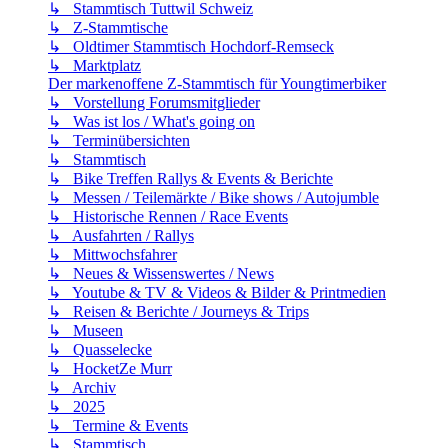
↳ Stammtisch Tuttwil Schweiz
↳ Z-Stammtische
↳ Oldtimer Stammtisch Hochdorf-Remseck
↳ Marktplatz
Der markenoffene Z-Stammtisch für Youngtimerbiker
↳ Vorstellung Forumsmitglieder
↳ Was ist los / What's going on
↳ Terminübersichten
↳ Stammtisch
↳ Bike Treffen Rallys & Events & Berichte
↳ Messen / Teilemärkte / Bike shows / Autojumble
↳ Historische Rennen / Race Events
↳ Ausfahrten / Rallys
↳ Mittwochsfahrer
↳ Neues & Wissenswertes / News
↳ Youtube & TV & Videos & Bilder & Printmedien
↳ Reisen & Berichte / Journeys & Trips
↳ Museen
↳ Quasselecke
↳ HocketZe Murr
↳ Archiv
↳ 2025
↳ Termine & Events
↳ Stammtisch