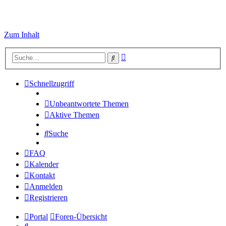
Zum Inhalt
Erweiterte
Suche
Suche
Schnellzugriff
Unbeantwortete Themen
Aktive Themen
Suche
FAQ
Kalender
Kontakt
Anmelden
Registrieren
Portal
Foren-Übersicht
Suche