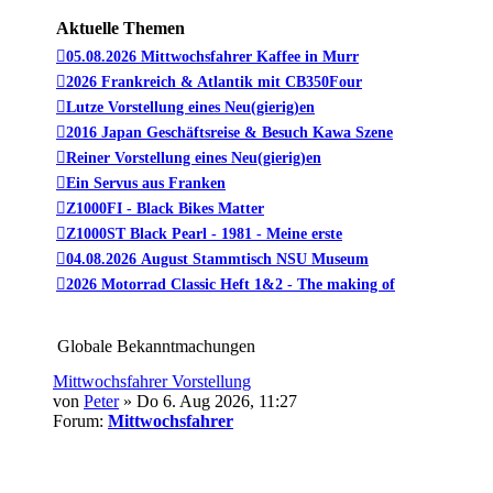
Aktuelle Themen
05.08.2026 Mittwochsfahrer Kaffee in Murr
2026 Frankreich & Atlantik mit CB350Four
Lutze Vorstellung eines Neu(gierig)en
2016 Japan Geschäftsreise & Besuch Kawa Szene
Reiner Vorstellung eines Neu(gierig)en
Ein Servus aus Franken
Z1000FI - Black Bikes Matter
Z1000ST Black Pearl - 1981 - Meine erste
04.08.2026 August Stammtisch NSU Museum
2026 Motorrad Classic Heft 1&2 - The making of
Globale Bekanntmachungen
Mittwochsfahrer Vorstellung
von
Peter
» Do 6. Aug 2026, 11:27
Forum:
Mittwochsfahrer