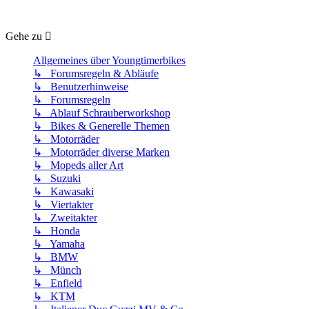
Gehe zu
Allgemeines über Youngtimerbikes
↳ Forumsregeln & Abläufe
↳ Benutzerhinweise
↳ Forumsregeln
↳ Ablauf Schrauberworkshop
↳ Bikes & Generelle Themen
↳ Motorräder
↳ Motorräder diverse Marken
↳ Mopeds aller Art
↳ Suzuki
↳ Kawasaki
↳ Viertakter
↳ Zweitakter
↳ Honda
↳ Yamaha
↳ BMW
↳ Münch
↳ Enfield
↳ KTM