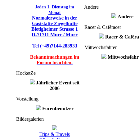
Jeden 1. Dienstag im
Andere
Monat
Andere
Normalerweise in der
Gaststätte Ziegelhütte
Racer & Caféracer
Bietigheimer Strasse 1
D-71711 Murr / Murr
Racer & Caféra
Tel (+49)7144-283933
Mittwochsfahrer
Bekanntmachungen im
Mittwochsfahr
Forum beachten.
HocketZe
Jährlicher Event seit
2006
Vorstellung
Forenbenutzer
Bildergalerien
Trips & Travels