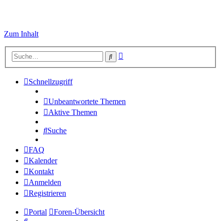
Zum Inhalt
Erweiterte
Suche
Suche
Schnellzugriff
Unbeantwortete Themen
Aktive Themen
Suche
FAQ
Kalender
Kontakt
Anmelden
Registrieren
Portal
Foren-Übersicht
Suche