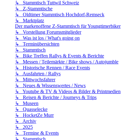
↳ Stammtisch Tuttwil Schweiz
↳ Z-Stammtische
↳ Oldtimer Stammtisch Hochdorf-Remseck
↳ Marktplatz
Der markenoffene Z-Stammtisch für Youngtimerbiker
↳ Vorstellung Forumsmitglieder
↳ Was ist los / What's going on
↳ Terminübersichten
↳ Stammtisch
↳ Bike Treffen Rallys & Events & Berichte
↳ Messen / Teilemärkte / Bike shows / Autojumble
↳ Historische Rennen / Race Events
↳ Ausfahrten / Rallys
↳ Mittwochsfahrer
↳ Neues & Wissenswertes / News
↳ Youtube & TV & Videos & Bilder & Printmedien
↳ Reisen & Berichte / Journeys & Trips
↳ Museen
↳ Quasselecke
↳ HocketZe Murr
↳ Archiv
↳ 2025
↳ Termine & Events
↳ Stammtisch