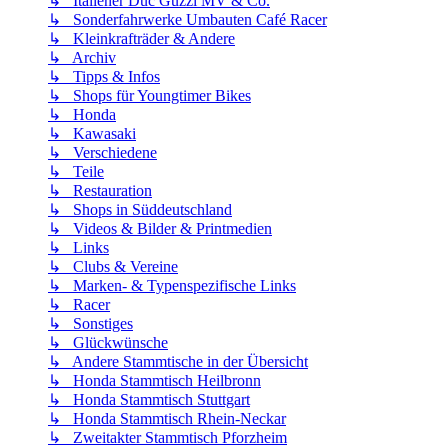
↳ Italiener Duc Guzzi MV & Co.
↳ Sonderfahrwerke Umbauten Café Racer
↳ Kleinkrafträder & Andere
↳ Archiv
↳ Tipps & Infos
↳ Shops für Youngtimer Bikes
↳ Honda
↳ Kawasaki
↳ Verschiedene
↳ Teile
↳ Restauration
↳ Shops in Süddeutschland
↳ Videos & Bilder & Printmedien
↳ Links
↳ Clubs & Vereine
↳ Marken- & Typenspezifische Links
↳ Racer
↳ Sonstiges
↳ Glückwünsche
↳ Andere Stammtische in der Übersicht
↳ Honda Stammtisch Heilbronn
↳ Honda Stammtisch Stuttgart
↳ Honda Stammtisch Rhein-Neckar
↳ Zweitakter Stammtisch Pforzheim