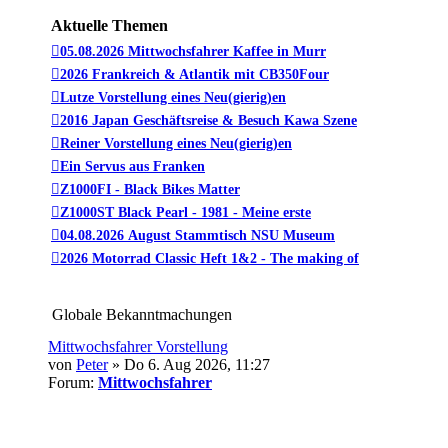
Aktuelle Themen
05.08.2026 Mittwochsfahrer Kaffee in Murr
2026 Frankreich & Atlantik mit CB350Four
Lutze Vorstellung eines Neu(gierig)en
2016 Japan Geschäftsreise & Besuch Kawa Szene
Reiner Vorstellung eines Neu(gierig)en
Ein Servus aus Franken
Z1000FI - Black Bikes Matter
Z1000ST Black Pearl - 1981 - Meine erste
04.08.2026 August Stammtisch NSU Museum
2026 Motorrad Classic Heft 1&2 - The making of
Globale Bekanntmachungen
Mittwochsfahrer Vorstellung
von
Peter
» Do 6. Aug 2026, 11:27
Forum:
Mittwochsfahrer