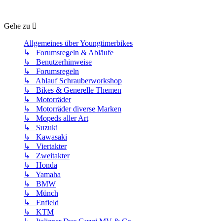
Gehe zu
Allgemeines über Youngtimerbikes
↳ Forumsregeln & Abläufe
↳ Benutzerhinweise
↳ Forumsregeln
↳ Ablauf Schrauberworkshop
↳ Bikes & Generelle Themen
↳ Motorräder
↳ Motorräder diverse Marken
↳ Mopeds aller Art
↳ Suzuki
↳ Kawasaki
↳ Viertakter
↳ Zweitakter
↳ Honda
↳ Yamaha
↳ BMW
↳ Münch
↳ Enfield
↳ KTM