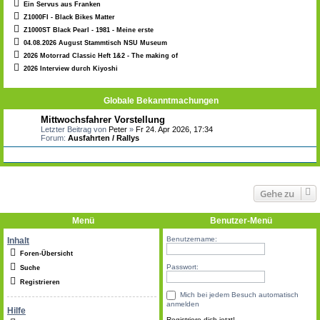
Ein Servus aus Franken
Z1000FI - Black Bikes Matter
Z1000ST Black Pearl - 1981 - Meine erste
04.08.2026 August Stammtisch NSU Museum
2026 Motorrad Classic Heft 1&2 - The making of
2026 Interview durch Kiyoshi
Globale Bekanntmachungen
Mittwochsfahrer Vorstellung
Letzter Beitrag von
Peter
»
Fr 24. Apr 2026, 17:34
Forum:
Ausfahrten / Rallys
Gehe zu
Menü
Benutzer-Menü
Benutzername:
Inhalt
Foren-Übersicht
Passwort:
Suche
Registrieren
Mich bei jedem Besuch automatisch
anmelden
Hilfe
Registriere dich jetzt!