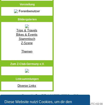
Vorstellung
Forenbenutzer
Bildergalerien
Trips & Travels
Bikes & Events
Stammtisch
Z-Szene
Themen
Zum Z-Club-Germany e.V.
Linksammlungen
Diverse Links
Powered by
Board3 Portal
© 2009 - 2023 Board3 Group
Diese Website nutzt Cookies, um dir den
Portal
Foren-Übersicht
Alle Zeiten sind
UTC+02:00