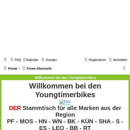
FAQ
Kalender
Kontakt
Registrieren
Anmelden
S
Portal
Foren-Übersicht
u
Willkommen bei den Youngtimerbikes
c
Willkommen bei den
h
Youngtimerbikes
e
DER
Stammtisch für alle Marken aus der
Region
PF - MOS - HN - WN - BK - KÜN - SHA - S -
ES - LEO - BB - RT