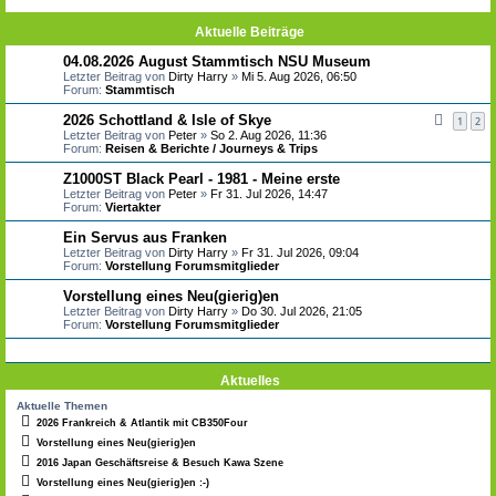
Aktuelle Beiträge
04.08.2026 August Stammtisch NSU Museum
Letzter Beitrag von
Dirty Harry
»
Mi 5. Aug 2026, 06:50
Forum:
Stammtisch
2026 Schottland & Isle of Skye
1
2
Letzter Beitrag von
Peter
»
So 2. Aug 2026, 11:36
Forum:
Reisen & Berichte / Journeys & Trips
Z1000ST Black Pearl - 1981 - Meine erste
Letzter Beitrag von
Peter
»
Fr 31. Jul 2026, 14:47
Forum:
Viertakter
Ein Servus aus Franken
Letzter Beitrag von
Dirty Harry
»
Fr 31. Jul 2026, 09:04
Forum:
Vorstellung Forumsmitglieder
Vorstellung eines Neu(gierig)en
Letzter Beitrag von
Dirty Harry
»
Do 30. Jul 2026, 21:05
Forum:
Vorstellung Forumsmitglieder
Aktuelles
Aktuelle Themen
2026 Frankreich & Atlantik mit CB350Four
Vorstellung eines Neu(gierig)en
2016 Japan Geschäftsreise & Besuch Kawa Szene
Vorstellung eines Neu(gierig)en :-)