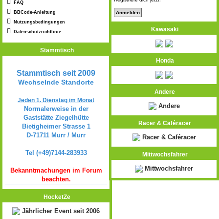
FAQ
BBCode-Anleitung
Nutzungsbedingungen
Kawasaki
Datenschutzrichtlinie
Stammtisch
Honda
Stammtisch seit 2009
Wechselnde Standorte
Andere
Jeden 1. Dienstag im Monat
Andere
Normalerweise in der
Gaststätte Ziegelhütte
Racer & Caféracer
Bietigheimer Strasse 1
D-71711 Murr / Murr
Racer & Caféracer
Tel (+49)7144-283933
Mittwochsfahrer
Mittwochsfahrer
Bekanntmachungen im Forum
beachten.
HocketZe
Jährlicher Event seit 2006