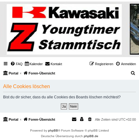
FAQ
Kalender
Kontakt
Registrieren
Anmelden
S
Portal
Foren-Übersicht
u
Alle Cookies löschen
c
h
Bist du dir sicher, dass du alle Cookies des Boards löschen möchtest?
e
Portal
Foren-Übersicht
Alle Zeiten sind
UTC+02:00
Powered by
phpBB
® Forum Software © phpBB Limited
Deutsche Übersetzung durch
phpBB.de