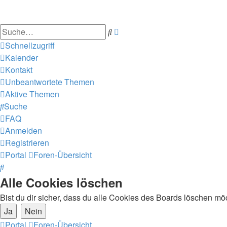
Suche
Erweiterte
Suche
Schnellzugriff
Kalender
Kontakt
Unbeantwortete Themen
Aktive Themen
Suche
FAQ
Anmelden
Registrieren
Portal
Foren-Übersicht
Suche
Alle Cookies löschen
Bist du dir sicher, dass du alle Cookies des Boards löschen mö
Portal
Foren-Übersicht