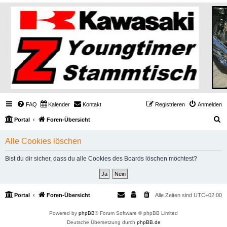
FAQ
Kalender
Kontakt
Registrieren
Anmelden
S
Portal
Foren-Übersicht
u
Alle Cookies löschen
c
h
Bist du dir sicher, dass du alle Cookies des Boards löschen möchtest?
e
Portal
Foren-Übersicht
Alle Zeiten sind
UTC+02:00
Powered by
phpBB
® Forum Software © phpBB Limited
Deutsche Übersetzung durch
phpBB.de