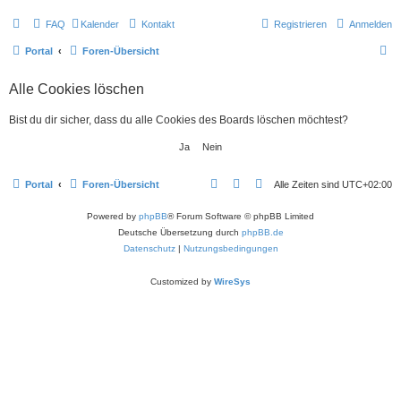
FAQ
Kalender
Kontakt
Registrieren
Anmelden
S
Portal
Foren-Übersicht
u
Alle Cookies löschen
c
h
Bist du dir sicher, dass du alle Cookies des Boards löschen möchtest?
e
Portal
Foren-Übersicht
Alle Zeiten sind
UTC+02:00
Powered by
phpBB
® Forum Software © phpBB Limited
Deutsche Übersetzung durch
phpBB.de
Datenschutz
|
Nutzungsbedingungen
Customized by
WireSys