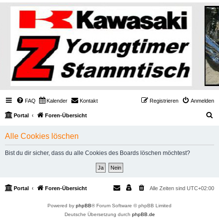
FAQ
Kalender
Kontakt
Registrieren
Anmelden
S
Portal
Foren-Übersicht
u
Alle Cookies löschen
c
h
Bist du dir sicher, dass du alle Cookies des Boards löschen möchtest?
e
Portal
Foren-Übersicht
Alle Zeiten sind
UTC+02:00
Powered by
phpBB
® Forum Software © phpBB Limited
Deutsche Übersetzung durch
phpBB.de