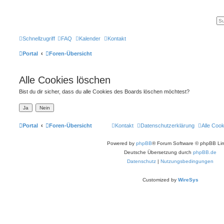
Schnellzugriff
FAQ
Kalender
Kontakt
Portal
Foren-Übersicht
Alle Cookies löschen
Bist du dir sicher, dass du alle Cookies des Boards löschen möchtest?
Portal
Foren-Übersicht
Kontakt
Datenschutzerklärung
Alle Coo
Powered by
phpBB
® Forum Software © phpBB Lim
Deutsche Übersetzung durch
phpBB.de
Datenschutz
|
Nutzungsbedingungen
Customized by
WireSys