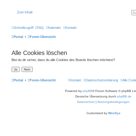
Zum Inhalt
Schnellzugriff
FAQ
Kalender
Kontakt
Portal
Foren-Übersicht
Alle Cookies löschen
Bist du dir sicher, dass du alle Cookies des Boards löschen möchtest?
Portal
Foren-Übersicht
Kontakt
Datenschutzerklärung
Alle Coo
Powered by
phpBB
® Forum Software © phpBB Lim
Deutsche Übersetzung durch
phpBB.de
Datenschutz
|
Nutzungsbedingungen
Customized by
WireSys