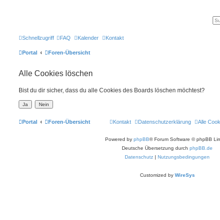
Schnellzugriff
FAQ
Kalender
Kontakt
Portal
Foren-Übersicht
Alle Cookies löschen
Bist du dir sicher, dass du alle Cookies des Boards löschen möchtest?
Portal
Foren-Übersicht
Kontakt
Datenschutzerklärung
Alle Coo
Powered by
phpBB
® Forum Software © phpBB Lim
Deutsche Übersetzung durch
phpBB.de
Datenschutz
|
Nutzungsbedingungen
Customized by
WireSys