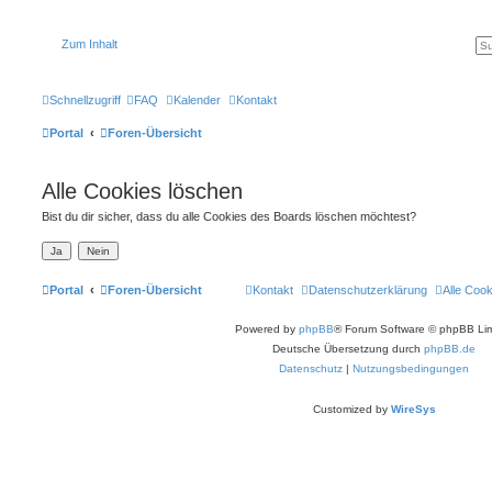
Zum Inhalt
Schnellzugriff
FAQ
Kalender
Kontakt
Portal
Foren-Übersicht
Alle Cookies löschen
Bist du dir sicher, dass du alle Cookies des Boards löschen möchtest?
Portal
Foren-Übersicht
Kontakt
Datenschutzerklärung
Alle Coo
Powered by
phpBB
® Forum Software © phpBB Lim
Deutsche Übersetzung durch
phpBB.de
Datenschutz
|
Nutzungsbedingungen
Customized by
WireSys