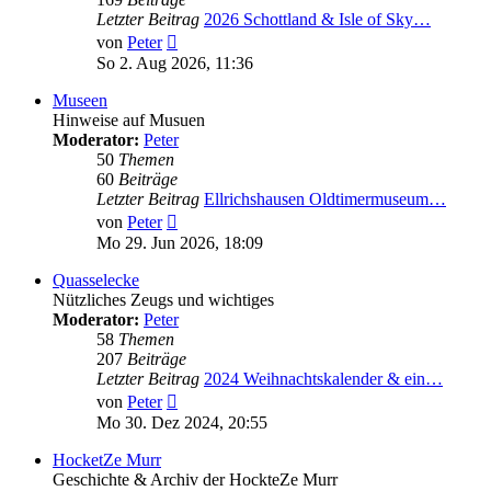
Letzter Beitrag
2026 Schottland & Isle of Sky…
Neuester
von
Peter
Beitrag
So 2. Aug 2026, 11:36
Museen
Hinweise auf Musuen
Moderator:
Peter
50
Themen
60
Beiträge
Letzter Beitrag
Ellrichshausen Oldtimermuseum…
Neuester
von
Peter
Beitrag
Mo 29. Jun 2026, 18:09
Quasselecke
Nützliches Zeugs und wichtiges
Moderator:
Peter
58
Themen
207
Beiträge
Letzter Beitrag
2024 Weihnachtskalender & ein…
Neuester
von
Peter
Beitrag
Mo 30. Dez 2024, 20:55
HocketZe Murr
Geschichte & Archiv der HockteZe Murr