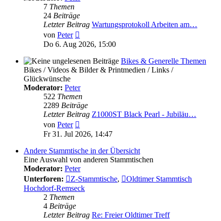
7
Themen
24
Beiträge
Letzter Beitrag
Wartungsprotokoll Arbeiten am…
Neuester
von
Peter
Beitrag
Do 6. Aug 2026, 15:00
Bikes & Generelle Themen
Bikes / Videos & Bilder & Printmedien / Links /
Glückwünsche
Moderator:
Peter
522
Themen
2289
Beiträge
Letzter Beitrag
Z1000ST Black Pearl - Jubiläu…
Neuester
von
Peter
Beitrag
Fr 31. Jul 2026, 14:47
Andere Stammtische in der Übersicht
Eine Auswahl von anderen Stammtischen
Moderator:
Peter
Unterforen:
Z-Stammtische
,
Oldtimer Stammtisch
Hochdorf-Remseck
2
Themen
4
Beiträge
Letzter Beitrag
Re: Freier Oldtimer Treff