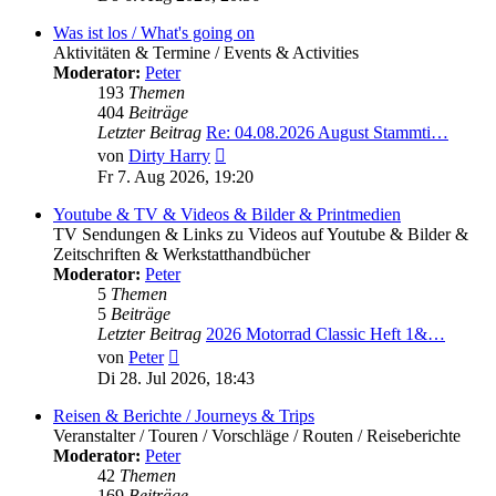
Was ist los / What's going on
Aktivitäten & Termine / Events & Activities
Moderator:
Peter
193
Themen
404
Beiträge
Letzter Beitrag
Re: 04.08.2026 August Stammti…
Neuester
von
Dirty Harry
Beitrag
Fr 7. Aug 2026, 19:20
Youtube & TV & Videos & Bilder & Printmedien
TV Sendungen & Links zu Videos auf Youtube & Bilder &
Zeitschriften & Werkstatthandbücher
Moderator:
Peter
5
Themen
5
Beiträge
Letzter Beitrag
2026 Motorrad Classic Heft 1&…
Neuester
von
Peter
Beitrag
Di 28. Jul 2026, 18:43
Reisen & Berichte / Journeys & Trips
Veranstalter / Touren / Vorschläge / Routen / Reiseberichte
Moderator:
Peter
42
Themen
169
Beiträge