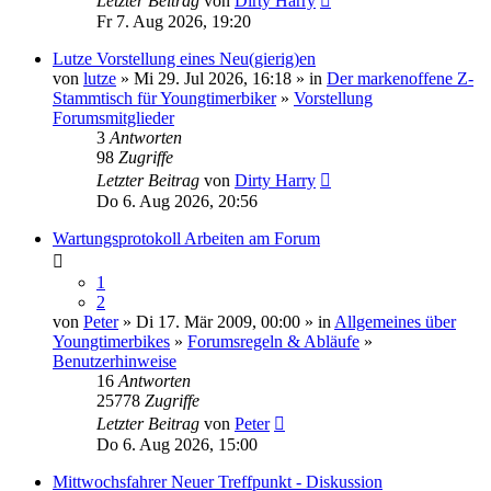
Letzter Beitrag
von
Dirty Harry
Fr 7. Aug 2026, 19:20
Lutze Vorstellung eines Neu(gierig)en
von
lutze
» Mi 29. Jul 2026, 16:18 » in
Der markenoffene Z-
Stammtisch für Youngtimerbiker
»
Vorstellung
Forumsmitglieder
3
Antworten
98
Zugriffe
Letzter Beitrag
von
Dirty Harry
Do 6. Aug 2026, 20:56
Wartungsprotokoll Arbeiten am Forum
1
2
von
Peter
» Di 17. Mär 2009, 00:00 » in
Allgemeines über
Youngtimerbikes
»
Forumsregeln & Abläufe
»
Benutzerhinweise
16
Antworten
25778
Zugriffe
Letzter Beitrag
von
Peter
Do 6. Aug 2026, 15:00
Mittwochsfahrer Neuer Treffpunkt - Diskussion