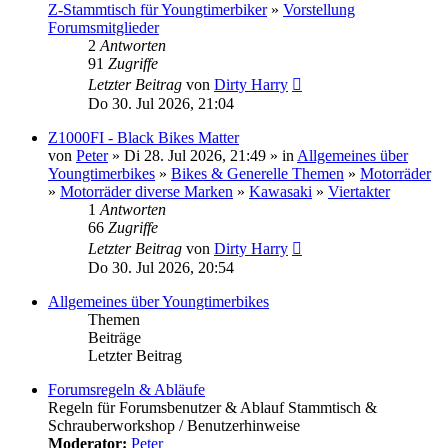
Z-Stammtisch für Youngtimerbiker
»
Vorstellung
Forumsmitglieder
2
Antworten
91
Zugriffe
Letzter Beitrag
von
Dirty Harry
Do 30. Jul 2026, 21:04
Z1000FI - Black Bikes Matter
von
Peter
» Di 28. Jul 2026, 21:49 » in
Allgemeines über
Youngtimerbikes
»
Bikes & Generelle Themen
»
Motorräder
»
Motorräder diverse Marken
»
Kawasaki
»
Viertakter
1
Antworten
66
Zugriffe
Letzter Beitrag
von
Dirty Harry
Do 30. Jul 2026, 20:54
Allgemeines über Youngtimerbikes
Themen
Beiträge
Letzter Beitrag
Forumsregeln & Abläufe
Regeln für Forumsbenutzer & Ablauf Stammtisch &
Schrauberworkshop / Benutzerhinweise
Moderator:
Peter