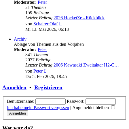
Moderator:
Peter
21
Themen
159
Beiträge
Letzter Beitrag
2026 HocketZe - Rückblick
Neuester
von
Schairer Olaf
Beitrag
Mi 13. Mai 2026, 06:13
Archiv
Ablage von Themen aus den Vorjahen
Moderator:
Peter
841
Themen
2077
Beiträge
Letzter Beitrag
2006 Kawasaki Zweitakter H2-C…
Neuester
von
Peter
Beitrag
Do 5. Feb 2026, 18:45
Anmelden
•
Registrieren
Benutzername:
Passwort:
Ich habe mein Passwort vergessen
|
Angemeldet bleiben
Wer war da?