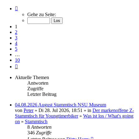
Seite
1
Gehe zu Seite:
von
10
1
2
3
4
5
…
10
Nächste
Aktuelle Themen
Antworten
Zugriffe
Letzter Beitrag
04.08.2026 August Stammtisch NSU Museum
von
Peter
» Di 28. Jul 2026, 18:51 » in
Der markenoffene Z-
Stammtisch für Youngtimerbiker
»
Was ist los / What's going
on
»
Stammtisch
8
Antworten
346
Zugriffe