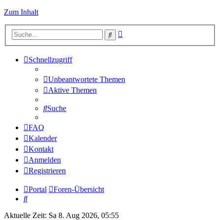
Zum Inhalt
Erweiterte
Suche
Suche
Schnellzugriff
Unbeantwortete Themen
Aktive Themen
Suche
FAQ
Kalender
Kontakt
Anmelden
Registrieren
Portal
Foren-Übersicht
Suche
Aktuelle Zeit: Sa 8. Aug 2026, 05:55