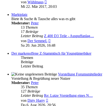
Neuester
von
Wühlmaus
Beitrag
Mi 22. Mär 2017, 20:03
Marktplatz
Biete & Suche & Tausche alles was es gibt
Moderator:
Peter
13
Themen
17
Beiträge
Letzter Beitrag
Z 400 D3 Teile - Auspuffanlag…
Neuester
von
Der SemmeL
Beitrag
Sa 20. Jun 2026, 16:48
Der markenoffene Z-Stammtisch für Youngtimerbiker
Themen
Beiträge
Letzter Beitrag
Vorstellung Forumsmitglieder
Vorstellung & Begrüßung neuer Nutzer
Moderator:
Peter
35
Themen
127
Beiträge
Letzter Beitrag
Re: Lutze Vorstellung eines N…
Neuester
von
Dirty Harry
Beitrag
Do 6. Aug 2026, 20:56