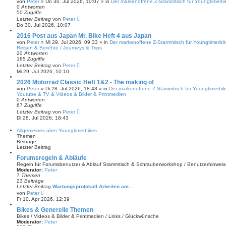
von
Peter
» Do 30. Jul 2026, 10:07 » in
Der markenoffene Z-Stammtisch für Youngtimerbi
0
Antworten
50
Zugriffe
Letzter Beitrag
von
Peter
Do 30. Jul 2026, 10:07
2016 Post aus Japan Mr. Bike Heft 4 aus Japan
von
Peter
» Mi 29. Jul 2026, 09:33 » in
Der markenoffene Z-Stammtisch für Youngtimerbik
Reisen & Berichte / Journeys & Trips
20
Antworten
165
Zugriffe
Letzter Beitrag
von
Peter
Mi 29. Jul 2026, 10:10
2026 Motorrad Classic Heft 1&2 - The making of
von
Peter
» Di 28. Jul 2026, 18:43 » in
Der markenoffene Z-Stammtisch für Youngtimerbik
Youtube & TV & Videos & Bilder & Printmedien
0
Antworten
67
Zugriffe
Letzter Beitrag
von
Peter
Di 28. Jul 2026, 18:43
Allgemeines über Youngtimerbikes
Themen
Beiträge
Letzter Beitrag
Forumsregeln & Abläufe
Regeln für Forumsbenutzer & Ablauf Stammtisch & Schrauberworkshop / Benutzerhinweis
Moderator:
Peter
7
Themen
23
Beiträge
Letzter Beitrag
Wartungsprotokoll Arbeiten am…
N
von
Peter
e
Fr 10. Apr 2026, 12:39
u
e
Bikes & Generelle Themen
s
Bikes / Videos & Bilder & Printmedien / Links / Glückwünsche
t
Moderator:
Peter
e