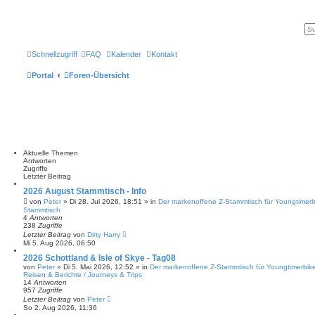
Schnellzugriff
FAQ
Kalender
Kontakt
Portal
Foren-Übersicht
Aktuelle Themen
Antworten
Zugriffe
Letzter Beitrag
2026 August Stammtisch - Info
von
Peter
» Di 28. Jul 2026, 18:51 » in
Der markenoffene Z-Stammtisch für Youngtimerb
Stammtisch
4
Antworten
238
Zugriffe
Letzter Beitrag
von
Dirty Harry
Mi 5. Aug 2026, 06:50
2026 Schottland & Isle of Skye - Tag08
von
Peter
» Di 5. Mai 2026, 12:52 » in
Der markenoffene Z-Stammtisch für Youngtimerbik
Reisen & Berichte / Journeys & Trips
14
Antworten
957
Zugriffe
Letzter Beitrag
von
Peter
So 2. Aug 2026, 11:36