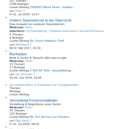
522
Themen
r
2289
Beiträge
B
Letzter Beitrag
Z1000ST Black Pearl - Jubiläu…
e
N
von
Peter
i
e
Fr 31. Jul 2026, 14:47
t
u
r
e
Andere Stammtische in der Übersicht
a
s
Eine Auswahl von anderen Stammtischen
g
t
Moderator:
Peter
e
Unterforen:
Z-Stammtische
,
Oldtimer Stammtisch Hochdorf-Remseck
r
2
Themen
B
4
Beiträge
e
Letzter Beitrag
Re: Freier Oldtimer Treff
i
N
von
Wühlmaus
t
e
Mi 22. Mär 2017, 20:03
r
u
a
e
Marktplatz
g
s
Biete & Suche & Tausche alles was es gibt
t
Moderator:
Peter
e
13
Themen
r
17
Beiträge
B
Letzter Beitrag
Z 400 D3 Teile - Auspuffanlag…
e
N
von
Der SemmeL
i
e
Sa 20. Jun 2026, 16:48
t
u
r
e
Der markenoffene Z-Stammtisch für Youngtimerbiker
a
s
Themen
g
t
Beiträge
e
Letzter Beitrag
r
B
Vorstellung Forumsmitglieder
e
Vorstellung & Begrüßung neuer Nutzer
i
Moderator:
Peter
t
35
Themen
r
125
Beiträge
a
Letzter Beitrag
Re: Ein Servus aus Franken
g
N
von
Dirty Harry
e
Fr 31. Jul 2026, 09:04
u