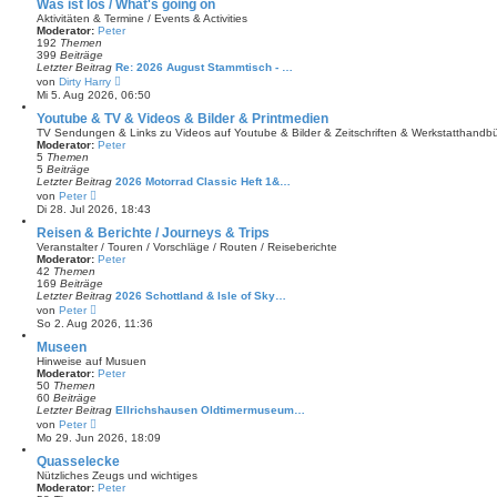
e
Was ist los / What's going on
s
Aktivitäten & Termine / Events & Activities
t
Moderator:
Peter
e
192
Themen
r
399
Beiträge
B
Letzter Beitrag
Re: 2026 August Stammtisch - …
e
N
von
Dirty Harry
i
e
Mi 5. Aug 2026, 06:50
t
u
r
e
Youtube & TV & Videos & Bilder & Printmedien
a
s
TV Sendungen & Links zu Videos auf Youtube & Bilder & Zeitschriften & Werkstatthandb
g
t
Moderator:
Peter
e
5
Themen
r
5
Beiträge
B
Letzter Beitrag
2026 Motorrad Classic Heft 1&…
e
N
von
Peter
i
e
Di 28. Jul 2026, 18:43
t
u
r
e
Reisen & Berichte / Journeys & Trips
a
s
Veranstalter / Touren / Vorschläge / Routen / Reiseberichte
g
t
Moderator:
Peter
e
42
Themen
r
169
Beiträge
B
Letzter Beitrag
2026 Schottland & Isle of Sky…
e
N
von
Peter
i
e
So 2. Aug 2026, 11:36
t
u
r
e
Museen
a
s
Hinweise auf Musuen
g
t
Moderator:
Peter
e
50
Themen
r
60
Beiträge
B
Letzter Beitrag
Ellrichshausen Oldtimermuseum…
e
N
von
Peter
i
e
Mo 29. Jun 2026, 18:09
t
u
r
e
Quasselecke
a
s
Nützliches Zeugs und wichtiges
g
t
Moderator:
Peter
e