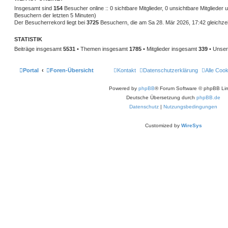
Insgesamt sind
154
Besucher online :: 0 sichtbare Mitglieder, 0 unsichtbare Mitglieder
Besuchern der letzten 5 Minuten)
Der Besucherrekord liegt bei
3725
Besuchern, die am Sa 28. Mär 2026, 17:42 gleichzeit
STATISTIK
Beiträge insgesamt
5531
• Themen insgesamt
1785
• Mitglieder insgesamt
339
• Unser
Portal
Foren-Übersicht
Kontakt
Datenschutzerklärung
Alle Coo
Powered by
phpBB
® Forum Software © phpBB Lim
Deutsche Übersetzung durch
phpBB.de
Datenschutz
|
Nutzungsbedingungen
Customized by
WireSys