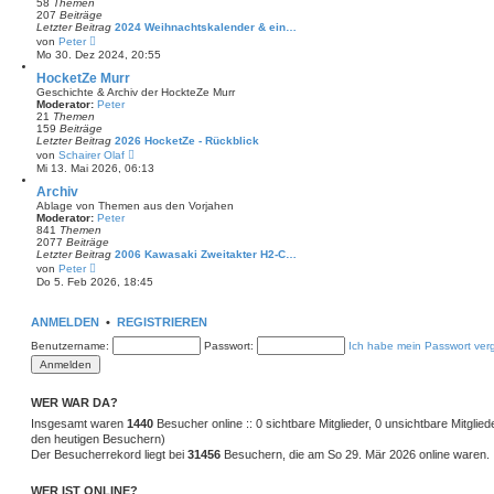
58
Themen
r
207
Beiträge
B
Letzter Beitrag
2024 Weihnachtskalender & ein…
e
N
von
Peter
i
e
Mo 30. Dez 2024, 20:55
t
u
r
e
HocketZe Murr
a
s
Geschichte & Archiv der HockteZe Murr
g
t
Moderator:
Peter
e
21
Themen
r
159
Beiträge
B
Letzter Beitrag
2026 HocketZe - Rückblick
e
N
von
Schairer Olaf
i
e
Mi 13. Mai 2026, 06:13
t
u
r
e
Archiv
a
s
Ablage von Themen aus den Vorjahen
g
t
Moderator:
Peter
e
841
Themen
r
2077
Beiträge
B
Letzter Beitrag
2006 Kawasaki Zweitakter H2-C…
e
N
von
Peter
i
e
Do 5. Feb 2026, 18:45
t
u
r
e
a
s
ANMELDEN
•
REGISTRIEREN
g
t
e
Benutzername:
Passwort:
Ich habe mein Passwort ver
r
B
e
i
t
WER WAR DA?
r
Insgesamt waren
a
1440
Besucher online :: 0 sichtbare Mitglieder, 0 unsichtbare Mitglie
g
den heutigen Besuchern)
Der Besucherrekord liegt bei
31456
Besuchern, die am So 29. Mär 2026 online waren.
WER IST ONLINE?