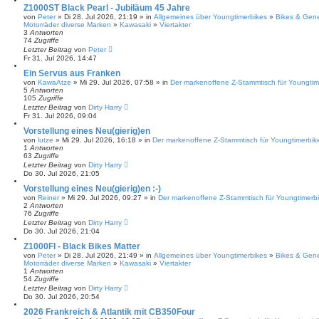
Z1000ST Black Pearl - Jubiläum 45 Jahre
von
Peter
» Di 28. Jul 2026, 21:19 » in
Allgemeines über Youngtimerbikes
»
Bikes & Gen
Motorräder diverse Marken
»
Kawasaki
»
Viertakter
3
Antworten
74
Zugriffe
Letzter Beitrag
von
Peter
Fr 31. Jul 2026, 14:47
Ein Servus aus Franken
von
KawaAtze
» Mi 29. Jul 2026, 07:58 » in
Der markenoffene Z-Stammtisch für Youngtim
5
Antworten
105
Zugriffe
Letzter Beitrag
von
Dirty Harry
Fr 31. Jul 2026, 09:04
Vorstellung eines Neu(gierig)en
von
lutze
» Mi 29. Jul 2026, 16:18 » in
Der markenoffene Z-Stammtisch für Youngtimerbik
1
Antworten
63
Zugriffe
Letzter Beitrag
von
Dirty Harry
Do 30. Jul 2026, 21:05
Vorstellung eines Neu(gierig)en :-)
von
Reiner
» Mi 29. Jul 2026, 09:27 » in
Der markenoffene Z-Stammtisch für Youngtimerbi
2
Antworten
76
Zugriffe
Letzter Beitrag
von
Dirty Harry
Do 30. Jul 2026, 21:04
Z1000FI - Black Bikes Matter
von
Peter
» Di 28. Jul 2026, 21:49 » in
Allgemeines über Youngtimerbikes
»
Bikes & Gen
Motorräder diverse Marken
»
Kawasaki
»
Viertakter
1
Antworten
54
Zugriffe
Letzter Beitrag
von
Dirty Harry
Do 30. Jul 2026, 20:54
2026 Frankreich & Atlantik mit CB350Four