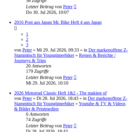
56
Zugriffe
Letzter Beitrag
von
Peter
Do 30. Jul 2026, 10:07
2016 Post aus Japan Mr. Bike Heft 4 aus Japan
1
2
3
von
Peter
» Mi 29. Jul 2026, 09:33 » in
Der markenoffene Z-
Stammtisch für Youngtimerbiker
»
Reisen & Berichte /
Journeys & Trips
20
Antworten
179
Zugriffe
Letzter Beitrag
von
Peter
Mi 29. Jul 2026, 10:10
2026 Motorrad Classic Heft 1&2 - The making of
von
Peter
» Di 28. Jul 2026, 18:43 » in
Der markenoffene Z-
Stammtisch für Youngtimerbiker
»
Youtube & TV & Videos
& Bilder & Printmedien
0
Antworten
74
Zugriffe
Letzter Beitrag
von
Peter
Di 28. Jul 2026, 18:43