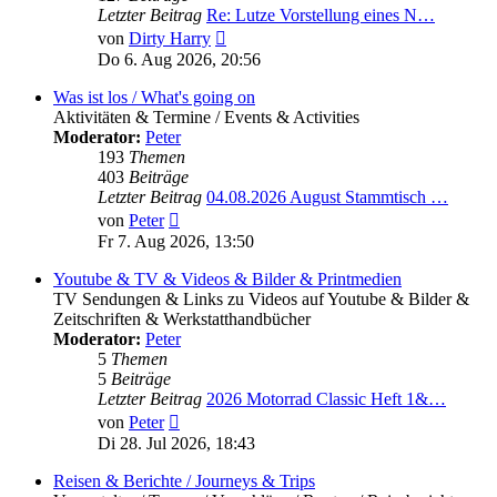
Letzter Beitrag
Re: Lutze Vorstellung eines N…
Neuester
von
Dirty Harry
Beitrag
Do 6. Aug 2026, 20:56
Was ist los / What's going on
Aktivitäten & Termine / Events & Activities
Moderator:
Peter
193
Themen
403
Beiträge
Letzter Beitrag
04.08.2026 August Stammtisch …
Neuester
von
Peter
Beitrag
Fr 7. Aug 2026, 13:50
Youtube & TV & Videos & Bilder & Printmedien
TV Sendungen & Links zu Videos auf Youtube & Bilder &
Zeitschriften & Werkstatthandbücher
Moderator:
Peter
5
Themen
5
Beiträge
Letzter Beitrag
2026 Motorrad Classic Heft 1&…
Neuester
von
Peter
Beitrag
Di 28. Jul 2026, 18:43
Reisen & Berichte / Journeys & Trips