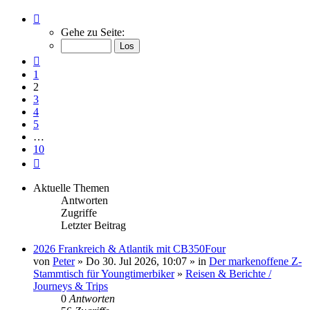
Seite
2
Gehe zu Seite:
von
10
Vorherige
1
2
3
4
5
…
10
Nächste
Aktuelle Themen
Antworten
Zugriffe
Letzter Beitrag
2026 Frankreich & Atlantik mit CB350Four
von
Peter
» Do 30. Jul 2026, 10:07 » in
Der markenoffene Z-
Stammtisch für Youngtimerbiker
»
Reisen & Berichte /
Journeys & Trips
0
Antworten