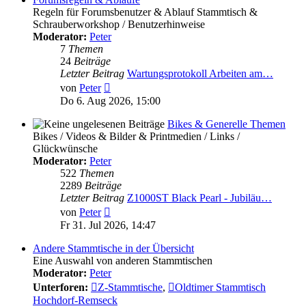
Regeln für Forumsbenutzer & Ablauf Stammtisch &
Schrauberworkshop / Benutzerhinweise
Moderator:
Peter
7
Themen
24
Beiträge
Letzter Beitrag
Wartungsprotokoll Arbeiten am…
Neuester
von
Peter
Beitrag
Do 6. Aug 2026, 15:00
Bikes & Generelle Themen
Bikes / Videos & Bilder & Printmedien / Links /
Glückwünsche
Moderator:
Peter
522
Themen
2289
Beiträge
Letzter Beitrag
Z1000ST Black Pearl - Jubiläu…
Neuester
von
Peter
Beitrag
Fr 31. Jul 2026, 14:47
Andere Stammtische in der Übersicht
Eine Auswahl von anderen Stammtischen
Moderator:
Peter
Unterforen:
Z-Stammtische
,
Oldtimer Stammtisch
Hochdorf-Remseck