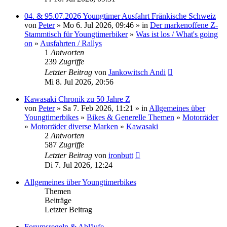
04. & 95.07.2026 Youngtimer Ausfahrt Fränkische Schweiz
von
Peter
» Mo 6. Jul 2026, 09:46 » in
Der markenoffene Z-
Stammtisch für Youngtimerbiker
»
Was ist los / What's going
on
»
Ausfahrten / Rallys
1
Antworten
239
Zugriffe
Letzter Beitrag
von
Jankowitsch Andi
Mi 8. Jul 2026, 20:56
Kawasaki Chronik zu 50 Jahre Z
von
Peter
» Sa 7. Feb 2026, 11:21 » in
Allgemeines über
Youngtimerbikes
»
Bikes & Generelle Themen
»
Motorräder
»
Motorräder diverse Marken
»
Kawasaki
2
Antworten
587
Zugriffe
Letzter Beitrag
von
ironbutt
Di 7. Jul 2026, 12:24
Allgemeines über Youngtimerbikes
Themen
Beiträge
Letzter Beitrag
Forumsregeln & Abläufe