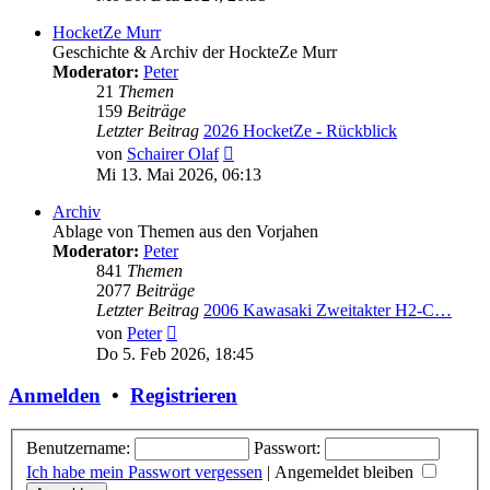
HocketZe Murr
Geschichte & Archiv der HockteZe Murr
Moderator:
Peter
21
Themen
159
Beiträge
Letzter Beitrag
2026 HocketZe - Rückblick
Neuester
von
Schairer Olaf
Beitrag
Mi 13. Mai 2026, 06:13
Archiv
Ablage von Themen aus den Vorjahen
Moderator:
Peter
841
Themen
2077
Beiträge
Letzter Beitrag
2006 Kawasaki Zweitakter H2-C…
Neuester
von
Peter
Beitrag
Do 5. Feb 2026, 18:45
Anmelden
•
Registrieren
Benutzername:
Passwort:
Ich habe mein Passwort vergessen
|
Angemeldet bleiben