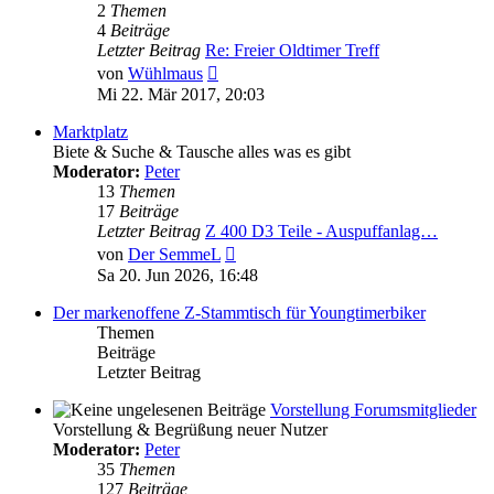
2
Themen
4
Beiträge
Letzter Beitrag
Re: Freier Oldtimer Treff
Neuester
von
Wühlmaus
Beitrag
Mi 22. Mär 2017, 20:03
Marktplatz
Biete & Suche & Tausche alles was es gibt
Moderator:
Peter
13
Themen
17
Beiträge
Letzter Beitrag
Z 400 D3 Teile - Auspuffanlag…
Neuester
von
Der SemmeL
Beitrag
Sa 20. Jun 2026, 16:48
Der markenoffene Z-Stammtisch für Youngtimerbiker
Themen
Beiträge
Letzter Beitrag
Vorstellung Forumsmitglieder
Vorstellung & Begrüßung neuer Nutzer
Moderator:
Peter
35
Themen
127
Beiträge