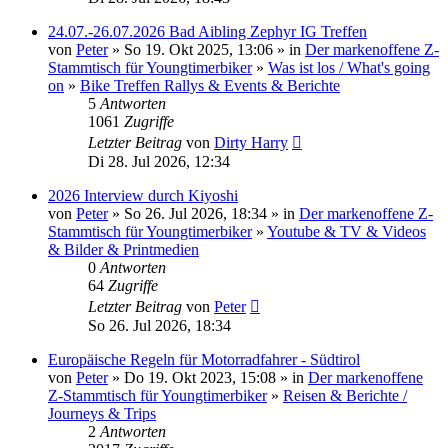
24.07.-26.07.2026 Bad Aibling Zephyr IG Treffen
von
Peter
» So 19. Okt 2025, 13:06 » in
Der markenoffene Z-
Stammtisch für Youngtimerbiker
»
Was ist los / What's going
on
»
Bike Treffen Rallys & Events & Berichte
5
Antworten
1061
Zugriffe
Letzter Beitrag
von
Dirty Harry
Di 28. Jul 2026, 12:34
2026 Interview durch Kiyoshi
von
Peter
» So 26. Jul 2026, 18:34 » in
Der markenoffene Z-
Stammtisch für Youngtimerbiker
»
Youtube & TV & Videos
& Bilder & Printmedien
0
Antworten
64
Zugriffe
Letzter Beitrag
von
Peter
So 26. Jul 2026, 18:34
Europäische Regeln für Motorradfahrer - Südtirol
von
Peter
» Do 19. Okt 2023, 15:08 » in
Der markenoffene
Z-Stammtisch für Youngtimerbiker
»
Reisen & Berichte /
Journeys & Trips
2
Antworten