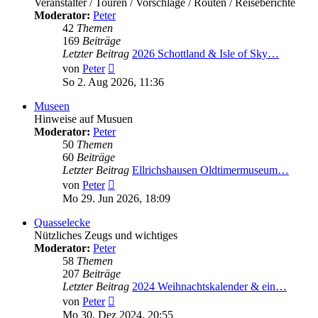
Veranstalter / Touren / Vorschläge / Routen / Reiseberichte
Moderator:
Peter
42
Themen
169
Beiträge
Letzter Beitrag
2026 Schottland & Isle of Sky…
Neuester
von
Peter
Beitrag
So 2. Aug 2026, 11:36
Museen
Hinweise auf Musuen
Moderator:
Peter
50
Themen
60
Beiträge
Letzter Beitrag
Ellrichshausen Oldtimermuseum…
Neuester
von
Peter
Beitrag
Mo 29. Jun 2026, 18:09
Quasselecke
Nützliches Zeugs und wichtiges
Moderator:
Peter
58
Themen
207
Beiträge
Letzter Beitrag
2024 Weihnachtskalender & ein…
Neuester
von
Peter
Beitrag
Mo 30. Dez 2024, 20:55