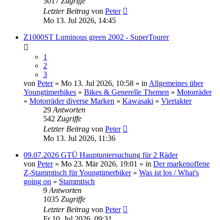
3017
Zugriffe
Letzter Beitrag
von
Peter
Mo 13. Jul 2026, 14:45
Z1000ST Luminous green 2002 - SuperTourer
1
2
3
von
Peter
» Mo 13. Jul 2026, 10:58 » in
Allgemeines über
Youngtimerbikes
»
Bikes & Generelle Themen
»
Motorräder
»
Motorräder diverse Marken
»
Kawasaki
»
Viertakter
29
Antworten
542
Zugriffe
Letzter Beitrag
von
Peter
Mo 13. Jul 2026, 11:36
09.07.2026 GTÜ Hauptuntersuchung für 2 Räder
von
Peter
» Mo 23. Mär 2026, 19:01 » in
Der markenoffene
Z-Stammtisch für Youngtimerbiker
»
Was ist los / What's
going on
»
Stammtisch
9
Antworten
1035
Zugriffe
Letzter Beitrag
von
Peter
Fr 10. Jul 2026, 09:31