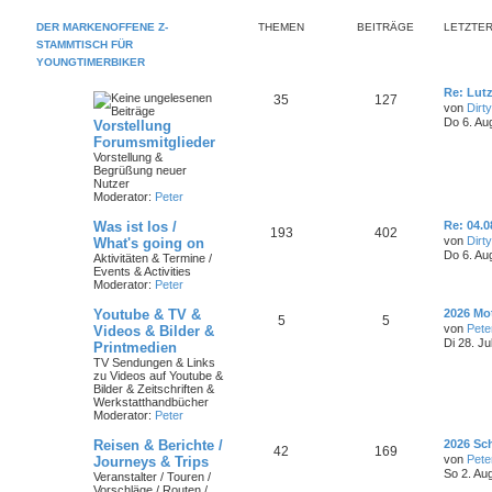
r
m
t
B
DER MARKENOFFENE Z-
THEMEN
BEITRÄGE
LETZTER
e
STAMMTISCH FÜR
i
e
r
t
YOUNGTIMERBIKER
r
n
ä
a
L
Re: Lut
T
B
35
127
g
e
g
von
Dirt
t
Do 6. Au
Vorstellung
h
e
z
e
Forumsmitglieder
t
e
i
Vorstellung &
e
Begrüßung neuer
r
Nutzer
m
t
B
Moderator:
Peter
e
i
e
r
t
L
Was ist los /
Re: 04.
T
B
193
402
r
e
n
ä
von
Dirt
What's going on
a
t
Do 6. Au
Aktivitäten & Termine /
h
e
g
z
g
Events & Activities
t
Moderator:
Peter
e
i
e
e
r
L
Youtube & TV &
2026 Mo
m
t
B
T
B
5
5
e
von
Pete
Videos & Bilder &
e
t
i
Di 28. Ju
e
r
Printmedien
h
e
z
t
TV Sendungen & Links
t
r
n
ä
zu Videos auf Youtube &
e
i
e
a
Bilder & Zeitschriften &
r
g
Werkstatthandbücher
g
m
t
B
Moderator:
Peter
e
e
i
e
r
L
Reisen & Berichte /
t
2026 Sch
T
B
42
169
e
r
von
Pete
Journeys & Trips
n
ä
t
a
So 2. Au
Veranstalter / Touren /
h
e
z
g
Vorschläge / Routen /
g