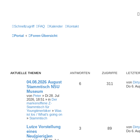
Schnellzugriff
FAQ
Kalender
Kontakt
Portal
Foren-Übersicht
AKTUELLE THEMEN
ANTWORTEN
ZUGRIFFE
LETZTER
L
04.08.2026 August
von
Dirt
A
Z
6
311
e
Stammtisch NSU
Do 6. Au
t
Museum
n
u
z
von
Peter
» Di 28. Jul
t
2026, 18:51 » in
Der
t
g
e
markenoffene Z-
r
Stammtisch für
w
r
B
Youngtimerbiker
»
Was
e
ist los / What's going on
i
o
i
»
Stammtisch
t
r
r
f
L
Lutze Vorstellung
a
von
Dirt
A
Z
3
89
e
g
eines
Do 6. Au
t
f
t
Neu(gierig)en
n
u
z