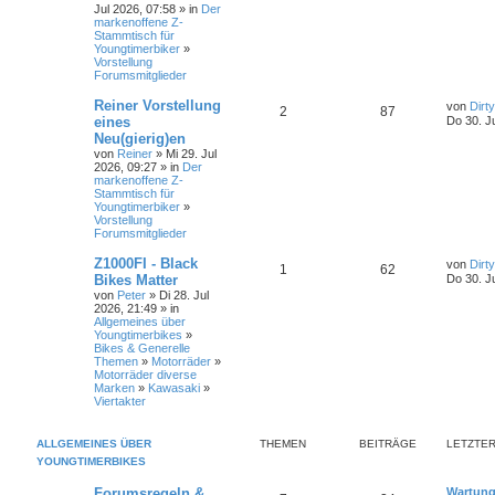
z
Jul 2026, 07:58 » in
Der
n
t
markenoffene Z-
t
g
e
Stammtisch für
r
Youngtimerbiker
»
w
r
B
Vorstellung
e
Forumsmitglieder
i
o
i
t
L
Reiner Vorstellung
von
Dirt
r
A
Z
2
87
r
f
e
eines
a
Do 30. J
t
g
Neu(gierig)en
n
u
t
f
z
von
Reiner
» Mi 29. Jul
t
2026, 09:27 » in
Der
t
g
e
e
e
markenoffene Z-
r
Stammtisch für
w
r
B
n
Youngtimerbiker
»
e
Vorstellung
i
o
i
Forumsmitglieder
t
r
r
f
L
Z1000FI - Black
a
von
Dirt
A
Z
1
62
e
g
Bikes Matter
Do 30. J
t
f
t
von
Peter
» Di 28. Jul
n
u
z
2026, 21:49 » in
e
e
t
Allgemeines über
t
g
e
Youngtimerbikes
»
n
r
Bikes & Generelle
w
r
B
Themen
»
Motorräder
»
e
Motorräder diverse
i
o
i
Marken
»
Kawasaki
»
t
Viertakter
r
r
f
a
g
t
f
ALLGEMEINES ÜBER
THEMEN
BEITRÄGE
LETZTER
YOUNGTIMERBIKES
e
e
L
Forumsregeln &
Wartung