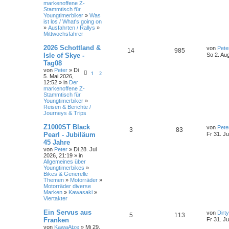
markenoffene Z-
r
Stammtisch für
w
r
B
Youngtimerbiker
»
Was
e
ist los / What's going on
i
o
i
»
Ausfahrten / Rallys
»
t
Mittwochsfahrer
r
r
f
a
L
2026 Schottland &
g
von
Pete
A
Z
14
t
985
f
e
Isle of Skye -
So 2. Au
t
Tag08
n
u
e
e
z
von
Peter
» Di
t
1
2
5. Mai 2026,
t
g
n
e
12:52 » in
Der
r
markenoffene Z-
w
r
B
Stammtisch für
e
Youngtimerbiker
»
i
o
i
Reisen & Berichte /
t
Journeys & Trips
r
r
f
a
L
Z1000ST Black
g
von
Pete
A
Z
3
t
83
f
e
Pearl - Jubiläum
Fr 31. Ju
t
45 Jahre
n
u
e
e
z
von
Peter
» Di 28. Jul
t
2026, 21:19 » in
t
g
n
e
Allgemeines über
r
Youngtimerbikes
»
w
r
B
Bikes & Generelle
e
Themen
»
Motorräder
»
i
o
i
Motorräder diverse
t
Marken
»
Kawasaki
»
r
r
f
Viertakter
a
g
t
f
L
Ein Servus aus
von
Dirt
A
Z
5
113
e
Franken
Fr 31. Ju
e
e
t
von
KawaAtze
» Mi 29.
n
u