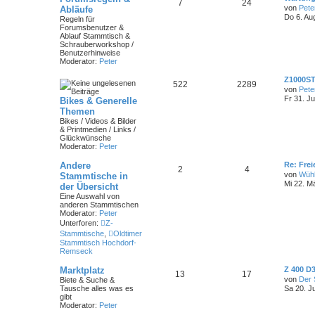
n
T
B
7
24
e
von
Pete
Abläufe
t
Do 6. Au
Regeln für
h
e
z
Forumsbenutzer &
t
Ablauf Stammtisch &
e
i
e
Schrauberworkshop /
r
Benutzerhinweise
m
t
B
Moderator:
Peter
e
i
e
r
L
Z1000ST
t
T
B
522
2289
e
von
Pete
r
n
ä
t
a
Fr 31. Ju
Bikes & Generelle
h
e
z
g
Themen
g
t
e
i
Bikes / Videos & Bilder
e
& Printmedien / Links /
e
r
Glückwünsche
m
t
B
Moderator:
Peter
e
i
e
r
t
L
Andere
Re: Frei
T
B
2
4
r
e
n
ä
von
Wüh
Stammtische in
a
t
Mi 22. M
der Übersicht
h
e
g
z
g
Eine Auswahl von
t
anderen Stammtischen
e
i
e
e
Moderator:
Peter
r
Unterforen:
Z-
m
t
B
e
Stammtische
,
Oldtimer
i
e
r
Stammtisch Hochdorf-
t
Remseck
r
n
ä
a
L
Marktplatz
Z 400 D3
T
B
13
17
g
e
g
von
Der
Biete & Suche &
t
Tausche alles was es
Sa 20. J
h
e
z
e
gibt
t
Moderator:
Peter
e
i
e