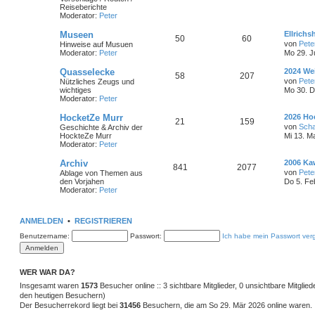
t
Reiseberichte
e
i
e
Moderator:
Peter
e
r
m
t
B
L
Museen
Ellrich
e
T
B
50
60
e
von
Pete
Hinweise auf Musuen
i
e
r
t
Moderator:
Peter
t
Mo 29. J
h
e
z
r
n
ä
t
a
L
Quasselecke
2024 We
e
i
T
B
58
207
e
g
e
von
Pete
Nützliches Zeugs und
g
r
t
wichtiges
Mo 30. D
m
t
B
h
e
z
Moderator:
Peter
e
e
t
i
e
r
e
i
e
L
HocketZe Murr
2026 Ho
t
T
B
21
159
r
e
r
von
Scha
Geschichte & Archiv der
n
ä
m
t
B
t
a
HockteZe Murr
Mi 13. M
e
h
e
z
g
Moderator:
Peter
i
g
e
r
t
t
e
i
e
L
Archiv
2006 Ka
r
e
n
T
ä
B
841
2077
r
e
a
von
Pete
Ablage von Themen aus
m
t
B
t
g
den Vorjahen
Do 5. Fe
e
h
g
e
z
Moderator:
Peter
i
e
r
t
t
e
e
i
e
r
n
ä
r
a
ANMELDEN
•
REGISTRIEREN
m
t
B
g
e
g
Benutzername:
Passwort:
Ich habe mein Passwort ver
i
e
r
t
e
r
n
ä
a
g
WER WAR DA?
g
Insgesamt waren
1573
Besucher online :: 3 sichtbare Mitglieder, 0 unsichtbare Mitglie
e
den heutigen Besuchern)
Der Besucherrekord liegt bei
31456
Besuchern, die am So 29. Mär 2026 online waren.