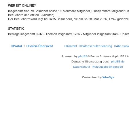
WER IST ONLINE?
Insgesamt sind
79
Besucher online :: 0 sichtbare Mitglieder, 0 unsichtbare Mitglieder 
Besuchern der letzten 5 Minuten)
Der Besucherrekord liegt bei
3725
Besuchern, die am Sa 28. Mär 2026, 17:42 gleichzeit
STATISTIK
Beiträge insgesamt
5537
• Themen insgesamt
1786
• Mitglieder insgesamt
348
• Unser
Portal
Foren-Übersicht
Kontakt
Datenschutzerklärung
Alle Coo
Powered by
phpBB
® Forum Software © phpBB Lim
Deutsche Übersetzung durch
phpBB.de
Datenschutz
|
Nutzungsbedingungen
Customized by
WireSys