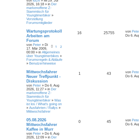
e
e
von
lutze
» Mi 29. Jul
t
2026, 16:18 » in
Der
t
g
e
markenoffene Z-
n
r
Stammtisch für
w
r
B
Youngtimerbiker
»
e
Vorstellung
i
o
i
Forumsmitglieder
t
r
r
f
L
Wartungsprotokoll
a
von
Pete
A
Z
16
25755
e
g
Arbeiten am
Do 6. Au
t
f
t
Forum
n
u
z
e
e
von
Peter
» Di
t
1
2
17. Mär 2009,
t
g
e
00:00 » in
Allgemeines
n
r
über Youngtimerbikes
»
w
r
B
Forumsregeln & Abläufe
e
»
Benutzerhinweise
i
o
i
t
L
Mittwochsfahrer
r
von
Pete
r
f
A
Z
1
43
e
a
Neuer Treffpunkt -
Do 6. Au
t
g
Diskussion
t
f
n
u
z
von
Peter
» Do 6. Aug
t
e
e
2026, 11:27 » in
Der
t
g
e
markenoffene Z-
r
Stammtisch für
n
w
r
B
Youngtimerbiker
»
Was
e
ist los / What's going on
i
o
i
»
Ausfahrten / Rallys
»
t
Mittwochsfahrer
r
r
f
a
L
05.08.2026
g
von
Pete
A
Z
0
t
45
f
e
Mittwochsfahrer
Do 6. Au
t
Kaffee in Murr
n
u
e
e
z
von
Peter
» Do 6. Aug
t
2026, 12:09 » in
Der
t
g
n
e