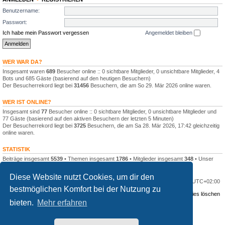
Benutzername:
Passwort:
Ich habe mein Passwort vergessen
Angemeldet bleiben
WER WAR DA?
Insgesamt waren
689
Besucher online :: 0 sichtbare Mitglieder, 0 unsichtbare Mitglieder, 4
Bots und 685 Gäste (basierend auf den heutigen Besuchern)
Der Besucherrekord liegt bei
31456
Besuchern, die am So 29. Mär 2026 online waren.
WER IST ONLINE?
Insgesamt sind
77
Besucher online :: 0 sichtbare Mitglieder, 0 unsichtbare Mitglieder und
77 Gäste (basierend auf den aktiven Besuchern der letzten 5 Minuten)
Der Besucherrekord liegt bei
3725
Besuchern, die am Sa 28. Mär 2026, 17:42 gleichzeitig
online waren.
STATISTIK
Beiträge insgesamt
5539
• Themen insgesamt
1786
• Mitglieder insgesamt
348
• Unser
neuestes Mitglied:
Landino
Diese Website nutzt Cookies, um dir den
Portal
Foren-Übersicht
Alle Zeiten sind
UTC+02:00
bestmöglichen Komfort bei der Nutzung zu
Kontakt
Datenschutzerklärung
Alle Cookies löschen
bieten.
Mehr erfahren
Powered by
phpBB
® Forum Software © phpBB Limited
Deutsche Übersetzung durch
phpBB.de