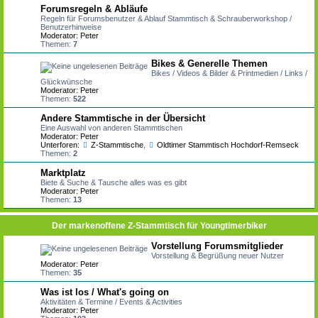
Forumsregeln & Abläufe
Regeln für Forumsbenutzer & Ablauf Stammtisch & Schrauberworkshop /
Benutzerhinweise
Moderator:
Peter
Themen:
7
Bikes & Generelle Themen
Bikes / Videos & Bilder & Printmedien / Links /
Glückwünsche
Moderator:
Peter
Themen:
522
Andere Stammtische in der Übersicht
Eine Auswahl von anderen Stammtischen
Moderator:
Peter
Unterforen:
Z-Stammtische
,
Oldtimer Stammtisch Hochdorf-Remseck
Themen:
2
Marktplatz
Biete & Suche & Tausche alles was es gibt
Moderator:
Peter
Themen:
13
Der markenoffene Z-Stammtisch für Youngtimerbiker
Vorstellung Forumsmitglieder
Vorstellung & Begrüßung neuer Nutzer
Moderator:
Peter
Themen:
35
Was ist los / What's going on
Aktivitäten & Termine / Events & Activities
Moderator:
Peter