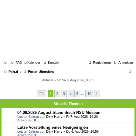
FAQ
Kalender
Kontakt
Registrieren
Anmelden
S
Portal
Foren-Übersicht
u
Aktuelle Zeit: Sa 8. Aug 2026, 03:55
c
Seite
1
von
10
1
2
3
4
5
10
Nächste
h
…
e
Aktuelle Themen
04.08.2026 August Stammtisch NSU Museum
Letzter Beitrag von
Dirty Harry
«
Fr 7. Aug 2026, 19:20
Antworten:
8
Lutze Vorstellung eines Neu(gierig)en
Letzter Beitrag von
Dirty Harry
«
Do 6. Aug 2026, 20:56
Antworten:
3